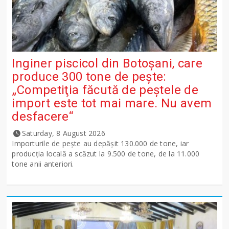
Inginer piscicol din Botoşani, care
produce 300 tone de peşte:
„Competiţia făcută de peştele de
import este tot mai mare. Nu avem
desfacere“
Saturday, 8 August 2026
Importurile de peşte au depăşit 130.000 de tone, iar
producţia locală a scăzut la 9.500 de tone, de la 11.000
tone anii anteriori.