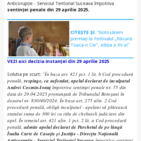
Anticorupţie - Serviciul Teritorial Suceava împotriva
sentinței penale din 29 aprilie 2025.
CITEȘTE ȘI:
"Botoșăneni
premiați la Festivalul „Răsună
Toaca-n Cer”, ediția a XV-a!"
VEZI aici decizia instanței din 29 aprilie 2025
”În baza art. 421 pct. 1 lit. b Cod procedură
Solutia pe scurt:
penală,
respinge, ca nefondat, apelul declarat de inculpatul
Andrei Cosmin-Ionuț
împotriva sentinței penale nr. 75 din
data de 29.04.2025 pronunțată de Tribunalul Botoșani în
dosarul nr. 830/40/2024. În baza art. 275 alin. 2 Cod
procedură penală, obligă inculpatul - apelant să plătească
statului suma de 300 lei cu titlu de cheltuieli judiciare din
apel. În temeiul art. 421 alin. 1 pct. 2 lit. a Cod procedură
penală,
admite apelul declarat de Parchetul de pe lângă
Înalta Curte de Casație și Justiție - Direcţia Naţională
Anticorupţie - Serviciul Teritorial Suceava
împotriva sentinţei