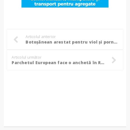
Articolul anterior
Botoșănean arestat pentru viol și pornografie infantilă cu o minoră de 15 ani. Alții au fost înregistrați în ipostaze sexuale explicite!
Articolul următor
Parchetul European face o anchetă în România, după o fraudă legată de proiecte Erasmus!