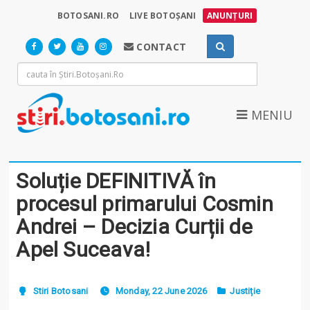
BOTOSANI.RO
LIVE BOTOȘANI
ANUNȚURI
CONTACT
MENIU
Soluție DEFINITIVĂ în
procesul primarului Cosmin
Andrei – Decizia Curții de
Apel Suceava!
Stiri Botosani
Monday, 22 June 2026
Justiție