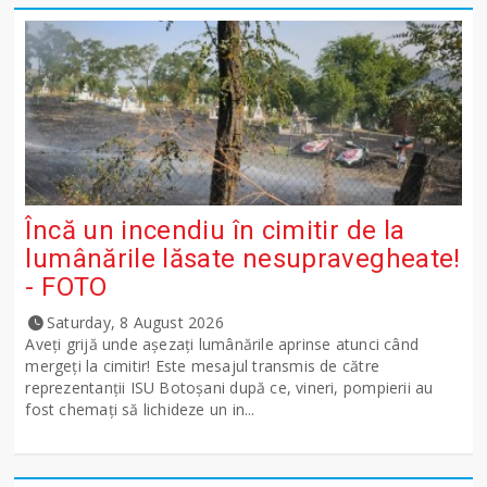
Încă un incendiu în cimitir de la
lumânările lăsate nesupravegheate!
- FOTO
Saturday, 8 August 2026
Aveți grijă unde așezați lumânările aprinse atunci când
mergeți la cimitir! Este mesajul transmis de către
reprezentanții ISU Botoșani după ce, vineri, pompierii au
fost chemați să lichideze un in...