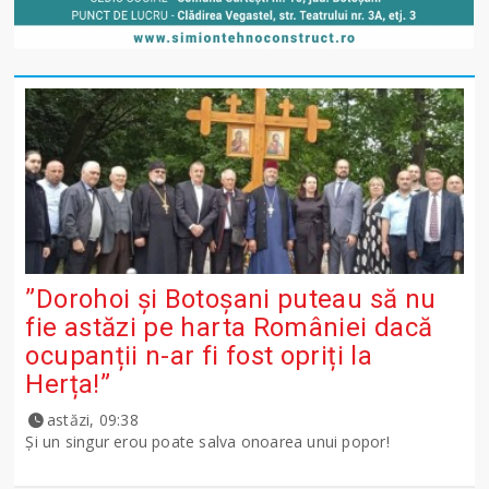
”Dorohoi și Botoșani puteau să nu
fie astăzi pe harta României dacă
ocupanții n-ar fi fost opriți la
Herța!”
astăzi, 09:38
Și un singur erou poate salva onoarea unui popor!