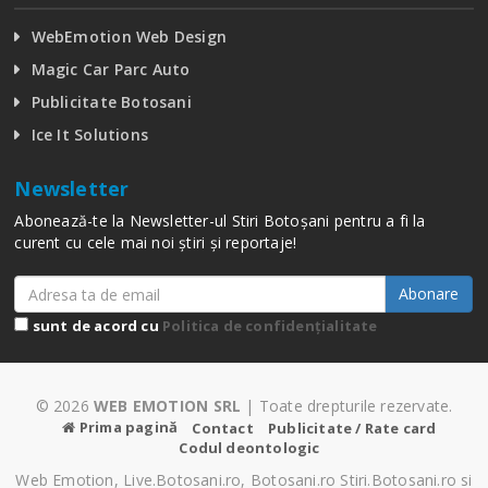
WebEmotion Web Design
Magic Car Parc Auto
Publicitate Botosani
Ice It Solutions
Newsletter
Abonează-te la Newsletter-ul Stiri Botoșani pentru a fi la
curent cu cele mai noi știri și reportaje!
Abonare
sunt de acord cu
Politica de confidențialitate
© 2026
WEB EMOTION SRL
| Toate drepturile rezervate.
Prima pagină
Contact
Publicitate / Rate card
Codul deontologic
Web Emotion, Live.Botosani.ro, Botosani.ro Stiri.Botosani.ro si