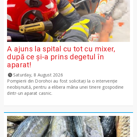
A ajuns la spital cu tot cu mixer,
după ce și-a prins degetul în
aparat!
Saturday, 8 August 2026
Pompierii din Dorohoi au fost solicitați la o intervenție
neobișnuită, pentru a elibera mâna unei tinere gospodine
dintr-un aparat casnic.