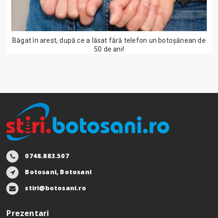
Băgat în arest, după ce a lăsat fără telefon un botoșănean de
50 de ani!
0748.883.507
Botosani, Botosani
stiri@botosani.ro
Prezentari