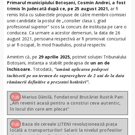
Primarul municipiului Botoșani, Cosmin Andrei, a fost
trimis în judecată după ce, pe 25 august 2021,
ar fi
remis lista cu subiectele propuse de către membrii comisiei
unei candidate la postul de „consilier clasa I, grad
profesional superior" scos la concurs de instituţia pe care o
conducea. Ca urmare a acestor demersuri, la data de 26
august 2021, persoana respectivă ar fi promovat concursul
şi ar fi ocupat, în mod fraudulos, postul respectiv.
Amintim că, pe
29 aprilie 2025,
potrivit soluției Tribunalului
Botoșani, instanța a stabilit pedeapsa de
un an de
”amână aplicarea pedepsei
închisoare.
Totodată,
închisorii pe un termen de supraveghere de 2 ani de la data
rămânerii definitive a prezentei hotărâri”.
Pub
Marius Dănilă, fondatorul Brutăriei Rustik Pan:
„Am revenit acasă pentru a construi ceva autentic,
în locul din care am plecat”
Pub
Baza de cereale LITENI revoluționează piața
locală a transporturilor! Salarii la nivelul profesiilor