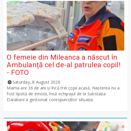
O femeie din Mileanca a născut în
Ambulanță cel de-al patrulea copil!
- FOTO
Saturday, 8 August 2026
Mama are 36 de ani și încă trei copii acasă. Nașterea nu a
fost lipsită de emoții, însă echipajul de la Substația
Darabani a gestionat corespunzător situația.