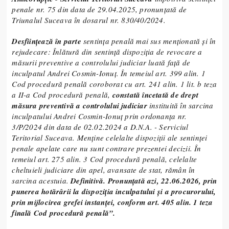
penale nr. 75 din data de 29.04.2025, pronunţată de
Triunalul Suceava în dosarul nr. 830/40/2024.
Desființează în parte
sentința penală mai sus menționată și în
rejudecare: Înlătură din sentință dispoziția de revocare a
măsurii preventive a controlului judiciar luată față de
inculpatul Andrei Cosmin-Ionuț. În temeiul art. 399 alin. 1
Cod procedură penală coroborat cu art. 241 alin. 1 lit. b teza
a II-a Cod procedură penală,
constată încetată de drept
măsura preventivă a controlului judiciar
instituită în sarcina
inculpatului Andrei Cosmin-Ionuț prin ordonanța nr.
3/P/2024 din data de 02.02.2024 a D.N.A. - Serviciul
Teritorial Suceava. Menține celelalte dispoziții ale sentinței
penale apelate care nu sunt contrare prezentei decizii. În
temeiul art. 275 alin. 3 Cod procedură penală, celelalte
cheltuieli judiciare din apel, avansate de stat, rămân în
sarcina acestuia.
Definitivă. Pronunţată azi, 22.06.2026, prin
punerea hotărârii la dispoziţia inculpatului şi a procurorului,
prin mijlocirea grefei instanţei, conform art. 405 alin. 1 teza
finală Cod procedură penală”.