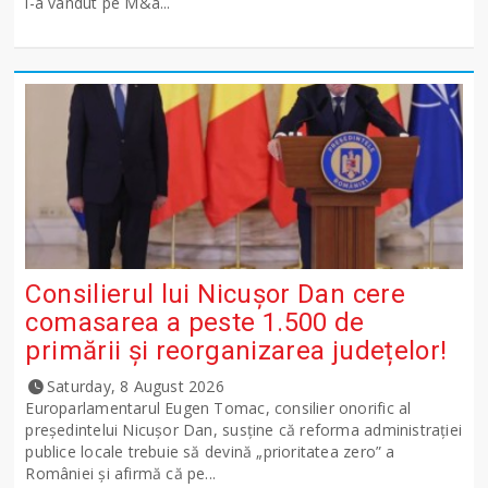
l-a vândut pe M&a...
Consilierul lui Nicușor Dan cere
comasarea a peste 1.500 de
primării și reorganizarea județelor!
Saturday, 8 August 2026
Europarlamentarul Eugen Tomac, consilier onorific al
președintelui Nicușor Dan, susține că reforma administrației
publice locale trebuie să devină „prioritatea zero” a
României și afirmă că pe...