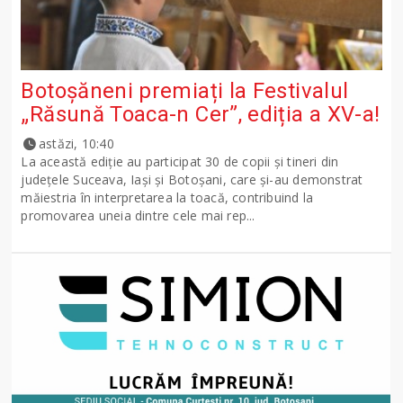
Botoșăneni premiați la Festivalul
„Răsună Toaca-n Cer”, ediția a XV-a!
astăzi, 10:40
La această ediție au participat 30 de copii și tineri din
județele Suceava, Iași și Botoșani, care și-au demonstrat
măiestria în interpretarea la toacă, contribuind la
promovarea uneia dintre cele mai rep...