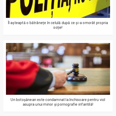
Îl așteaptă o bătrânețe în celulă după ce și-a omorât propria
soție!
Un botoșănean este condamnat la închisoare pentru viol
asupra unui minor și pornografie infantilă!