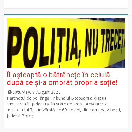
Îl așteaptă o bătrânețe în celulă
după ce și-a omorât propria soție!
Saturday, 8 August 2026
Parchetul de pe lângă Tribunalul Botoşani a dispus
trimiterea în judecată, în stare de arest preventiv, a
inculpatului Ț.I., în vârstă de 69 de ani, din comuna Albești,
județul Botoș...