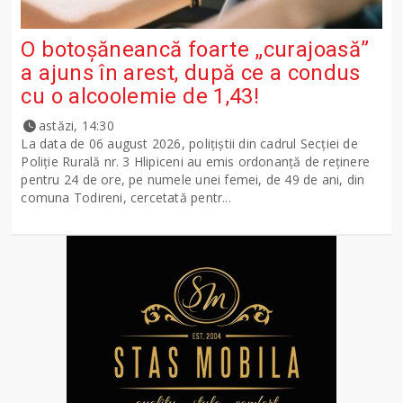
O botoșăneancă foarte „curajoasă”
a ajuns în arest, după ce a condus
cu o alcoolemie de 1,43!
astăzi, 14:30
La data de 06 august 2026, polițiștii din cadrul Secției de
Poliție Rurală nr. 3 Hlipiceni au emis ordonanță de reținere
pentru 24 de ore, pe numele unei femei, de 49 de ani, din
comuna Todireni, cercetată pentr...