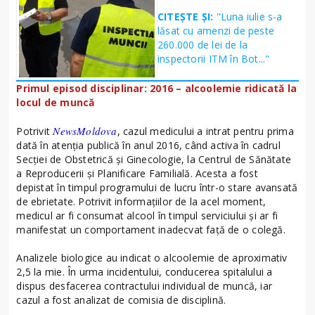
CITEȘTE ȘI:
"Luna iulie s-a
lăsat cu amenzi de peste
260.000 de lei de la
inspectorii ITM în Bot..."
Primul episod disciplinar: 2016 – alcoolemie ridicată la
locul de muncă
NewsMoldova
Potrivit
, cazul medicului a intrat pentru prima
dată în atenția publică în anul 2016, când activa în cadrul
Secției de Obstetrică și Ginecologie, la Centrul de Sănătate
a Reproducerii și Planificare Familială. Acesta a fost
depistat în timpul programului de lucru într-o stare avansată
de ebrietate. Potrivit informațiilor de la acel moment,
medicul ar fi consumat alcool în timpul serviciului și ar fi
manifestat un comportament inadecvat față de o colegă.
Analizele biologice au indicat o alcoolemie de aproximativ
2,5 la mie. În urma incidentului, conducerea spitalului a
dispus desfacerea contractului individual de muncă, iar
cazul a fost analizat de comisia de disciplină.