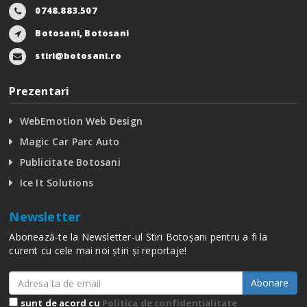
0748.883.507
Botosani, Botosani
stiri@botosani.ro
Prezentari
WebEmotion Web Design
Magic Car Parc Auto
Publicitate Botosani
Ice It Solutions
Newsletter
Abonează-te la Newsletter-ul Stiri Botoșani pentru a fi la
curent cu cele mai noi știri și reportaje!
Abonare
sunt de acord cu
Politica de confidențialitate