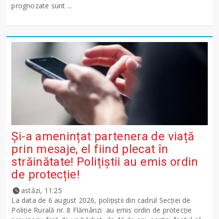
prognozate sunt ...
Și-a amenințat partenera de viață
prin mesaje, el fiind plecat în
străinătate! Polițiștii au emis ordin
de protecție!
astăzi, 11:25
La data de 6 august 2026, polițiștii din cadrul Secției de
Poliție Rurală nr. 8 Flămânzi au emis ordin de protecție