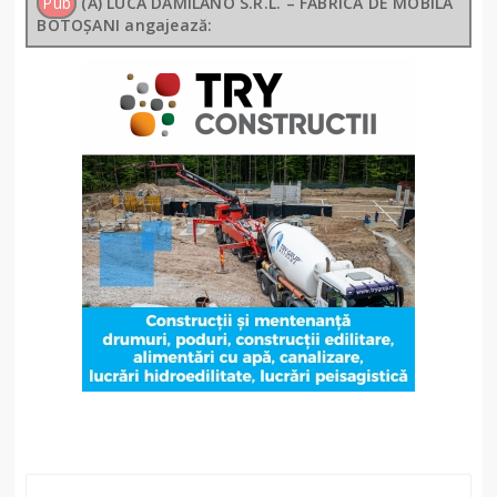
Pub
(A) LUCA DAMILANO S.R.L. – FABRICA DE MOBILĂ
BOTOȘANI angajează: