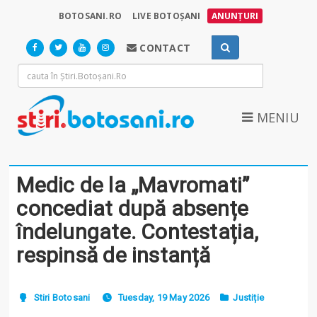
BOTOSANI.RO
LIVE BOTOȘANI
ANUNȚURI
CONTACT
MENIU
Medic de la „Mavromati”
concediat după absențe
îndelungate. Contestația,
respinsă de instanță
Stiri Botosani
Tuesday, 19 May 2026
Justiție