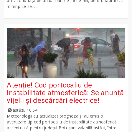
provizoriu față de un bărbat, de 46 de ani, pentru faptul că,
în timp ce se...
Atenție! Cod portocaliu de
instabilitate atmosferică: Se anunță
vijelii și descărcări electrice!
astăzi, 10:54
Meteorologii au actualizat prognoza și au emis o
avertizare tip cod portocaliu de instabilitate atmosferică
accentuată pentru județul Botoșani valabilă astăzi, între