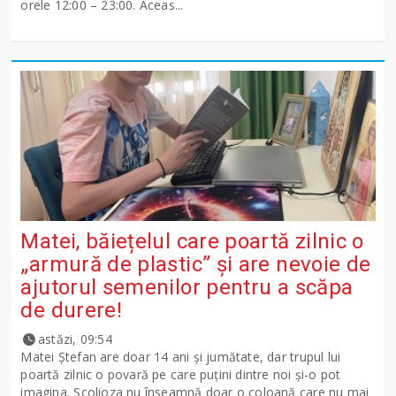
orele 12:00 – 23:00. Aceas...
Matei, băiețelul care poartă zilnic o
„armură de plastic” și are nevoie de
ajutorul semenilor pentru a scăpa
de durere!
astăzi, 09:54
Matei Ștefan are doar 14 ani și jumătate, dar trupul lui
poartă zilnic o povară pe care puțini dintre noi și-o pot
imagina. Scolioza nu înseamnă doar o coloană care nu mai