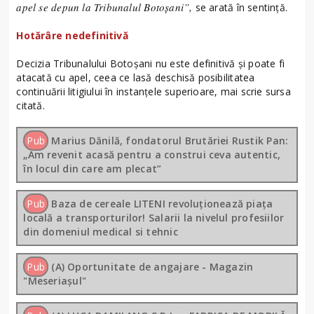
apel se depun la Tribunalul Botoșani”,
se arată în sentință.
Hotărâre nedefinitivă
Decizia Tribunalului Botoșani nu este definitivă și poate fi
atacată cu apel, ceea ce lasă deschisă posibilitatea
continuării litigiului în instanțele superioare, mai scrie sursa
citată.
Pub
Marius Dănilă, fondatorul Brutăriei Rustik Pan:
„Am revenit acasă pentru a construi ceva autentic,
în locul din care am plecat”
Pub
Baza de cereale LITENI revoluționează piața
locală a transporturilor! Salarii la nivelul profesiilor
din domeniul medical si tehnic
Pub
(A) Oportunitate de angajare - Magazin
"Meseriașul"