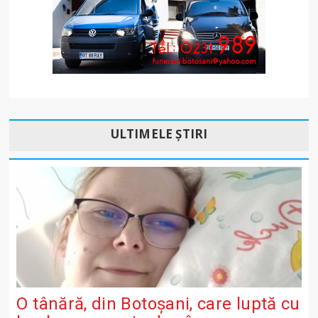
ULTIMELE ȘTIRI
O tânără, din Botoșani, care luptă cu