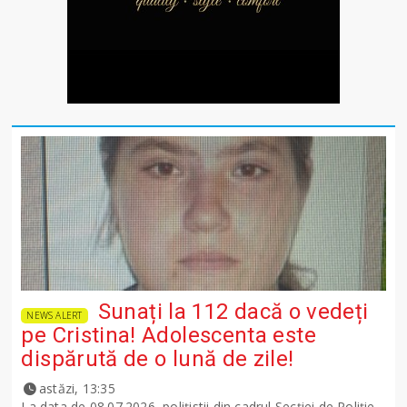
Sunați la 112 dacă o vedeți
NEWS ALERT
pe Cristina! Adolescenta este
dispărută de o lună de zile!
astăzi, 13:35
La data de 08.07.2026, polițistii din cadrul Secției de Poliție