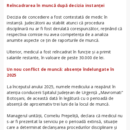
Reîncadrarea în muncă după decizia instanței
Decizia de concediere a fost contestată de medic în
instanță. Judecătorii au stabilit atunci că procedura
disciplinară nu ar fi fost derulată corespunzător, reținând că
respectiva comisie nu avea competența de a analiza
anumite aspecte ce țin de raporturile de muncă.
Ulterior, medicul a fost reîncadrat în funcție și a primit
salariile restante, în valoare de peste 30.000 de lei.
Un nou conflict de muncă: absențe îndelungate în
2025
La începutul anului 2025, numele medicului a reapărut în
atenția conducerii Spitalul Județean de Urgență „Mavromati”
Botoșani, de această dată în legătură cu o perioadă de
absență de aproximativ trei luni de la locul de muncă.
Managerul unității, Corneliu Prepeliță, declara că medicul nu
s-ar fi prezentat la serviciu pe o perioadă extinsă, situație
care a determinat declanșarea procedurilor disciplinare și