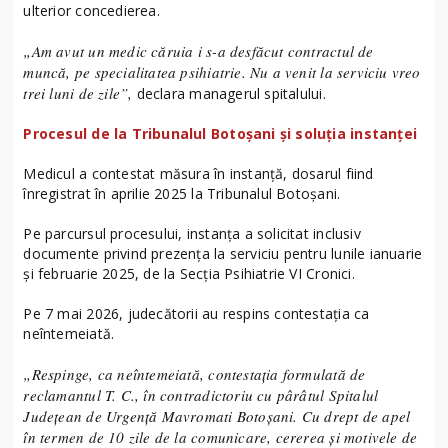
ulterior concedierea.
„Am avut un medic căruia i s-a desfăcut contractul de
muncă, pe specialitatea psihiatrie. Nu a venit la serviciu vreo
trei luni de zile”,
declara managerul spitalului.
Procesul de la Tribunalul Botoșani și soluția instanței
Medicul a contestat măsura în instanță, dosarul fiind
înregistrat în aprilie 2025 la Tribunalul Botoșani.
Pe parcursul procesului, instanța a solicitat inclusiv
documente privind prezența la serviciu pentru lunile ianuarie
și februarie 2025, de la Secția Psihiatrie VI Cronici.
Pe 7 mai 2026, judecătorii au respins contestația ca
neîntemeiată.
„Respinge, ca neîntemeiată, contestația formulată de
reclamantul T. C., în contradictoriu cu pârâtul Spitalul
Județean de Urgență Mavromati Botoșani. Cu drept de apel
în termen de 10 zile de la comunicare, cererea și motivele de