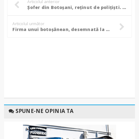
Articolul anterior
Șofer din Botoșani, reținut de polițiști. A fost prins cu o alcoolemie de 1,18!
Articolul următor
Firma unui botoșănean, desemnată la Madrid ”cea mai bună firmă de avocatură din România”!
SPUNE-NE OPINIA TA