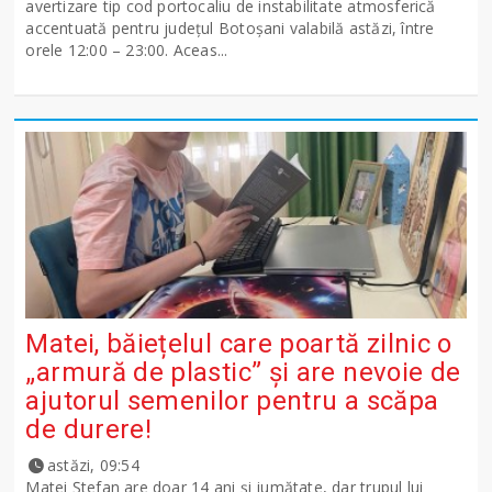
avertizare tip cod portocaliu de instabilitate atmosferică
accentuată pentru județul Botoșani valabilă astăzi, între
orele 12:00 – 23:00. Aceas...
Matei, băiețelul care poartă zilnic o
„armură de plastic” și are nevoie de
ajutorul semenilor pentru a scăpa
de durere!
astăzi, 09:54
Matei Ștefan are doar 14 ani și jumătate, dar trupul lui