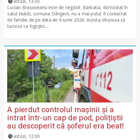
astăzi, 13:30
Lucian Brașoveanu este de negăsit. Bărbatul, domiciliat în
satul Hulub, comuna Dângeni, nu a mai putut fi contactat
de familie de pe data de 9 iunie 2026. Acesta obișnuia să
lucreze ca îngrijito...
A pierdut controlul mașinii și a
intrat într-un cap de pod, polițiștii
au descoperit că șoferul era beat!
astăzi, 12:30