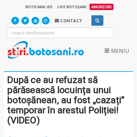
BOTOSANI.RO
LIVE BOTOȘANI
ANUNȚURI
CONTACT
MENIU
După ce au refuzat să
părăsească locuința unui
botoșănean, au fost „cazați”
temporar în arestul Poliției!
(VIDEO)