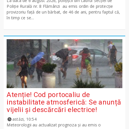
La data de 6 august 2026, polițiștii din cadrul Secției de
Poliție Rurală nr. 8 Flămânzi au emis ordin de protecție
provizoriu față de un bărbat, de 46 de ani, pentru faptul că,
în timp ce se...
Atenție! Cod portocaliu de
instabilitate atmosferică: Se anunță
vijelii și descărcări electrice!
astăzi, 10:54
Meteorologii au actualizat prognoza și au emis o