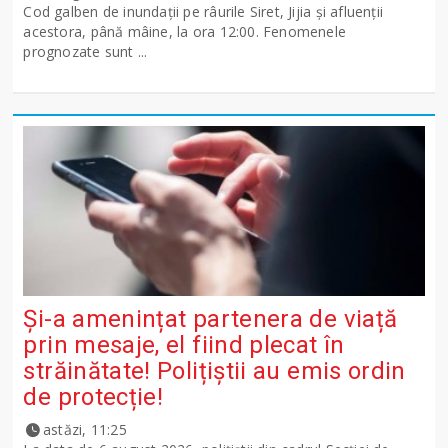
Cod galben de inundații pe râurile Siret, Jijia și afluenții
acestora, până mâine, la ora 12:00. Fenomenele
prognozate sunt ...
Și-a amenințat partenera de viață
prin mesaje, el fiind plecat în
străinătate! Polițiștii au emis ordin
de protecție!
astăzi, 11:25