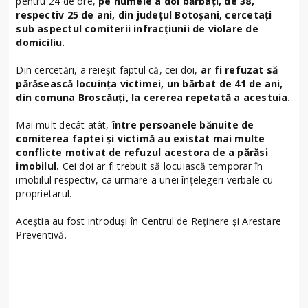
pentru 24 de ore,
pe numele a doi bărbați, de 38,
respectiv 25 de ani, din județul Botoșani, cercetați
sub aspectul comiterii infracțiunii de violare de
domiciliu.
Din cercetări, a reieșit faptul că, cei doi,
ar fi refuzat să
părăsească locuința victimei, un bărbat de 41 de ani,
din comuna Broscăuți, la cererea repetată a acestuia.
Mai mult decât atât,
între persoanele bănuite de
comiterea faptei și victimă au existat mai multe
conflicte motivat de refuzul acestora de a părăsi
imobilul.
Cei doi ar fi trebuit să locuiască temporar în
imobilul respectiv, ca urmare a unei înțelegeri verbale cu
proprietarul.
Aceștia au fost introduși în Centrul de Reținere și Arestare
Preventivă.