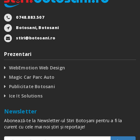
0748.883.507
Botosani, Botosani
stiri@botosani.ro
Prezentari
WebEmotion Web Design
Magic Car Parc Auto
Publicitate Botosani
Ice It Solutions
Newsletter
Abonează-te la Newsletter-ul Stiri Botoșani pentru a fi la
curent cu cele mai noi știri și reportaje!