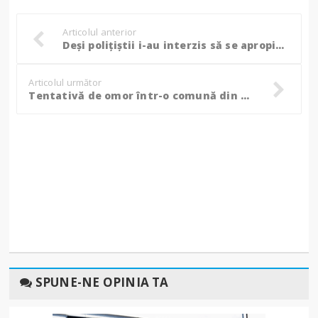
Articolul anterior
Deși polițiștii i-au interzis să se apropie de soție și de copii, bărbatul a încălcat interdicția! (VIDEO)
Articolul următor
Tentativă de omor într-o comună din apropierea Botoșaniului: A intrat peste o femeie în casă și a lovit-o cu un obiect tăietor!
SPUNE-NE OPINIA TA