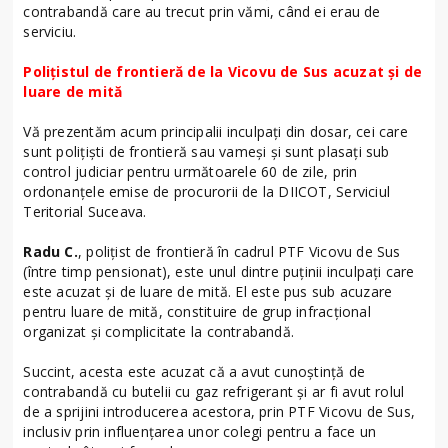
contrabandă care au trecut prin vămi, când ei erau de
serviciu.
Polițistul de frontieră de la Vicovu de Sus acuzat și de
luare de mită
Vă prezentăm acum principalii inculpați din dosar, cei care
sunt polițiști de frontieră sau vameși și sunt plasați sub
control judiciar pentru următoarele 60 de zile, prin
ordonanțele emise de procurorii de la DIICOT, Serviciul
Teritorial Suceava.
Radu C.
, polițist de frontieră în cadrul PTF Vicovu de Sus
(între timp pensionat), este unul dintre puținii inculpați care
este acuzat și de luare de mită. El este pus sub acuzare
pentru luare de mită, constituire de grup infracțional
organizat și complicitate la contrabandă.
Succint, acesta este acuzat că a avut cunoștință de
contrabandă cu butelii cu gaz refrigerant și ar fi avut rolul
de a sprijini introducerea acestora, prin PTF Vicovu de Sus,
inclusiv prin influențarea unor colegi pentru a face un