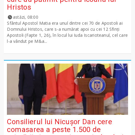
Hristos
astăzi, 08:00
Sfântul Apostol Matia era unul dintre cei 70 de Apostoli ai
Domnului Hristos, care s-a numărat apoi cu cei 12 Sfinţi
Apostoli (Fapte 1, 26), în locul lui Iuda Iscarioteanul, cel care
l-a vândut pe M&a...
Consilierul lui Nicușor Dan cere
comasarea a peste 1.500 de