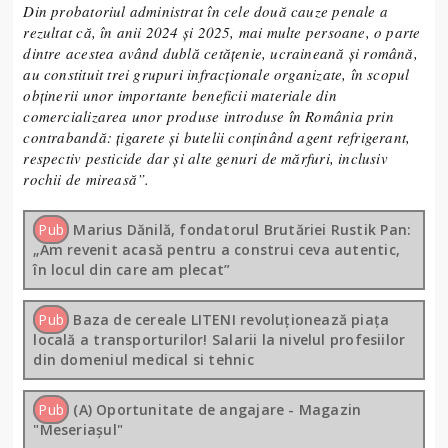
Din probatoriul administrat în cele două cauze penale a
rezultat că, în anii 2024 și 2025, mai multe persoane, o parte
dintre acestea având dublă cetățenie, ucraineană și română,
au constituit trei grupuri infracționale organizate, în scopul
obținerii unor importante beneficii materiale din
comercializarea unor produse introduse în România prin
contrabandă: țigarete și butelii conținând agent refrigerant,
respectiv pesticide dar și alte genuri de mărfuri, inclusiv
rochii de mireasă”.
Pub
Marius Dănilă, fondatorul Brutăriei Rustik Pan:
„Am revenit acasă pentru a construi ceva autentic,
în locul din care am plecat”
Pub
Baza de cereale LITENI revoluționează piața
locală a transporturilor! Salarii la nivelul profesiilor
din domeniul medical si tehnic
Pub
(A) Oportunitate de angajare - Magazin
"Meseriașul"