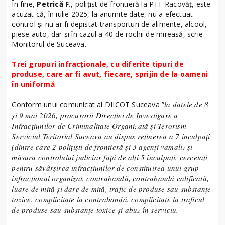
În fine,
Petrică F.
, polițist de frontieră la PTF Racovăț, este
acuzat că, în iulie 2025, la anumite date, nu a efectuat
control și nu ar fi depistat transporturi de alimente, alcool,
piese auto, dar și în cazul a 40 de rochii de mireasă, scrie
Monitorul de Suceava.
Trei grupuri infracționale, cu diferite tipuri de
produse, care ar fi avut, fiecare, sprijin de la oameni
în uniformă
la datele de 8
Conform unui comunicat al DIICOT Suceava ”
și 9 mai 2026, procurorii Direcției de Investigare a
Infracțiunilor de Criminalitate Organizată și Terorism –
Serviciul Teritorial Suceava au dispus reținerea a 7 inculpați
(dintre care 2 polițiști de frontieră și 3 agenți vamali) și
măsura controlului judiciar față de alți 5 inculpați, cercetați
pentru săvârșirea infracțiunilor de constituirea unui grup
infracțional organizat, contrabandă, contrabandă calificată,
luare de mită și dare de mită, trafic de produse sau substanțe
toxice, complicitate la contrabandă, complicitate la traficul
de produse sau substanțe toxice și abuz în serviciu.