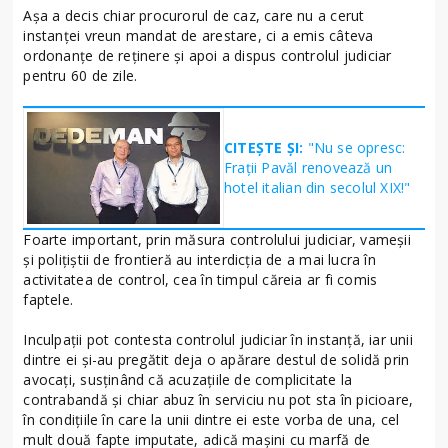
Așa a decis chiar procurorul de caz, care nu a cerut
instanței vreun mandat de arestare, ci a emis câteva
ordonanțe de reținere și apoi a dispus controlul judiciar
pentru 60 de zile.
CITEȘTE ȘI:
"Nu se opresc:
Frații Pavăl renovează un
hotel italian din secolul XIX!"
Foarte important, prin măsura controlului judiciar, vameșii
și polițiștii de frontieră au interdicția de a mai lucra în
activitatea de control, cea în timpul căreia ar fi comis
faptele.
Inculpații pot contesta controlul judiciar în instanță, iar unii
dintre ei și-au pregătit deja o apărare destul de solidă prin
avocați, susținând că acuzațiile de complicitate la
contrabandă și chiar abuz în serviciu nu pot sta în picioare,
în condițiile în care la unii dintre ei este vorba de una, cel
mult două fapte imputate, adică mașini cu marfă de