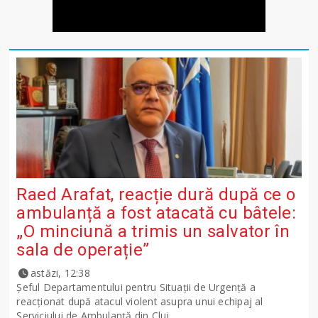
Raed Arafat, reacție dură după ce o
ambulanță a fost atacată cu bâtele:
„O minciună a trimis un salvator în
sala de operație”
astăzi, 12:38
Șeful Departamentului pentru Situații de Urgență a
reacționat după atacul violent asupra unui echipaj al
Serviciului de Ambulanță din Cluj.