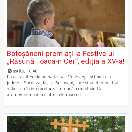
Botoșăneni premiați la Festivalul
„Răsună Toaca-n Cer”, ediția a XV-a!
astăzi, 10:40
La această ediție au participat 30 de copii și tineri din
județele Suceava, Iași și Botoșani, care și-au demonstrat
măiestria în interpretarea la toacă, contribuind la
promovarea uneia dintre cele mai rep...