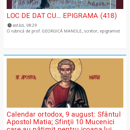
LOC DE DAT CU… EPIGRAMA (418)
astăzi, 08:29
O rubrică de prof. GEORGICĂ MANOLE, scriitor, epigramist
Calendar ortodox, 9 august: Sfântul
Apostol Matia; Sfinţii 10 Mucenici
care au pătimit pentru icoana lui