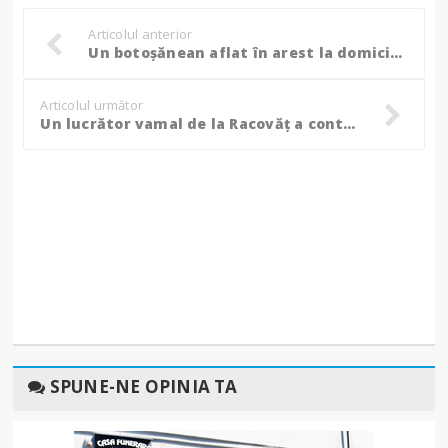
Articolul anterior
Un botoșănean aflat în arest la domiciliu a fost găsit de polițiști pe terasa unui bar!
Articolul următor
Un lucrător vamal de la Racovăț a contestat controlul judiciar în instanță!
SPUNE-NE OPINIA TA