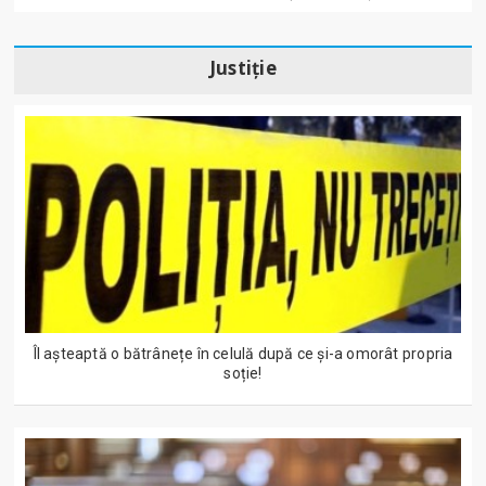
Justiție
Îl așteaptă o bătrânețe în celulă după ce și-a omorât propria
soție!