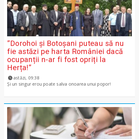
”Dorohoi și Botoșani puteau să nu
fie astăzi pe harta României dacă
ocupanții n-ar fi fost opriți la
Herța!”
astăzi, 09:38
Și un singur erou poate salva onoarea unui popor!