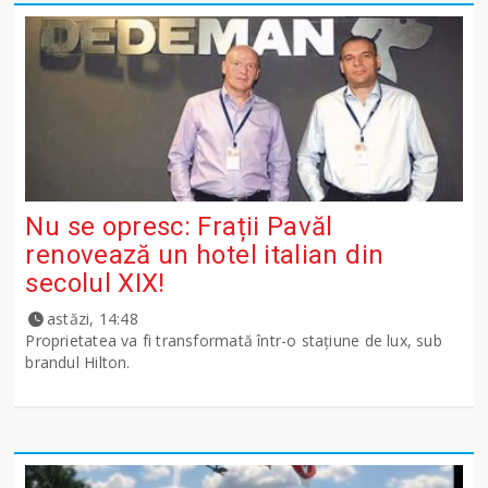
Nu se opresc: Frații Pavăl
renovează un hotel italian din
secolul XIX!
astăzi, 14:48
Proprietatea va fi transformată într-o stațiune de lux, sub
brandul Hilton.