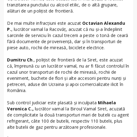
tranzitarea punctului cu alcool etilic, de o altă grupare,
alături de un polițist de frontieră.
De mai multe infracțiuni este acuzat
Octavian Alexandu
P.
, lucrător vamal la Racovăț, acuzat că nu și-a îndeplinit
sarcinile de serviciu în cazul trecerii a peste o tonă de ceară
fără documente de proveniență, dar și în transporturi de
piese auto, rochii de mireasă, biciclete electrice.
Dumitru Ch
., polițist de frontieră de la Siret, este acuzat
că, împreună cu un lucrător vamal, nu ar fi făcut controlul în
cazul unor transporturi de rochii de mireasă, rochii de
eveniment, buchete de flori și alte accesorii pentru nunți și
petreceri, aduse din Ucraina și apoi comercializate ilicit în
România.
Sub control judiciar este plasată și inculpata
Mihaela
Veronica C.,
lucrător vamal la Biroul Vamal Siret, acuzată
de complicitate la două transporturi mari de butelii cu agent
refrigerant, câte 100 de butelii, respectiv 110 butelii, plus
alte butelii de gaz pentru arzătoare profesionale.