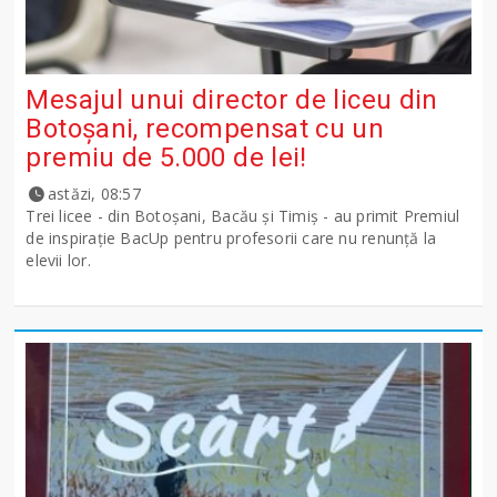
Mesajul unui director de liceu din
Botoșani, recompensat cu un
premiu de 5.000 de lei!
astăzi, 08:57
Trei licee - din Botoșani, Bacău și Timiș - au primit Premiul
de inspirație BacUp pentru profesorii care nu renunță la
elevii lor.