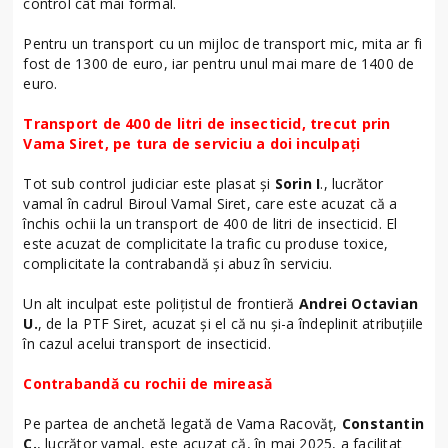
control cât mai formal.
Pentru un transport cu un mijloc de transport mic, mita ar fi
fost de 1300 de euro, iar pentru unul mai mare de 1400 de
euro.
Transport de 400 de litri de insecticid, trecut prin
Vama Siret, pe tura de serviciu a doi inculpați
Tot sub control judiciar este plasat și
Sorin I
., lucrător
vamal în cadrul Biroul Vamal Siret, care este acuzat că a
închis ochii la un transport de 400 de litri de insecticid. El
este acuzat de complicitate la trafic cu produse toxice,
complicitate la contrabandă și abuz în serviciu.
Un alt inculpat este polițistul de frontieră
Andrei Octavian
U.
, de la PTF Siret, acuzat și el că nu și-a îndeplinit atribuțiile
în cazul acelui transport de insecticid.
Contrabandă cu rochii de mireasă
Pe partea de anchetă legată de Vama Racovăț,
Constantin
C.
, lucrător vamal, este acuzat că, în mai 2025, a facilitat