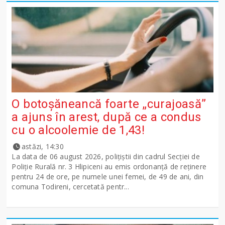
O botoșăneancă foarte „curajoasă”
a ajuns în arest, după ce a condus
cu o alcoolemie de 1,43!
astăzi, 14:30
La data de 06 august 2026, polițiștii din cadrul Secției de
Poliție Rurală nr. 3 Hlipiceni au emis ordonanță de reținere
pentru 24 de ore, pe numele unei femei, de 49 de ani, din
comuna Todireni, cercetată pentr...