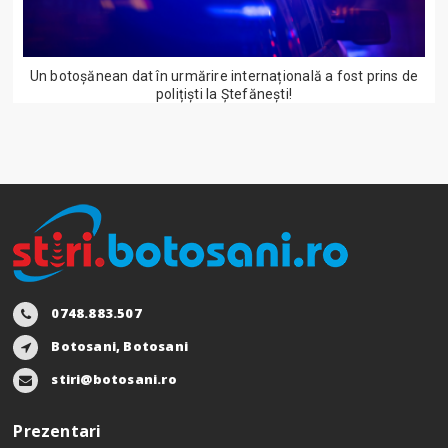
Un botoșănean dat în urmărire internațională a fost prins de
polițiști la Ștefănești!
0748.883.507
Botosani, Botosani
stiri@botosani.ro
Prezentari