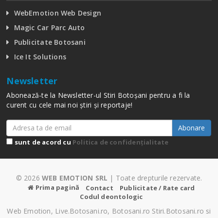
WebEmotion Web Design
Magic Car Parc Auto
Publicitate Botosani
Ice It Solutions
Newsletter
Abonează-te la Newsletter-ul Stiri Botoșani pentru a fi la
curent cu cele mai noi știri și reportaje!
Abonare
sunt de acord cu
Politica de confidențialitate
© 2026
WEB EMOTION SRL
| Toate drepturile rezervate.
Prima pagină
Contact
Publicitate / Rate card
Codul deontologic
Web Emotion, Live.Botosani.ro, Botosani.ro Stiri.Botosani.ro si