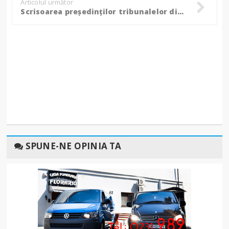
Articolul următor
Scrisoarea preşedinţilor tribunalelor din România: Legea salarizării are "consecinţe catastrofale"!
SPUNE-NE OPINIA TA