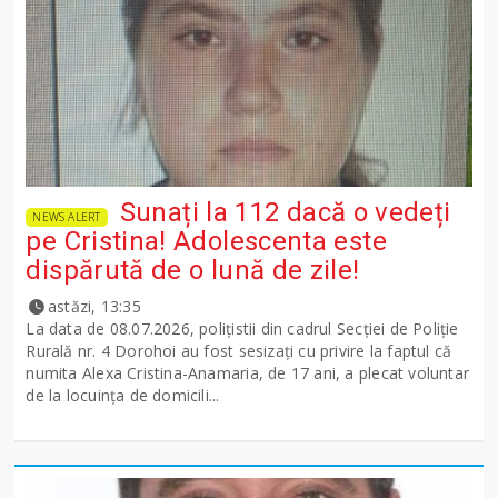
Sunați la 112 dacă o vedeți
NEWS ALERT
pe Cristina! Adolescenta este
dispărută de o lună de zile!
astăzi, 13:35
La data de 08.07.2026, polițistii din cadrul Secției de Poliție
Rurală nr. 4 Dorohoi au fost sesizați cu privire la faptul că
numita Alexa Cristina-Anamaria, de 17 ani, a plecat voluntar
de la locuința de domicili...