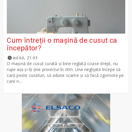
Cum întreții o mașină de cusut ca
începător?
astăzi, 21:43
O mașină de cusut curată și bine reglată coase drept, nu
rupe ața și îți ține proiectul în ritm. Una neglijată începe să
sară peste cusături, să adune scame și să facă zgomote pe
care n...