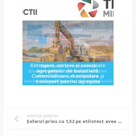
Articolul anterior
Șoferul prins cu 1,52 pe etilotest avea peste trei în sânge, polițiștii l-au reținut!