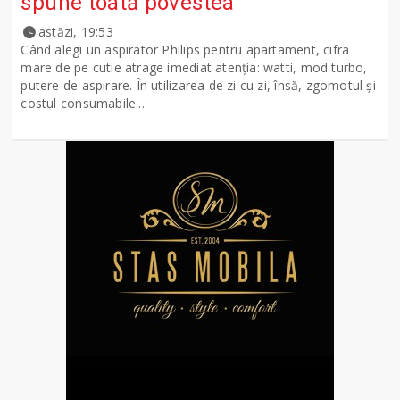
spune toată povestea
astăzi, 19:53
Când alegi un aspirator Philips pentru apartament, cifra
mare de pe cutie atrage imediat atenția: watti, mod turbo,
putere de aspirare. În utilizarea de zi cu zi, însă, zgomotul și
costul consumabile...