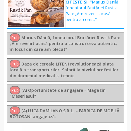
CITEȘTE ȘI:
"Marius Dănilă,
fondatorul Brutăriei Rustik
Pan: „Am revenit acasă
pentru a cons..."
Pub
Marius Dănilă, fondatorul Brutăriei Rustik Pan:
„Am revenit acasă pentru a construi ceva autentic,
în locul din care am plecat”
Pub
Baza de cereale LITENI revoluționează piața
locală a transporturilor! Salarii la nivelul profesiilor
din domeniul medical si tehnic
Pub
(A) Oportunitate de angajare - Magazin
"Meseriașul"
Pub
(A) LUCA DAMILANO S.R.L. – FABRICA DE MOBILĂ
BOTOȘANI angajează: