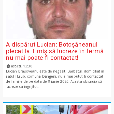
A dispărut Lucian: Botoșăneanul
plecat la Timiș să lucreze în fermă
nu mai poate fi contactat!
astăzi, 13:30
Lucian Brașoveanu este de negăsit. Bărbatul, domiciliat în
satul Hulub, comuna Dângeni, nu a mai putut fi contactat
de familie de pe data de 9 iunie 2026. Acesta obișnuia să
lucreze ca îngrijito...