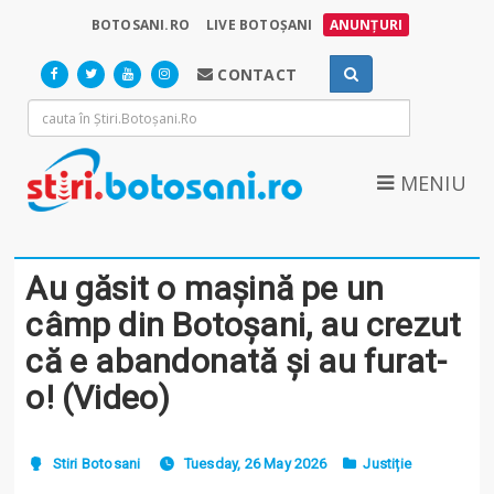
BOTOSANI.RO
LIVE BOTOȘANI
ANUNȚURI
CONTACT
MENIU
Au găsit o mașină pe un
câmp din Botoșani, au crezut
că e abandonată și au furat-
o! (Video)
Stiri Botosani
Tuesday, 26 May 2026
Justiție