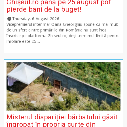
Ghişeul.ro până pe 25 august pot
pierde bani de la buget!
Thursday, 6 August 2026
Vicepremierul interimar Oana Gheorghiu spune că mai mult
de un sfert dintre primăriile din România nu sunt încă
înscrise pe platforma Ghiseul.ro, deși termenul-limită pentru
înrolare este 25 ...
Misterul dispariției bărbatului găsit
îngropat în propria curte din