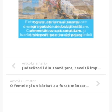
Articolul anterior
Judecătorii din toată țara, revoltă împotriva PNL. Cine a semnat la Botoșani!
Articolul următor
O femeie și un bărbat au furat mâncare, machiaje și alcool din magazine. Polițiștii i-au reținut!