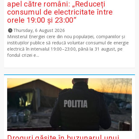
apel către români: „Reduceți
consumul de electricitate între
orele 19:00 și 23:00”
Thursday, 6 August 2026
Ministerul Energiei cere din nou populației, companiilor și
instituțiilor publice să reducă voluntar consumul de energie
electrică în intervalul 19:00–23:00, până la 31 august, pe
fondul crizei e...
Droguri găsite în buzunarul unui