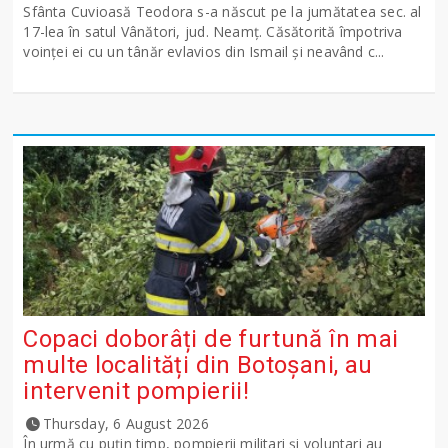
Sfânta Cuvioasă Teodora s-a născut pe la jumătatea sec. al
17-lea în satul Vânători, jud. Neamţ. Căsătorită împotriva
voinţei ei cu un tânăr evlavios din Ismail şi neavând c...
Copaci doborâți de furtună în mai
multe localități din Botoșani, au
intervenit pompierii!
Thursday, 6 August 2026
În urmă cu puțin timp, pompierii militari și voluntari au