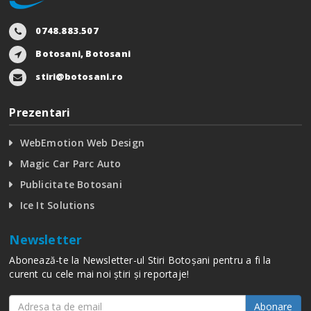
0748.883.507
Botosani, Botosani
stiri@botosani.ro
Prezentari
WebEmotion Web Design
Magic Car Parc Auto
Publicitate Botosani
Ice It Solutions
Newsletter
Abonează-te la Newsletter-ul Stiri Botoșani pentru a fi la
curent cu cele mai noi știri și reportaje!
Abonare