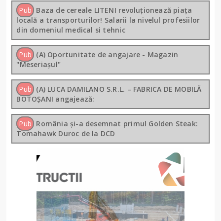
Pub
Baza de cereale LITENI revoluționează piața
locală a transporturilor! Salarii la nivelul profesiilor
din domeniul medical si tehnic
Pub
(A) Oportunitate de angajare - Magazin
"Meseriașul"
Pub
(A) LUCA DAMILANO S.R.L. – FABRICA DE MOBILĂ
BOTOȘANI angajează:
Pub
România și-a desemnat primul Golden Steak:
Tomahawk Duroc de la DCD