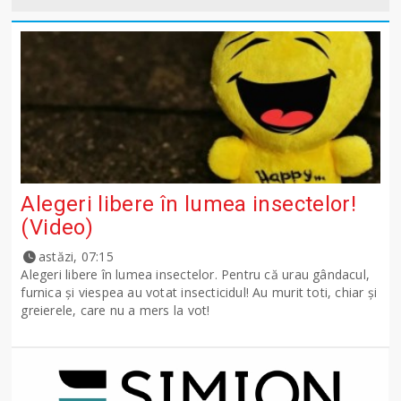
Alegeri libere în lumea insectelor!
(Video)
astăzi, 07:15
Alegeri libere în lumea insectelor. Pentru că urau gândacul,
furnica și viespea au votat insecticidul! Au murit toti, chiar și
greierele, care nu a mers la vot!