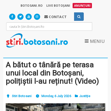
BOTOSANI.RO
LIVE BOTOȘANI
ANUNȚURI
CONTACT
MENIU
A bătut o tânără pe terasa
unui local din Botoșani,
polițiștii l-au reținut! (Video)
Stiri Botosani
Monday, 6 July 2026
Justiție