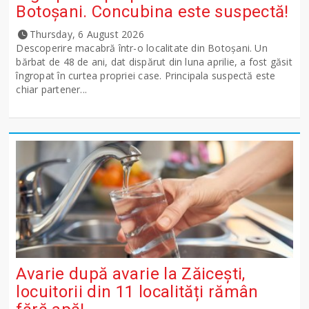
Botoșani. Concubina este suspectă!
Thursday, 6 August 2026
Descoperire macabră într-o localitate din Botoșani. Un
bărbat de 48 de ani, dat dispărut din luna aprilie, a fost găsit
îngropat în curtea propriei case. Principala suspectă este
chiar partener...
Avarie după avarie la Zăicești,
locuitorii din 11 localități rămân