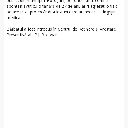
public, din municipiul Botoșani, pe fondul unui conflict
spontan avut cu o tânără de 27 de ani, ar fi agresat-o fizic
pe aceasta, provocându-i leziuni care au necesitat îngrijiri
medicale.
Bărbatul a fost introdus în Centrul de Reținere și Arestare
Preventivă al I.P.J. Botoșani.