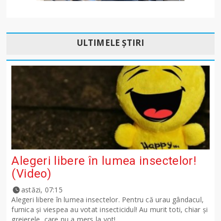
ULTIMELE ȘTIRI
Alegeri libere în lumea insectelor!
(Video)
astăzi, 07:15
Alegeri libere în lumea insectelor. Pentru că urau gândacul,
furnica și viespea au votat insecticidul! Au murit toti, chiar și
greierele, care nu a mers la vot!