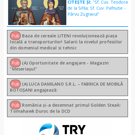
CITEȘTE ȘI:
"Sf. Cuv. Teodora
de la Sihla; Sf. Cuv. Pafnutie -
Pârvu Zugravul"
Pub
Baza de cereale LITENI revoluționează piața
locală a transporturilor! Salarii la nivelul profesiilor
din domeniul medical si tehnic
Pub
(A) Oportunitate de angajare - Magazin
"Meseriașul"
Pub
(A) LUCA DAMILANO S.R.L. – FABRICA DE MOBILĂ
BOTOȘANI angajează:
Pub
România și-a desemnat primul Golden Steak:
Tomahawk Duroc de la DCD