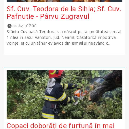
Sf. Cuv. Teodora de la Sihla; Sf. Cuv.
Pafnutie - Pârvu Zugravul
astăzi, 07:00
Sfânta Cuvioasă Teodora s-a născut pe la jumătatea sec. al
17-lea în satul Vânători, jud. Neamţ. Căsătorită împotriva
voinţei ei cu un tânăr evlavios din Ismail şi neavând c...
Copaci doborâți de furtună în mai