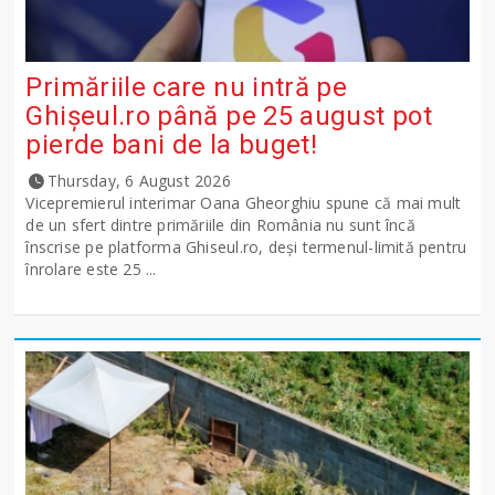
Primăriile care nu intră pe
Ghişeul.ro până pe 25 august pot
pierde bani de la buget!
Thursday, 6 August 2026
Vicepremierul interimar Oana Gheorghiu spune că mai mult
de un sfert dintre primăriile din România nu sunt încă
înscrise pe platforma Ghiseul.ro, deși termenul-limită pentru
înrolare este 25 ...