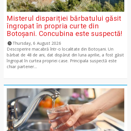
Misterul dispariției bărbatului găsit
îngropat în propria curte din
Botoșani. Concubina este suspectă!
Thursday, 6 August 2026
Descoperire macabră într-o localitate din Botoșani. Un
bărbat de 48 de ani, dat dispărut din luna aprilie, a fost găsit
îngropat în curtea propriei case. Principala suspectă este
chiar partener...