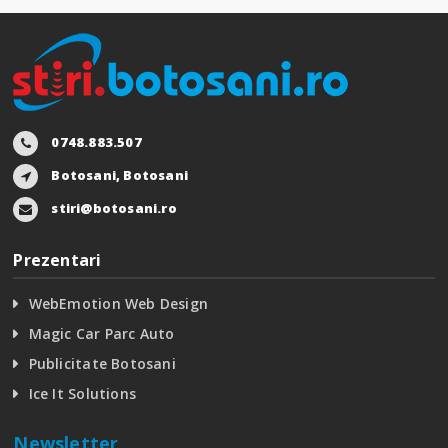
0748.883.507
Botosani, Botosani
stiri@botosani.ro
Prezentari
WebEmotion Web Design
Magic Car Parc Auto
Publicitate Botosani
Ice It Solutions
Newsletter