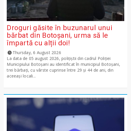
Droguri găsite în buzunarul unui
bărbat din Botoșani, urma să le
împartă cu alții doi!
Thursday, 6 August 2026
La data de 05 august 2026, polițiștii din cadrul Poliției
Municipiului Botoșani au identificat în municipiul Botoșani,
trei bărbați, cu vârste cuprinse între 29 și 44 de ani, din
aceeași locali...