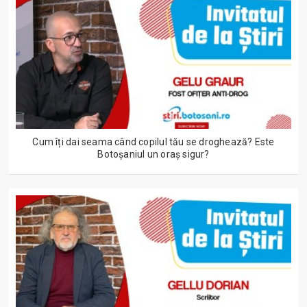
Cum îți dai seama când copilul tău se droghează? Este
Botoșaniul un oraș sigur?