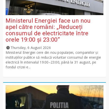
Ministerul Energiei face un nou
apel către români: „Reduceți
consumul de electricitate între
orele 19:00 și 23:00”
Thursday, 6 August 2026
Ministerul Energiei cere din nou populației, companiilor și
instituțiilor publice să reducă voluntar consumul de energie
electrică în intervalul 19:00–23:00, până la 31 august, pe
fondul crizei e...