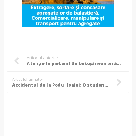
Articolul anterior
Atenție la pietoni! Un botoșănean a rămas fără permis în Iași
Articolul următor
Accidentul de la Podu Iloaiei: O studentă din Botoșani este în comă indusă. "Sperăm ca, fiind tânără, să aibă resurse și starea ei să nu se agraveze"