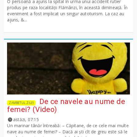
O persoană a ajuns la spital în urma unui accident rutier
produs pe raza localității Flămânzi, în această dimineață. În
eveniment a fost implicat un singur autoturism. La caz au
ajuns, &...
De ce navele au nume de
ZAMBETUL ZILEI
femei? (Video)
astăzi, 07:15
Un marinar tânăr întreabă: – Căpitane, de ce cele mai multe
nave au nume de femei? – Dacă ai şti cît de greu este să le