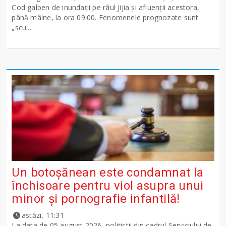
Cod galben de inundații pe râul Jijia și afluenții acestora,
până mâine, la ora 09:00. Fenomenele prognozate sunt
„scu...
Un botoșănean este condamnat la
închisoare pentru viol asupra unui
minor și pornografie infantilă!
astăzi, 11:31
La data de 05 august 2026, polițiștii din cadrul Serviciului de