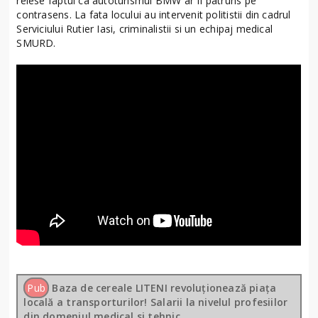
reiese faptul ca autoturismul BMW ar fi patruns pe
contrasens. La fata locului au intervenit politistii din cadrul
Serviciului Rutier Iasi, criminalistii si un echipaj medical
SMURD.
Pub
Baza de cereale LITENI revoluționează piața
locală a transporturilor! Salarii la nivelul profesiilor
din domeniul medical si tehnic