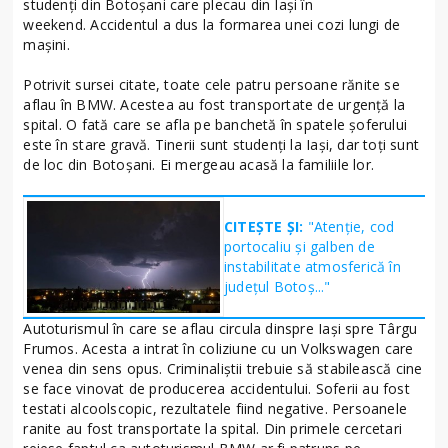
studenți din Botoșani care plecau din Iași în
weekend. Accidentul a dus la formarea unei cozi lungi de
mașini.
Potrivit sursei citate, toate cele patru persoane rănite se
aflau în BMW. Acestea au fost transportate de urgență la
spital. O fată care se afla pe banchetă în spatele șoferului
este în stare gravă. Tinerii sunt studenți la Iași, dar toți sunt
de loc din Botoșani. Ei mergeau acasă la familiile lor.
CITEȘTE ȘI:
"Atenție, cod
portocaliu și galben de
instabilitate atmosferică în
județul Botoș..."
Autoturismul în care se aflau circula dinspre Iași spre Târgu
Frumos. Acesta a intrat în coliziune cu un Volkswagen care
venea din sens opus. Criminaliștii trebuie să stabilească cine
se face vinovat de producerea accidentului. Soferii au fost
testati alcoolscopic, rezultatele fiind negative. Persoanele
ranite au fost transportate la spital. Din primele cercetari