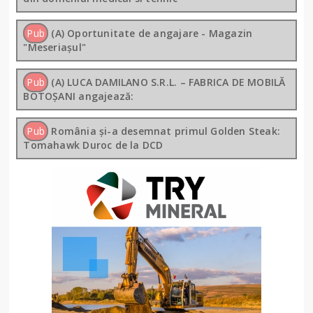
Pub
(A) Oportunitate de angajare - Magazin
"Meseriașul"
Pub
(A) LUCA DAMILANO S.R.L. – FABRICA DE MOBILĂ
BOTOȘANI angajează:
Pub
România și-a desemnat primul Golden Steak:
Tomahawk Duroc de la DCD