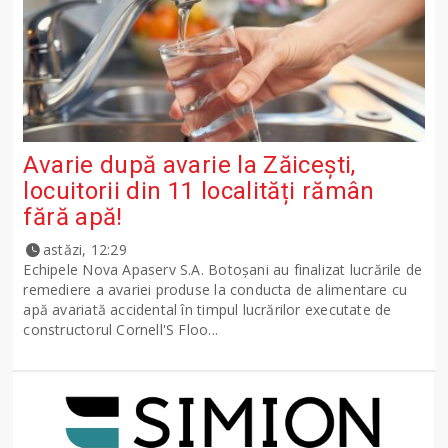
Avarie după avarie la Zăicești,
locuitorii din 11 localități rămân
fără apă!
astăzi, 12:29
Echipele Nova Apaserv S.A. Botoșani au finalizat lucrările de
remediere a avariei produse la conducta de alimentare cu
apă avariată accidental în timpul lucrărilor executate de
constructorul Cornell'S Floo...