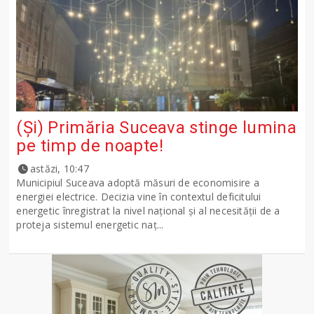
(Și) Primăria Suceava stinge lumina
pe timp de noapte!
astăzi, 10:47
Municipiul Suceava adoptă măsuri de economisire a
energiei electrice. Decizia vine în contextul deficitului
energetic înregistrat la nivel național și al necesității de a
proteja sistemul energetic naț...