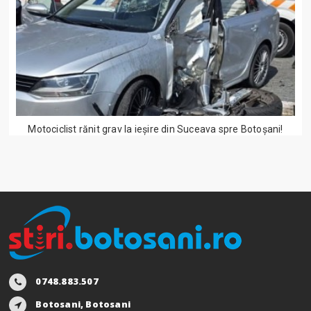
Motociclist rănit grav la ieșire din Suceava spre Botoșani!
0748.883.507
Botosani, Botosani