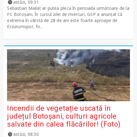
astăzi, 09:31
Sebastian Mailat ar putea pleca în perioada următoare de la
FC Botoșani. În cursul zilei de miercuri, GSP a anunțat că
extrema în vârstă de 28 de ani este foarte aproape de
Erzurumspor, fo...
Incendii de vegetație uscată în
județul Botoșani, culturi agricole
salvate din calea flăcărilor! (Foto)
astăzi, 08:30