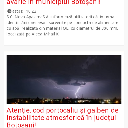
avarie în municipiul Botoșani!
astăzi, 10:22
S.C. Nova Apaserv S.A. informează utilizatorii că, în urma
identificării unei avarii survenite pe conducta de alimentare
cu apă, realizată din material OL, cu diametrul de 300 mm,
localizată pe Aleea Mihail K...
Atenție, cod portocaliu și galben de
instabilitate atmosferică în județul
Botoșani!