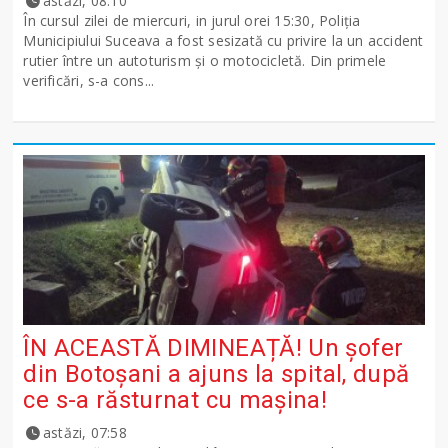
astăzi, 08:10
În cursul zilei de miercuri, in jurul orei 15:30, Poliția
Municipiului Suceava a fost sesizată cu privire la un accident
rutier între un autoturism și o motocicletă. Din primele
verificări, s-a cons...
ÎN ACEASTĂ DIMINEAȚĂ! Un șofer
din Botoșani a ajuns la spital, după
ce s-a răsturnat cu mașina!
astăzi, 07:58