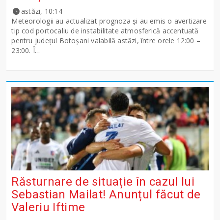
astăzi, 10:14
Meteorologii au actualizat prognoza și au emis o avertizare
tip cod portocaliu de instabilitate atmosferică accentuată
pentru județul Botoșani valabilă astăzi, între orele 12:00 –
23:00. Î...
Răsturnare de situație în cazul lui
Sebastian Mailat! Anunțul făcut de
Valeriu Iftime