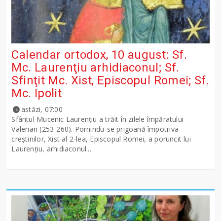
Calendar ortodox, 10 august: Sf.
Mc. Laurenţiu arhidiaconul; Sf.
Sfinţit Mc. Xist, Episcopul Romei; Sf.
Mc. Ipolit
astăzi, 07:00
Sfântul Mucenic Laurenţiu a trăit în zilele împăratului
Valerian (253-260). Pornindu-se prigoană împotriva
creştinilor, Xist al 2-lea, Episcopul Romei, a poruncit lui
Laurenţiu, arhidiaconul...