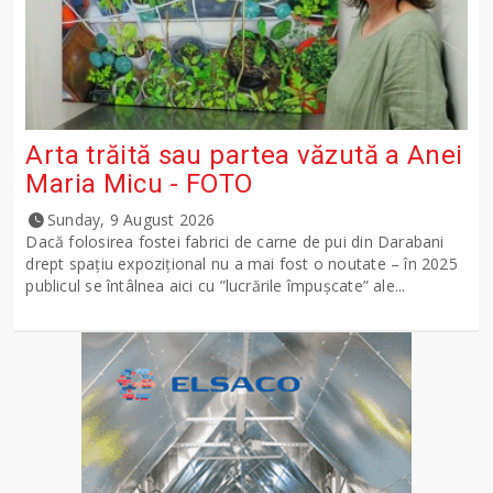
Arta trăită sau partea văzută a Anei
Maria Micu - FOTO
Sunday, 9 August 2026
Dacă folosirea fostei fabrici de carne de pui din Darabani
drept spațiu expozițional nu a mai fost o noutate – în 2025
publicul se întâlnea aici cu ”lucrările împușcate” ale...