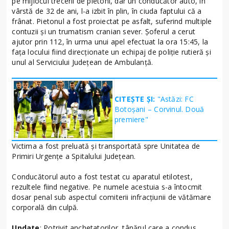
pe mijlocul trecerii de pietoni, dar un conducător auto, în
vârstă de 32 de ani, l-a izbit în plin, în ciuda faptului că a
frânat. Pietonul a fost proiectat pe asfalt, suferind multiple
contuzii și un trumatism cranian sever. Șoferul a cerut
ajutor prin 112, în urma unui apel efectuat la ora 15:45, la
fața locului fiind direcționate un echipaj de poliție rutieră și
unul al Serviciului Județean de Ambulanță.
CITEȘTE ȘI:
"Astăzi: FC
Botoșani – Corvinul. Două
premiere"
Victima a fost preluată și transportată spre Unitatea de
Primiri Urgențe a Spitalului Județean.
Conducătorul auto a fost testat cu aparatul etilotest,
rezultele fiind negative. Pe numele acestuia s-a întocmit
dosar penal sub aspectul comiterii infracțiunii de vătămare
corporală din culpă.
Update
: Potrivit anchetatorilor, tânărul care a condus