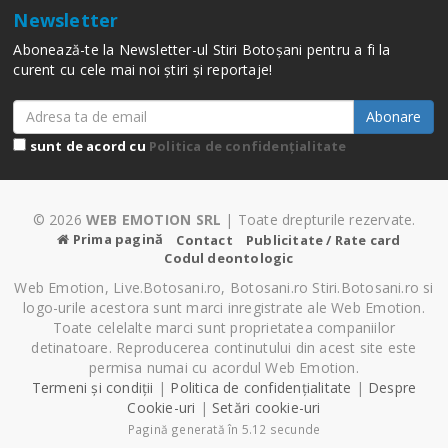
Newsletter
Abonează-te la Newsletter-ul Stiri Botoșani pentru a fi la
curent cu cele mai noi știri și reportaje!
Abonare
sunt de acord cu
Politica de confidențialitate
© 2026
WEB EMOTION SRL
| Toate drepturile rezervate.
Prima pagină
Contact
Publicitate / Rate card
Codul deontologic
Web Emotion, Live.Botosani.ro, Botosani.ro Stiri.Botosani.ro si
logo-urile acestora sunt marci inregistrate ale Web Emotion.
Toate celelalte marci sunt proprietatea companiilor
detinatoare. Reproducerea continutului din acest site este
permisa numai cu acordul Web Emotion.
Termeni și condiții
|
Politica de confidențialitate
|
Despre
Cookie-uri
|
Setări cookie-uri
Pagină generată în 5.12 secunde