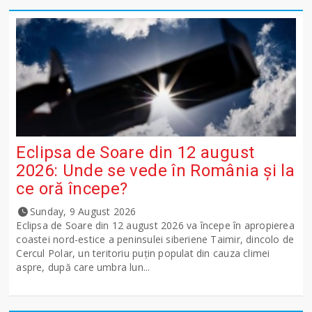
Eclipsa de Soare din 12 august
2026: Unde se vede în România și la
ce oră începe?
Sunday, 9 August 2026
Eclipsa de Soare din 12 august 2026 va începe în apropierea
coastei nord-estice a peninsulei siberiene Taimir, dincolo de
Cercul Polar, un teritoriu puțin populat din cauza climei
aspre, după care umbra lun...