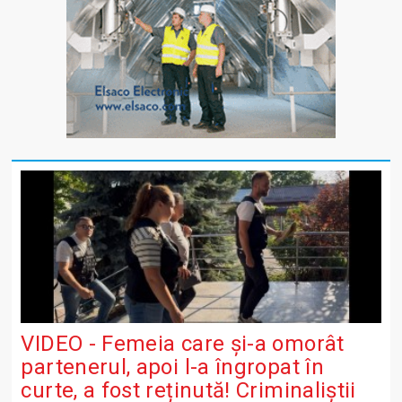
VIDEO - Femeia care și-a omorât
partenerul, apoi l-a îngropat în
curte, a fost reținută! Criminaliștii