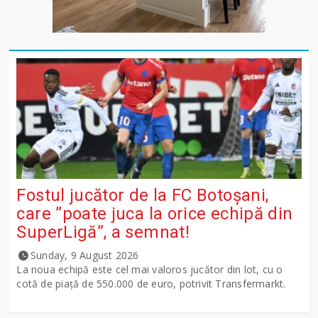
Fostul jucător de la FC Botoșani,
care ”poate juca la orice echipă din
SuperLigă”, a semnat!
Sunday, 9 August 2026
La noua echipă este cel mai valoros jucător din lot, cu o
cotă de piață de 550.000 de euro, potrivit Transfermarkt.