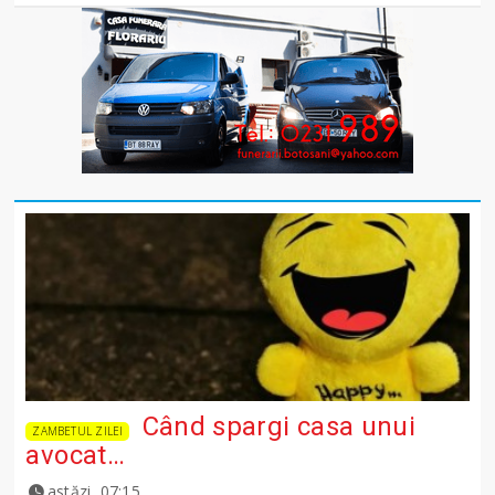
Când spargi casa unui
ZAMBETUL ZILEI
avocat…
astăzi, 07:15