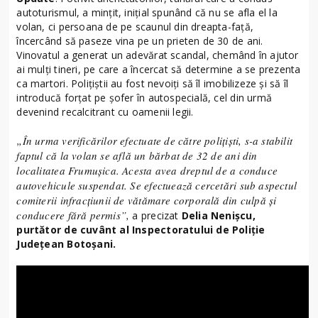
autoturismul, a mințit, inițial spunând că nu se afla el la
volan, ci persoana de pe scaunul din dreapta-față,
încercând să paseze vina pe un prieten de 30 de ani.
Vinovatul a generat un adevărat scandal, chemând în ajutor
ai mulți tineri, pe care a încercat să determine a se prezenta
ca martori. Polițiștii au fost nevoiți să îl imobilizeze și să îl
introducă forțat pe șofer în autospecială, cel din urmă
devenind recalcitrant cu oamenii legii.
„În urma verificărilor efectuate de către polițiști, s-a stabilit
faptul că la volan se află un bărbat de 32 de ani din
localitatea Frumușica. Acesta avea dreptul de a conduce
autovehicule suspendat. Se efectuează cercetări sub aspectul
comiterii infracțiunii de vătămare corporală din culpă și
conducere fără permis”,
a precizat
Delia Nenișcu,
purtător de cuvânt al Inspectoratului de Poliție
Județean Botoșani.