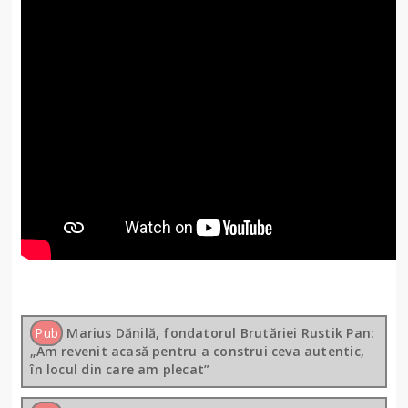
Pub
Marius Dănilă, fondatorul Brutăriei Rustik Pan:
„Am revenit acasă pentru a construi ceva autentic,
în locul din care am plecat”