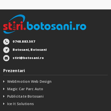
0748.883.507
Botosani, Botosani
stiri@botosani.ro
Prezentari
WebEmotion Web Design
Magic Car Parc Auto
Publicitate Botosani
Ice It Solutions