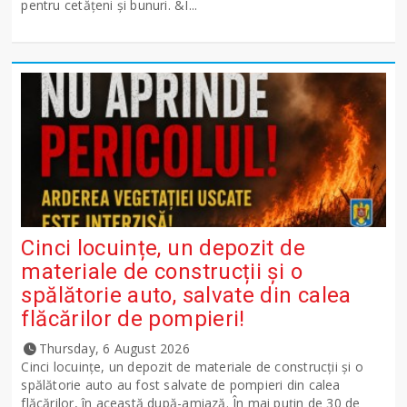
pentru cetățeni și bunuri. &I...
Cinci locuințe, un depozit de
materiale de construcții și o
spălătorie auto, salvate din calea
flăcărilor de pompieri!
Thursday, 6 August 2026
Cinci locuințe, un depozit de materiale de construcții și o
spălătorie auto au fost salvate de pompieri din calea
flăcărilor, în această după-amiază. În mai puțin de 30 de