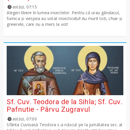
astăzi, 07:15
Alegeri libere în lumea insectelor. Pentru că urau gândacul,
furnica și viespea au votat insecticidul! Au murit toti, chiar și
greierele, care nu a mers la vot!
Sf. Cuv. Teodora de la Sihla; Sf. Cuv.
Pafnutie - Pârvu Zugravul
astăzi, 07:00
Sfânta Cuvioasă Teodora s-a născut pe la jumătatea sec. al