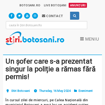
BOTOSANI.RO
LIVE BOTOȘANI
ANUNȚURI
CONTACT
MENIU
Un șofer care s-a prezentat
singur la poliție a rămas fără
permis!
Stiri Botosani
Thursday, 16 May 2024
Eveniment
În cursul zilei de miercuri, pe Calea Națională din
municipiul Botoșani a avut loc un accident rutier