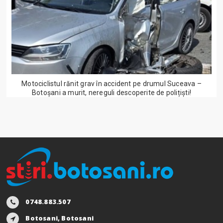
Motociclistul rănit grav în accident pe drumul Suceava –
Botoșani a murit, nereguli descoperite de polițiști!
0748.883.507
Botosani, Botosani