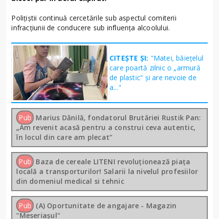
Polițiștii continuă cercetările sub aspectul comiterii
infracțiunii de conducere sub influența alcoolului.
CITEȘTE ȘI:
"Matei, băiețelul
care poartă zilnic o „armură
de plastic” și are nevoie de
a..."
Pub
Marius Dănilă, fondatorul Brutăriei Rustik Pan:
„Am revenit acasă pentru a construi ceva autentic,
în locul din care am plecat”
Pub
Baza de cereale LITENI revoluționează piața
locală a transporturilor! Salarii la nivelul profesiilor
din domeniul medical si tehnic
Pub
(A) Oportunitate de angajare - Magazin
"Meseriașul"