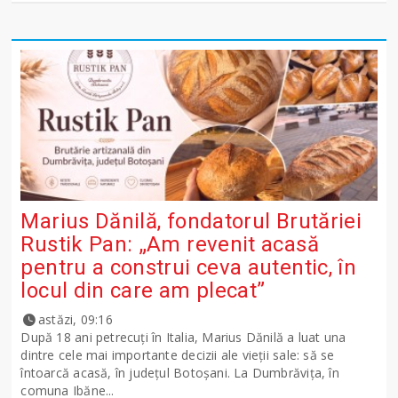
Marius Dănilă, fondatorul Brutăriei
Rustik Pan: „Am revenit acasă
pentru a construi ceva autentic, în
locul din care am plecat”
astăzi, 09:16
După 18 ani petrecuți în Italia, Marius Dănilă a luat una
dintre cele mai importante decizii ale vieții sale: să se
întoarcă acasă, în județul Botoșani. La Dumbrăvița, în
comuna Ibăne...