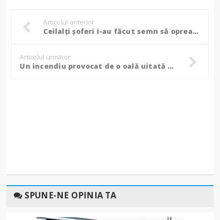
Articolul anterior
Ceilalți șoferi i-au făcut semn să oprească. În câteva minute, din mașină nu a mai rămas nimic! (Foto, Video)
Articolul următor
Un incendiu provocat de o oală uitată pe foc a creat panică într-un bloc din Botoșani!
SPUNE-NE OPINIA TA