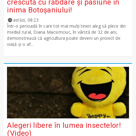
crescută cu răbdare și pasiune în
inima Botoșaniului!
astăzi, 08:23
Într-o perioadă în care tot mai mulți tineri aleg să plece din
mediul rural, Diana Macsimciuc, în vârstă de 32 de ani,
demonstrează că agricultura poate deveni un proiect de
viață și o af...
Alegeri libere în lumea insectelor!
(Video)