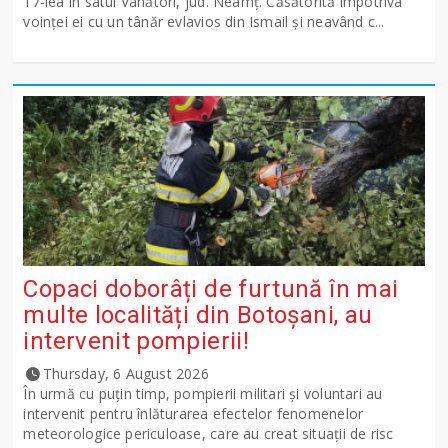
17-lea în satul Vânători, jud. Neamţ. Căsătorită împotriva
voinţei ei cu un tânăr evlavios din Ismail şi neavând c...
Copaci doborâți de furtună în mai
multe localități din Botoșani, au
intervenit pompierii!
Thursday, 6 August 2026
În urmă cu puțin timp, pompierii militari și voluntari au
intervenit pentru înlăturarea efectelor fenomenelor
meteorologice periculoase, care au creat situații de risc