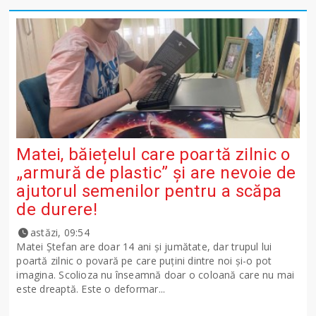
Matei, băiețelul care poartă zilnic o
„armură de plastic” și are nevoie de
ajutorul semenilor pentru a scăpa
de durere!
astăzi, 09:54
Matei Ștefan are doar 14 ani și jumătate, dar trupul lui
poartă zilnic o povară pe care puțini dintre noi și-o pot
imagina. Scolioza nu înseamnă doar o coloană care nu mai
este dreaptă. Este o deformar...