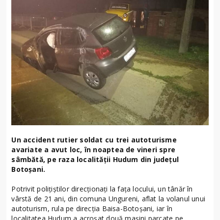
Un accident rutier soldat cu trei autoturisme
avariate a avut loc, în noaptea de vineri spre
sâmbătă, pe raza localității Hudum din județul
Botoșani.
Potrivit polițiștilor direcționați la fața locului, un tânăr în
vârstă de 21 ani, din comuna Ungureni, aflat la volanul unui
autoturism, rula pe direcția Baisa-Botoșani, iar în
localitatea Hudum a acroșat două mașini parcate pe