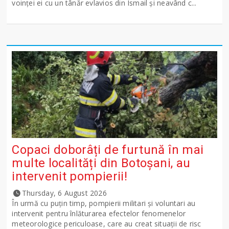
voinţei ei cu un tânăr evlavios din Ismail şi neavând c...
Copaci doborâți de furtună în mai
multe localități din Botoșani, au
intervenit pompierii!
Thursday, 6 August 2026
În urmă cu puțin timp, pompierii militari și voluntari au
intervenit pentru înlăturarea efectelor fenomenelor
meteorologice periculoase, care au creat situații de risc