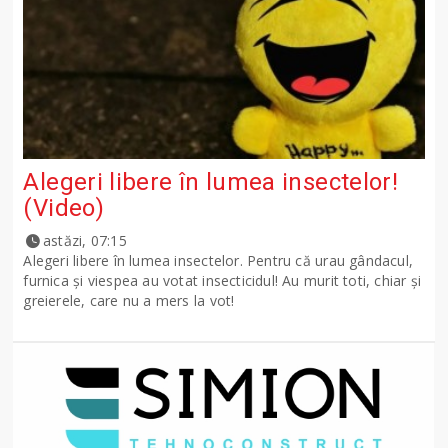
Alegeri libere în lumea insectelor!
(Video)
astăzi, 07:15
Alegeri libere în lumea insectelor. Pentru că urau gândacul,
furnica și viespea au votat insecticidul! Au murit toti, chiar și
greierele, care nu a mers la vot!