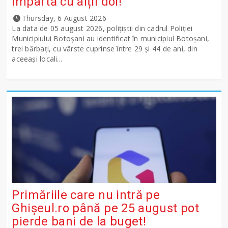
împartă cu alții doi!
Thursday, 6 August 2026
La data de 05 august 2026, polițiștii din cadrul Poliției
Municipiului Botoșani au identificat în municipiul Botoșani,
trei bărbați, cu vârste cuprinse între 29 și 44 de ani, din
aceeași locali...
Primăriile care nu intră pe
Ghişeul.ro până pe 25 august pot
pierde bani de la buget!