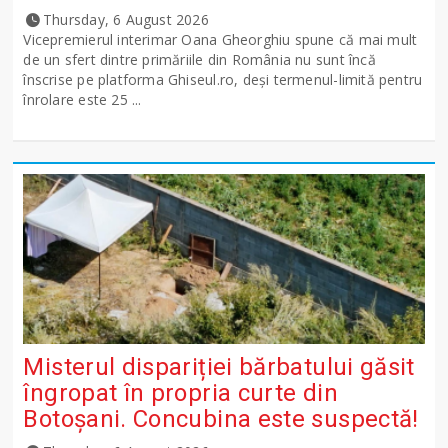
Thursday, 6 August 2026
Vicepremierul interimar Oana Gheorghiu spune că mai mult
de un sfert dintre primăriile din România nu sunt încă
înscrise pe platforma Ghiseul.ro, deși termenul-limită pentru
înrolare este 25 ...
Misterul dispariției bărbatului găsit
îngropat în propria curte din
Botoșani. Concubina este suspectă!