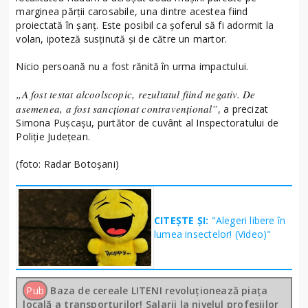
marginea părții carosabile, una dintre acestea fiind
proiectată în șanț. Este posibil ca șoferul să fi adormit la
volan, ipoteză susținută și de către un martor.
Nicio persoană nu a fost rănită în urma impactului.
„A fost testat alcoolscopic, rezultatul fiind negativ. De
asemenea, a fost sancționat contravențional”
, a precizat
Simona Pușcașu, purtător de cuvânt al Inspectoratului de
Poliție Județean.
(foto: Radar Botoșani)
CITEȘTE ȘI:
"Alegeri libere în
lumea insectelor! (Video)"
Pub
Baza de cereale LITENI revoluționează piața
locală a transporturilor! Salarii la nivelul profesiilor