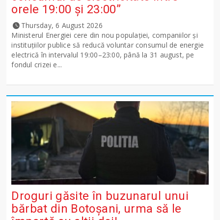
orele 19:00 și 23:00”
Thursday, 6 August 2026
Ministerul Energiei cere din nou populației, companiilor și
instituțiilor publice să reducă voluntar consumul de energie
electrică în intervalul 19:00–23:00, până la 31 august, pe
fondul crizei e...
Droguri găsite în buzunarul unui
bărbat din Botoșani, urma să le