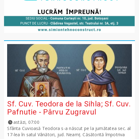
Sf. Cuv. Teodora de la Sihla; Sf. Cuv.
Pafnutie - Pârvu Zugravul
astăzi, 07:00
Sfânta Cuvioasă Teodora s-a născut pe la jumătatea sec. al
17-lea în satul Vânători, jud. Neamţ. Căsătorită împotriva