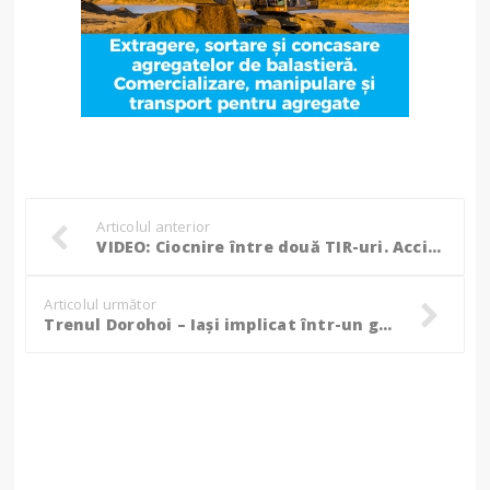
Articolul anterior
VIDEO: Ciocnire între două TIR-uri. Accidentul ar fi fost regizat prin stație
Articolul următor
Trenul Dorohoi – Iași implicat într-un grav accident feroviar (Video)