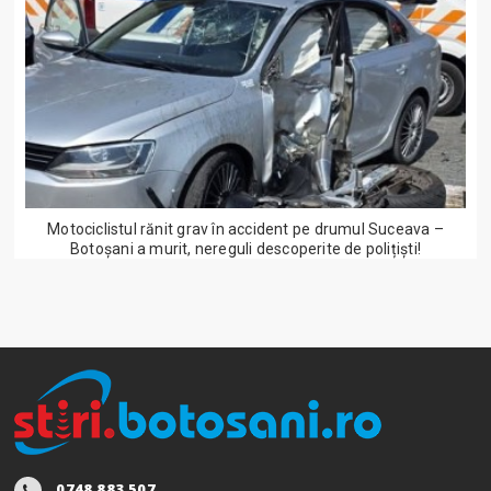
Motociclistul rănit grav în accident pe drumul Suceava –
Botoșani a murit, nereguli descoperite de polițiști!
0748.883.507