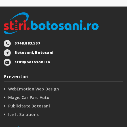
0748.883.507
Botosani, Botosani
stiri@botosani.ro
Prezentari
WebEmotion Web Design
Magic Car Parc Auto
Publicitate Botosani
Ice It Solutions