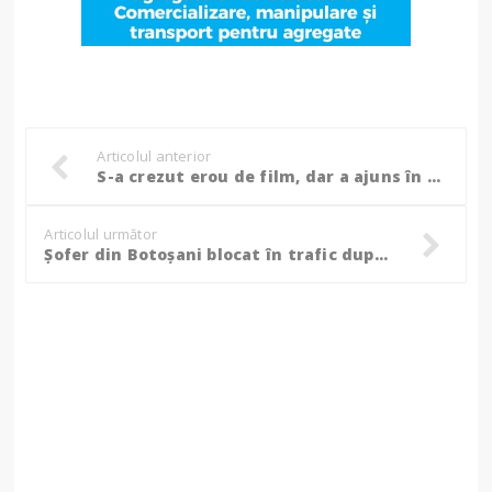
Articolul anterior
S-a crezut erou de film, dar a ajuns în arestul Poliției Botoșani
Articolul următor
Șofer din Botoșani blocat în trafic după ce a alimentat la o benzinărie fără să plătească, ce motiv a avut în fața oamenilor legii