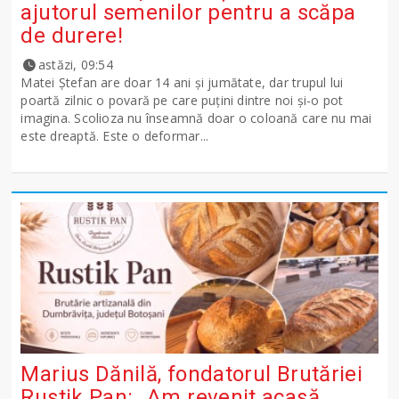
ajutorul semenilor pentru a scăpa
de durere!
astăzi, 09:54
Matei Ștefan are doar 14 ani și jumătate, dar trupul lui
poartă zilnic o povară pe care puțini dintre noi și-o pot
imagina. Scolioza nu înseamnă doar o coloană care nu mai
este dreaptă. Este o deformar...
Marius Dănilă, fondatorul Brutăriei
Rustik Pan: „Am revenit acasă