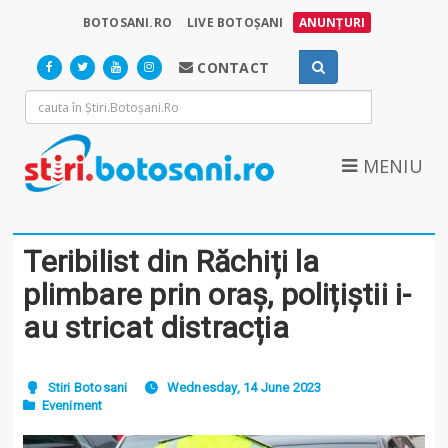
BOTOSANI.RO
LIVE BOTOȘANI
ANUNȚURI
CONTACT
MENIU
Teribilist din Răchiți la
plimbare prin oraș, polițiștii i-
au stricat distracția
Stiri Botosani
Wednesday, 14 June 2023
Eveniment