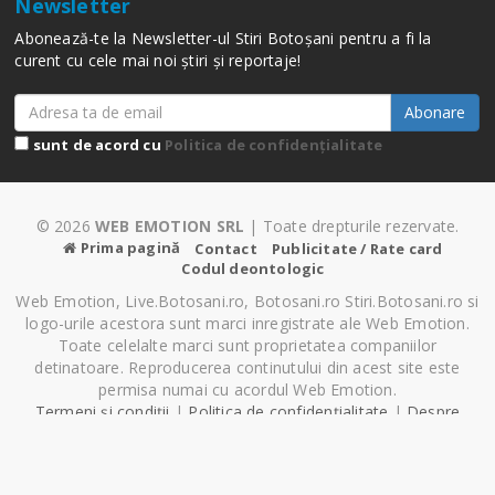
Newsletter
Abonează-te la Newsletter-ul Stiri Botoșani pentru a fi la
curent cu cele mai noi știri și reportaje!
Abonare
sunt de acord cu
Politica de confidențialitate
© 2026
WEB EMOTION SRL
| Toate drepturile rezervate.
Prima pagină
Contact
Publicitate / Rate card
Codul deontologic
Web Emotion, Live.Botosani.ro, Botosani.ro Stiri.Botosani.ro si
logo-urile acestora sunt marci inregistrate ale Web Emotion.
Toate celelalte marci sunt proprietatea companiilor
detinatoare. Reproducerea continutului din acest site este
permisa numai cu acordul Web Emotion.
Termeni și condiții
|
Politica de confidențialitate
|
Despre
Cookie-uri
|
Setări cookie-uri
Pagină generată în 0.65 secunde