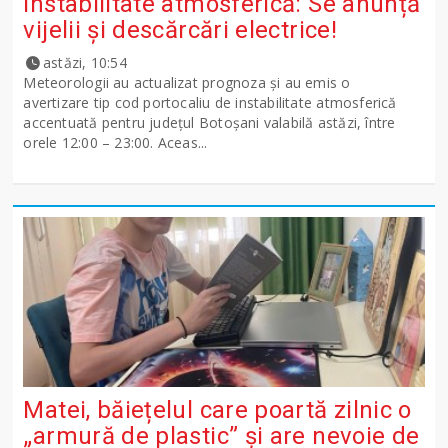
instabilitate atmosferică: Se anunță
vijelii și descărcări electrice!
astăzi, 10:54
Meteorologii au actualizat prognoza și au emis o
avertizare tip cod portocaliu de instabilitate atmosferică
accentuată pentru județul Botoșani valabilă astăzi, între
orele 12:00 – 23:00. Aceas...
Matei, băiețelul care poartă zilnic o
„armură de plastic” și are nevoie de