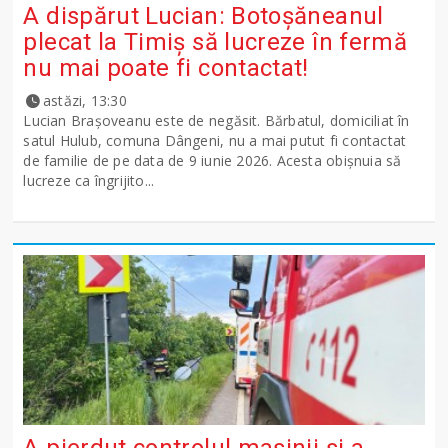
A dispărut Lucian: Botoșăneanul
plecat la Timiș să lucreze în fermă
nu mai poate fi contactat!
astăzi, 13:30
Lucian Brașoveanu este de negăsit. Bărbatul, domiciliat în
satul Hulub, comuna Dângeni, nu a mai putut fi contactat
de familie de pe data de 9 iunie 2026. Acesta obișnuia să
lucreze ca îngrijito...
A pierdut controlul mașinii și a