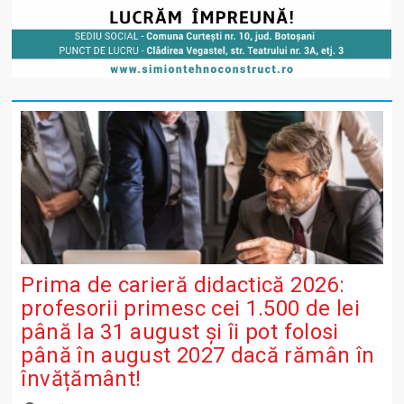
Prima de carieră didactică 2026:
profesorii primesc cei 1.500 de lei
până la 31 august și îi pot folosi
până în august 2027 dacă rămân în
învățământ!