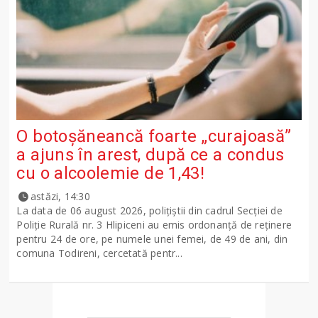
O botoșăneancă foarte „curajoasă”
a ajuns în arest, după ce a condus
cu o alcoolemie de 1,43!
astăzi, 14:30
La data de 06 august 2026, polițiștii din cadrul Secției de
Poliție Rurală nr. 3 Hlipiceni au emis ordonanță de reținere
pentru 24 de ore, pe numele unei femei, de 49 de ani, din
comuna Todireni, cercetată pentr...