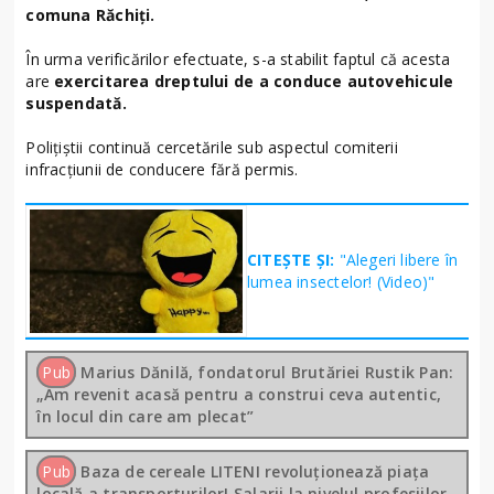
comuna Răchiți.
În urma verificărilor efectuate, s-a stabilit faptul că acesta
are
exercitarea dreptului de a conduce autovehicule
suspendată.
Polițiștii continuă cercetările sub aspectul comiterii
infracțiunii de conducere fără permis.
CITEȘTE ȘI:
"Alegeri libere în
lumea insectelor! (Video)"
Pub
Marius Dănilă, fondatorul Brutăriei Rustik Pan:
„Am revenit acasă pentru a construi ceva autentic,
în locul din care am plecat”
Pub
Baza de cereale LITENI revoluționează piața
locală a transporturilor! Salarii la nivelul profesiilor