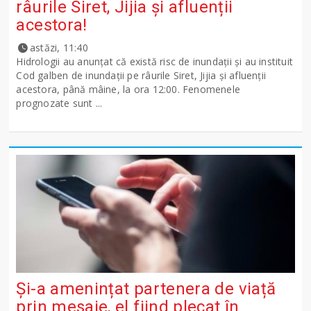
râurile Siret, Jijia și afluenții
acestora!
astăzi, 11:40
Hidrologii au anunțat că există risc de inundații și au instituit
Cod galben de inundații pe râurile Siret, Jijia și afluenții
acestora, până mâine, la ora 12:00. Fenomenele
prognozate sunt ...
Și-a amenințat partenera de viață
prin mesaje, el fiind plecat în