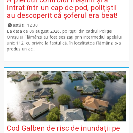
intrat într-un cap de pod, polițiștii
au descoperit că șoferul era beat!
astăzi, 12:30
La data de 06 august 2026, polițiștii din cadrul Poliției
Orașului Flămânzi au fost sesizați prin intermediul apelului
unic 112, cu privire la faptul că, în localitatea Flămânzi s-a
produs un ac...
Cod Galben de risc de inundații pe