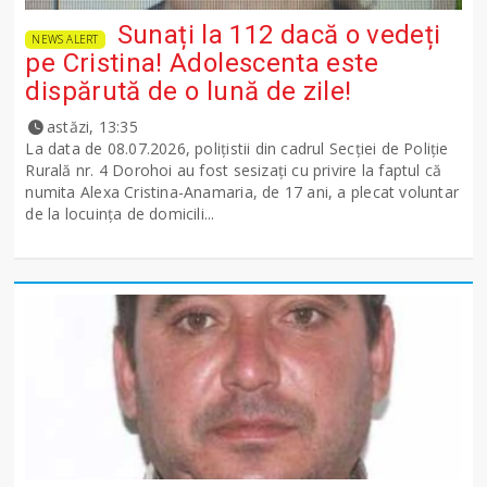
Sunați la 112 dacă o vedeți
NEWS ALERT
pe Cristina! Adolescenta este
dispărută de o lună de zile!
astăzi, 13:35
La data de 08.07.2026, polițistii din cadrul Secției de Poliție
Rurală nr. 4 Dorohoi au fost sesizați cu privire la faptul că
numita Alexa Cristina-Anamaria, de 17 ani, a plecat voluntar
de la locuința de domicili...