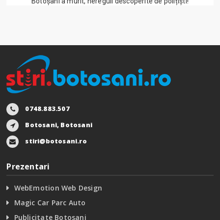
Botoșani a murit, nereguli descoperite de polițiști!
0748.883.507
Botosani, Botosani
stiri@botosani.ro
Prezentari
WebEmotion Web Design
Magic Car Parc Auto
Publicitate Botosani