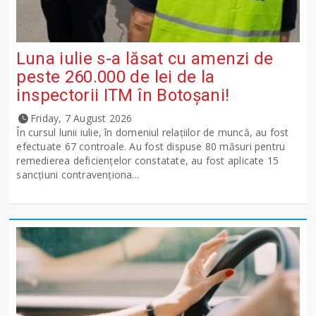
Luna iulie s-a lăsat cu amenzi de
peste 260.000 de lei de la
inspectorii ITM în Botoșani!
Friday, 7 August 2026
În cursul lunii iulie, în domeniul relațiilor de muncă, au fost
efectuate 67 controale. Au fost dispuse 80 măsuri pentru
remedierea deficiențelor constatate, au fost aplicate 15
sancţiuni contravenționa...