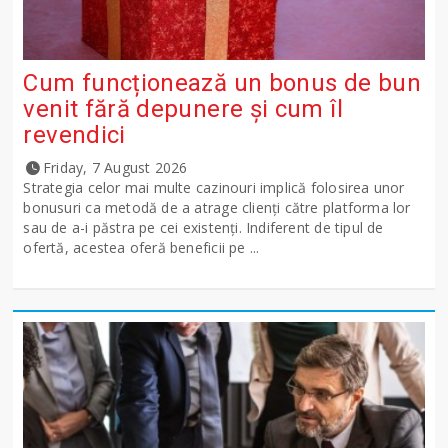
Cum funcționează un bonus de bun
venit fără depunere și cum îl
revendici
Friday, 7 August 2026
Strategia celor mai multe cazinouri implică folosirea unor
bonusuri ca metodă de a atrage clienți către platforma lor
sau de a-i păstra pe cei existenți. Indiferent de tipul de
ofertă, acestea oferă beneficii pe ...