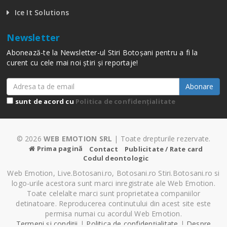
Ice It Solutions
Newsletter
Abonează-te la Newsletter-ul Stiri Botoșani pentru a fi la
curent cu cele mai noi știri și reportaje!
Abonare
sunt de acord cu
Politica de confidențialitate
© 2026
WEB EMOTION SRL
| Toate drepturile rezervate.
Prima pagină
Contact
Publicitate / Rate card
Codul deontologic
Web Emotion, Live.Botosani.ro, Botosani.ro Stiri.Botosani.ro si
logo-urile acestora sunt marci inregistrate ale Web Emotion.
Toate celelalte marci sunt proprietatea companiilor
detinatoare. Reproducerea continutului din acest site este
permisa numai cu acordul Web Emotion.
Termeni și condiții
|
Politica de confidențialitate
|
Despre