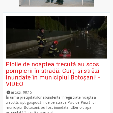
Ploile de noaptea trecută au scos
pompierii în stradă: Curți și străzi
inundate în municipiul Botoșani! -
VIDEO
astăzi, 08:15
În urma precipitațiilor abundente înregistrate noaptea
trecută, opt gospodării de pe strada Pod de Piatră, din
municipiul Botoșani, au fost inundate. Ulterior, apa
acumulată în curțile oamenil...