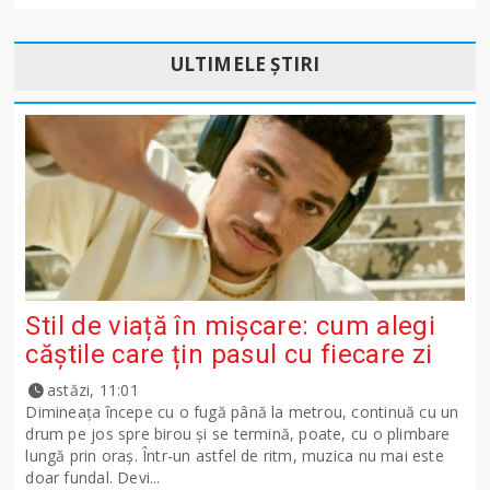
ULTIMELE ȘTIRI
Stil de viață în mișcare: cum alegi
căștile care țin pasul cu fiecare zi
astăzi, 11:01
Dimineața începe cu o fugă până la metrou, continuă cu un
drum pe jos spre birou și se termină, poate, cu o plimbare
lungă prin oraș. Într-un astfel de ritm, muzica nu mai este
doar fundal. Devi...