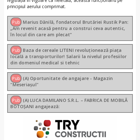
legislaţia în vigoare ca neletală, aceasta funcţionând pe
principiul aerului comprimat.
Pub
Marius Dănilă, fondatorul Brutăriei Rustik Pan:
„Am revenit acasă pentru a construi ceva autentic,
în locul din care am plecat”
Pub
Baza de cereale LITENI revoluționează piața
locală a transporturilor! Salarii la nivelul profesiilor
din domeniul medical si tehnic
Pub
(A) Oportunitate de angajare - Magazin
"Meseriașul"
Pub
(A) LUCA DAMILANO S.R.L. – FABRICA DE MOBILĂ
BOTOȘANI angajează: