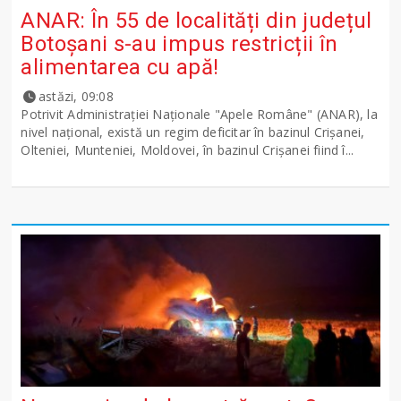
ANAR: În 55 de localități din județul
Botoșani s-au impus restricții în
alimentarea cu apă!
astăzi, 09:08
Potrivit Administraţiei Naţionale "Apele Române" (ANAR), la
nivel naţional, există un regim deficitar în bazinul Crişanei,
Olteniei, Munteniei, Moldovei, în bazinul Crişanei fiind î...