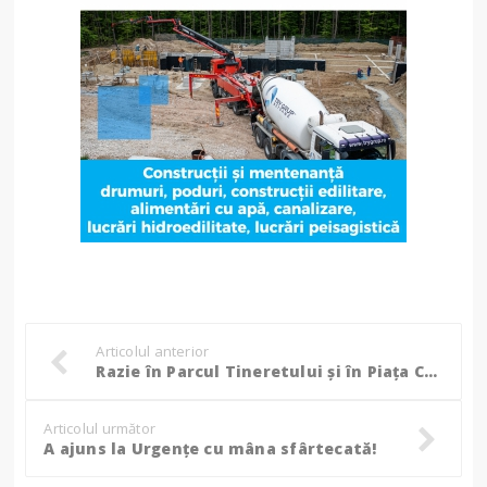
Articolul anterior
Razie în Parcul Tineretului și în Piața Centrală din municipiul Botoșani. Un bărbat, prins în flagrant în timp ce fura un portofel cu 5000 de lei în el!
Articolul următor
A ajuns la Urgențe cu mâna sfârtecată!