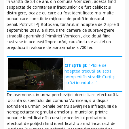
în vârstă de 24 de ani, din comuna Vorniceni, acesta fiind
suspectat de comiterea infracțiunilor de furt calificat și
distrugere, ocazie cu care au fost identificate mai multe
bunuri care constituie mijloace de probă în dosarul
penal. Potrivit IPJ Botoșani, tânărul, în noaptea de 2 spre 3
septembrie 2018, a distrus trei camere de supraveghere
stradală aparținând Primăriei Vorniceni, alte două fiind
sustrase în aceleași împrejurări, cauzându-se astfel un
prejudiciu în valoare de aproximativ 7.700 lei.
CITEȘTE ȘI:
"Ploile de
noaptea trecută au scos
pompierii în stradă: Curți și
străzi inundate..."
De asemenea, în urma percheziţiei domiciliare efectuată la
locuinţa suspectului din comuna Vorniceni, s-a dispus
extinderea urmării penale pentru săvârşirea infracţiunii de
nerespectarea regimului armelor şi muniţiilor, printre
bunurile identificate în cursul procedeului probatoriu
efectuat de poliţişti fiind identificată o armă încadrată de