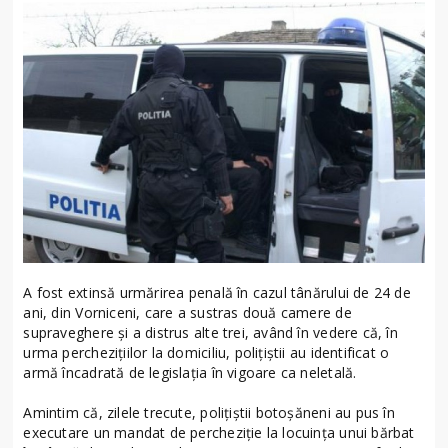
A fost extinsă urmărirea penală în cazul tânărului de 24 de
ani, din Vorniceni, care a sustras două camere de
supraveghere și a distrus alte trei, având în vedere că, în
urma perchezițiilor la domiciliu, polițiștii au identificat o
armă încadrată de legislaţia în vigoare ca neletală.
Amintim că, zilele trecute, poliţiştii botoşăneni au pus în
executare un mandat de percheziţie la locuinţa unui bărbat