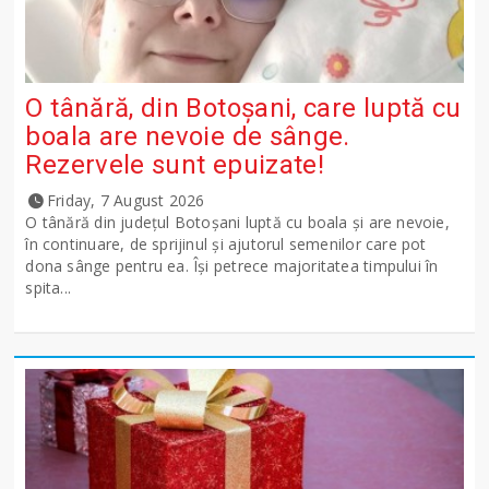
O tânără, din Botoșani, care luptă cu
boala are nevoie de sânge.
Rezervele sunt epuizate!
Friday, 7 August 2026
O tânără din județul Botoșani luptă cu boala și are nevoie,
în continuare, de sprijinul și ajutorul semenilor care pot
dona sânge pentru ea. Își petrece majoritatea timpului în
spita...