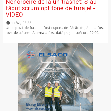
Nenorocire de la un trăsnet: S-au
făcut scrum opt tone de furaje! -
VIDEO
astăzi, 08:23
Un depozit de furaje a fost cuprins de flăcări după ce a fost
lovit de trăsnet. Alarma a fost dată puțin după ora 22:00.