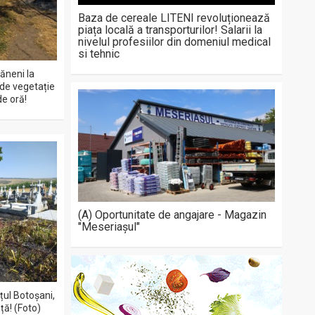
Baza de cereale LITENI revoluționează
piața locală a transporturilor! Salarii la
nivelul profesiilor din domeniul medical
si tehnic
șăneni la
 de vegetație
de oră!
(A) Oportunitate de angajare - Magazin
"Meseriașul"
ețul Botoșani,
ță! (Foto)