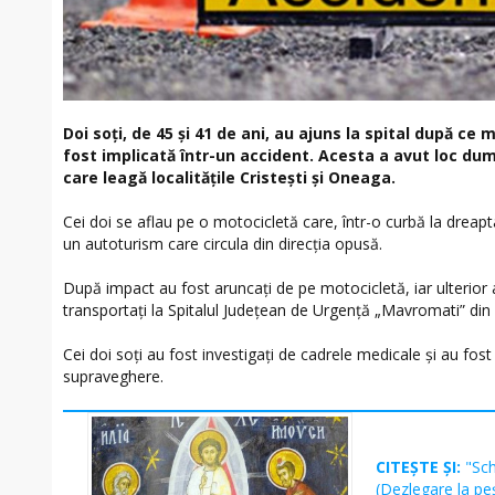
Doi soţi, de 45 şi 41 de ani, au ajuns la spital după ce
fost implicată într-un accident. Acesta a avut loc du
care leagă localitățile Cristești și Oneaga.
Cei doi se aflau pe o motocicletă care, într-o curbă la dreapta
un autoturism care circula din direcția opusă.
După impact au fost aruncați de pe motocicletă, iar ulterior 
transportați la Spitalul Județean de Urgență „Mavromati” din
Cei doi soţi au fost investigaţi de cadrele medicale şi au fost 
supraveghere.
CITEȘTE ȘI:
"Sc
(Dezlegare la pe