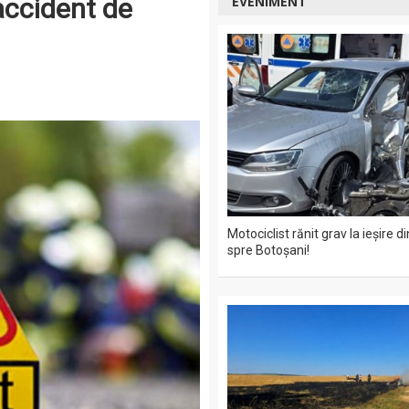
 accident de
EVENIMENT
Motociclist rănit grav la ieșire 
spre Botoșani!