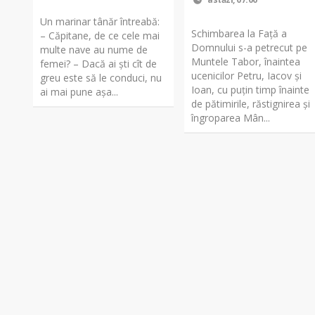
Un marinar tânăr întreabă:
Schimbarea la Față a
– Căpitane, de ce cele mai
Domnului s-a petrecut pe
multe nave au nume de
Muntele Tabor, înaintea
femei? – Dacă ai şti cît de
ucenicilor Petru, Iacov și
greu este să le conduci, nu
Ioan, cu puțin timp înainte
ai mai pune așa...
de pătimirile, răstignirea și
îngroparea Mân...