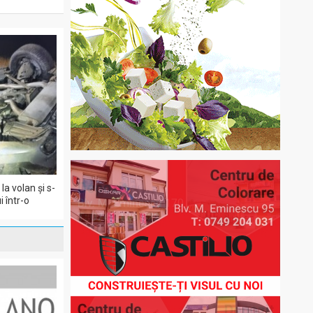
la volan și s-
i într-o