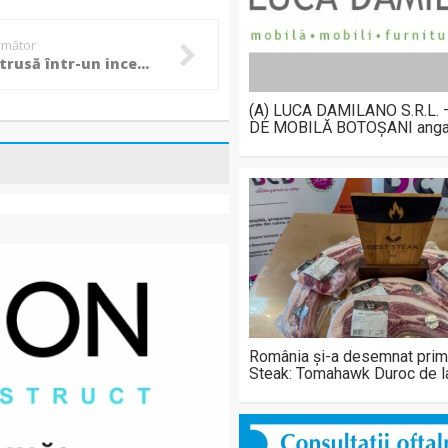
următor
Casă distrusă într-un incendiu provocat de proprietar
(A) LUCA DAMILANO S.R.L.
DE MOBILĂ BOTOȘANI anga
România și-a desemnat prim
Steak: Tomahawk Duroc de 