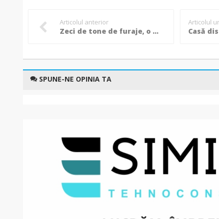
Articolul anterior
Articolul 
Zeci de tone de furaje, o magazie și mai multe bunuri au ars în incendiul de la Bătrânești
SPUNE-NE OPINIA TA