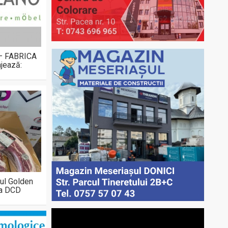
 – FABRICA
jează:
ul Golden
la DCD