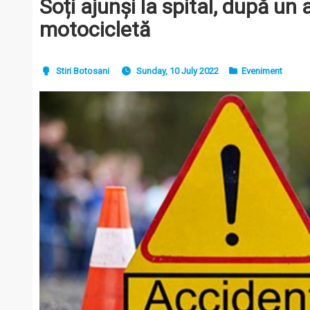
Soți ajunși la spital, după un
motocicletă
Stiri Botosani
Sunday, 10 July 2022
Eveniment