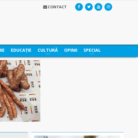
CONTACT
IE
EDUCAȚIE
CULTURĂ
OPINII
SPECIAL