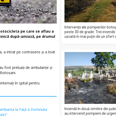
Intervenții ale pompierilor boto
 motocicleta pe care se aflau a
peste 30 de grade: Trei incendii
minică după-amiază, pe drumul
uscată în mai puțin de un sfert 
, a intrat pe contrasens și a lovit
au fost preluați de ambulanțe și
 Botoșani.
internaţi în spital pentru
Incendii în două cimitire din jud
himbarea la Față a Domnului
au intervenit pompierii de urgen
şte)"