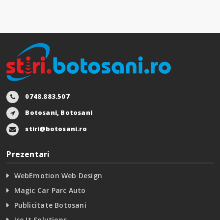
0748.883.507
Botosani, Botosani
stiri@botosani.ro
Prezentari
WebEmotion Web Design
Magic Car Parc Auto
Publicitate Botosani
Ice It Solutions