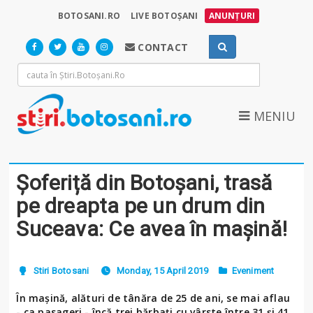
BOTOSANI.RO
LIVE BOTOȘANI
ANUNȚURI
CONTACT
MENIU
Șoferiță din Botoșani, trasă
pe dreapta pe un drum din
Suceava: Ce avea în mașină!
Stiri Botosani
Monday, 15 April 2019
Eveniment
În mașină, alături de tânăra de 25 de ani, se mai aflau
- ca pasageri - încă trei bărbați cu vârste între 31 și 41