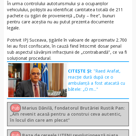
În urma controlului autoturismului și a ocupanților
vehiculului, polițiștii au identificat cantitatea totală de 211
pachete cu țigări de proveniență „Duty – free”, bunuri
pentru care aceștia nu au putut prezenta documente
legale.
Potrivit IPJ Suceava, țigările în valoare de aproximativ 2.700
lei au fost confiscate, în cauză fiind întocmit dosar penal
sub aspectul săvârșirii infracțiunii de „contrabandă”, ce va fi
soluționat procedural.
CITEȘTE ȘI:
"Raed Arafat,
reacție dură după ce o
ambulanță a fost atacată cu
bâtele: „O m..."
Pub
Marius Dănilă, fondatorul Brutăriei Rustik Pan:
„Am revenit acasă pentru a construi ceva autentic,
în locul din care am plecat”
Pub
Baza de cereale LITENI revoluționează piața