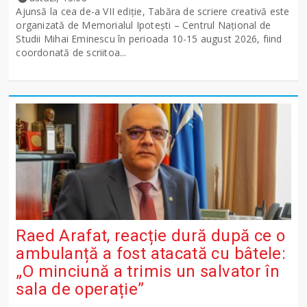
Ajunsă la cea de-a VII ediție, Tabăra de scriere creativă este
organizată de Memorialul Ipotești – Centrul Național de
Studii Mihai Eminescu în perioada 10-15 august 2026, fiind
coordonată de scriitoa...
Raed Arafat, reacție dură după ce o
ambulanță a fost atacată cu bâtele:
„O minciună a trimis un salvator în
sala de operație”