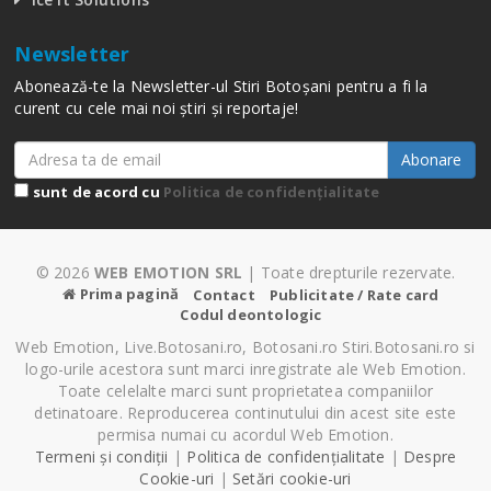
Newsletter
Abonează-te la Newsletter-ul Stiri Botoșani pentru a fi la
curent cu cele mai noi știri și reportaje!
Abonare
sunt de acord cu
Politica de confidențialitate
© 2026
WEB EMOTION SRL
| Toate drepturile rezervate.
Prima pagină
Contact
Publicitate / Rate card
Codul deontologic
Web Emotion, Live.Botosani.ro, Botosani.ro Stiri.Botosani.ro si
logo-urile acestora sunt marci inregistrate ale Web Emotion.
Toate celelalte marci sunt proprietatea companiilor
detinatoare. Reproducerea continutului din acest site este
permisa numai cu acordul Web Emotion.
Termeni și condiții
|
Politica de confidențialitate
|
Despre
Cookie-uri
|
Setări cookie-uri