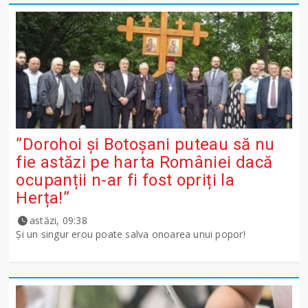
”Dorohoi și Botoșani puteau să nu
fie astăzi pe harta României dacă
ocupanții n-ar fi fost opriți la
Herța!”
astăzi, 09:38
Și un singur erou poate salva onoarea unui popor!