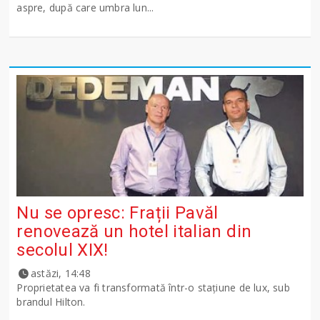
aspre, după care umbra lun...
Nu se opresc: Frații Pavăl
renovează un hotel italian din
secolul XIX!
astăzi, 14:48
Proprietatea va fi transformată într-o stațiune de lux, sub
brandul Hilton.