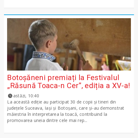
Botoșăneni premiați la Festivalul
„Răsună Toaca-n Cer”, ediția a XV-a!
astăzi, 10:40
La această ediție au participat 30 de copii și tineri din
județele Suceava, Iași și Botoșani, care și-au demonstrat
măiestria în interpretarea la toacă, contribuind la
promovarea uneia dintre cele mai rep...