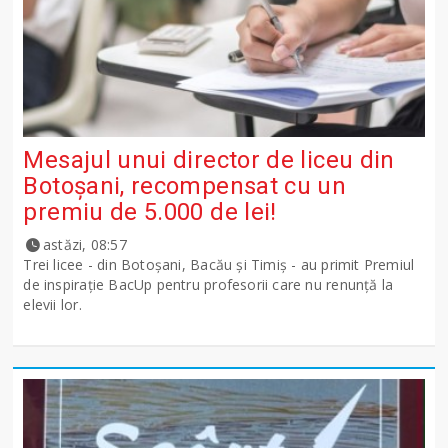
Mesajul unui director de liceu din
Botoșani, recompensat cu un
premiu de 5.000 de lei!
astăzi, 08:57
Trei licee - din Botoșani, Bacău și Timiș - au primit Premiul
de inspirație BacUp pentru profesorii care nu renunță la
elevii lor.