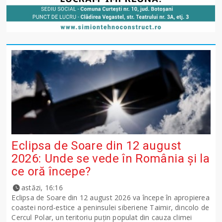
Eclipsa de Soare din 12 august
2026: Unde se vede în România și la
ce oră începe?
astăzi, 16:16
Eclipsa de Soare din 12 august 2026 va începe în apropierea
coastei nord-estice a peninsulei siberiene Taimir, dincolo de
Cercul Polar, un teritoriu puțin populat din cauza climei