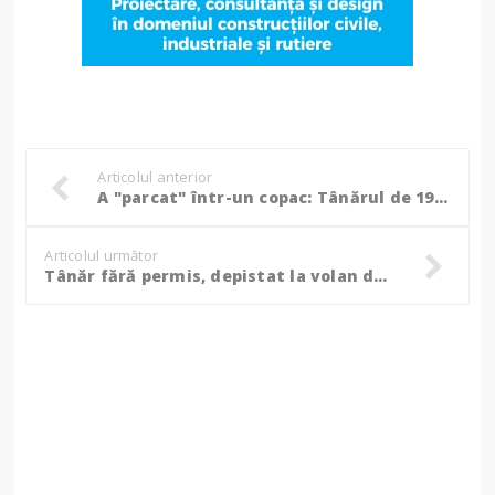
Articolul anterior
A "parcat" într-un copac: Tânărul de 19 ani a urcat la volan după ce a băut!
Articolul următor
Tânăr fără permis, depistat la volan de către poliţiştii de frontieră!