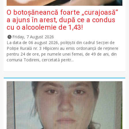
O botoșăneancă foarte „curajoasă”
a ajuns în arest, după ce a condus
cu o alcoolemie de 1,43!
Friday, 7 August 2026
La data de 06 august 2026, polițiștii din cadrul Secției de
Poliție Rurală nr. 3 Hlipiceni au emis ordonanță de reținere
pentru 24 de ore, pe numele unei femei, de 49 de ani, din
comuna Todireni, cercetată pentr...