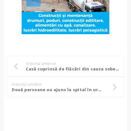
Articolul anterior
Casă cuprinsă de flăcări din cauza sobei; pompierii au intervenit mai bine de două ore
Articolul următor
Două persoane au ajuns la spital în urma unui carambol între Săveni și Ungureni (fotogalerie)