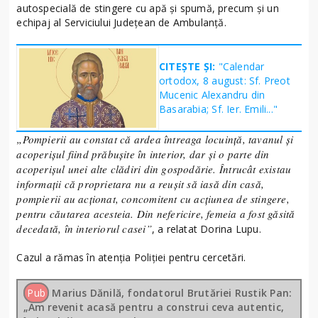
autospecială de stingere cu apă și spumă, precum și un
echipaj al Serviciului Județean de Ambulanță.
CITEȘTE ȘI:
"Calendar
ortodox, 8 august: Sf. Preot
Mucenic Alexandru din
Basarabia; Sf. Ier. Emili..."
„Pompierii au constat că ardea întreaga locuință, tavanul și
acoperișul fiind prăbușite în interior, dar și o parte din
acoperișul unei alte clădiri din gospodărie. Întrucât existau
informații că proprietara nu a reușit să iasă din casă,
pompierii au acționat, concomitent cu acțiunea de stingere,
pentru căutarea acesteia. Din nefericire, femeia a fost găsită
decedată, în interiorul casei”
, a relatat Dorina Lupu.
Cazul a rămas în atenția Poliției pentru cercetări.
Pub
Marius Dănilă, fondatorul Brutăriei Rustik Pan:
„Am revenit acasă pentru a construi ceva autentic,