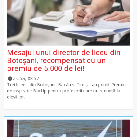
Mesajul unui director de liceu din
Botoșani, recompensat cu un
premiu de 5.000 de lei!
astăzi, 08:57
Trei licee - din Botoșani, Bacău și Timiș - au primit Premiul
de inspirație BacUp pentru profesorii care nu renunță la
elevii lor.