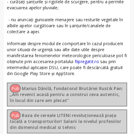
- curățați șanțurile și rigolele de scurgere, pentru a permite
evacuarea apelor pluviale;
- nu aruncați gunoaiele menajere sau resturile vegetale în
albiile apelor curgătoare sau în șanțurile/canalele de
colectare a apei.
Informații despre modul de comportare în cazul producerii
unor situații de urgență sau alte date utile despre
manifestarea fenomenelor meteorologice periculoase pot fi
obținute prin accesarea portalului
fiipregatit.ro
sau prin
intermediul aplicației DSU, care poate fi descărcată gratuit
din Google Play Store și AppStore.
Pub
Marius Dănilă, fondatorul Brutăriei Rustik Pan:
„Am revenit acasă pentru a construi ceva autentic,
în locul din care am plecat”
Pub
Baza de cereale LITENI revoluționează piața
locală a transporturilor! Salarii la nivelul profesiilor
din domeniul medical si tehnic