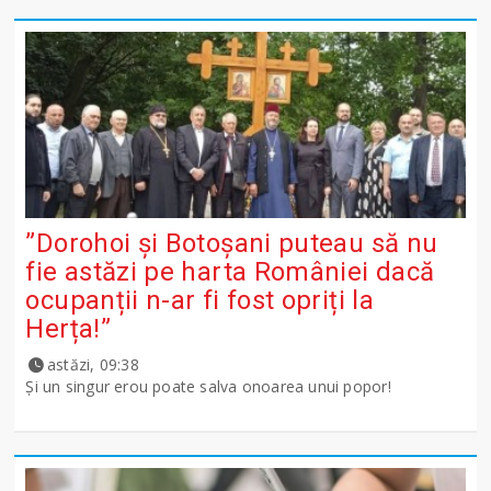
”Dorohoi și Botoșani puteau să nu
fie astăzi pe harta României dacă
ocupanții n-ar fi fost opriți la
Herța!”
astăzi, 09:38
Și un singur erou poate salva onoarea unui popor!