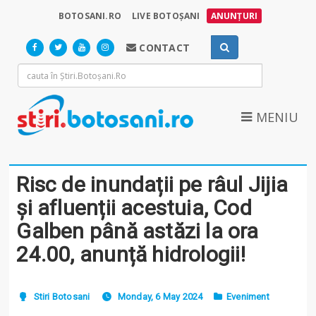
BOTOSANI.RO
LIVE BOTOȘANI
ANUNȚURI
CONTACT
MENIU
Risc de inundații pe râul Jijia
și afluenții acestuia, Cod
Galben până astăzi la ora
24.00, anunță hidrologii!
Stiri Botosani
Monday, 6 May 2024
Eveniment