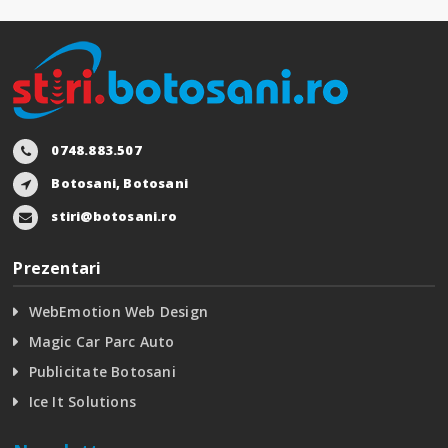
0748.883.507
Botosani, Botosani
stiri@botosani.ro
Prezentari
WebEmotion Web Design
Magic Car Parc Auto
Publicitate Botosani
Ice It Solutions