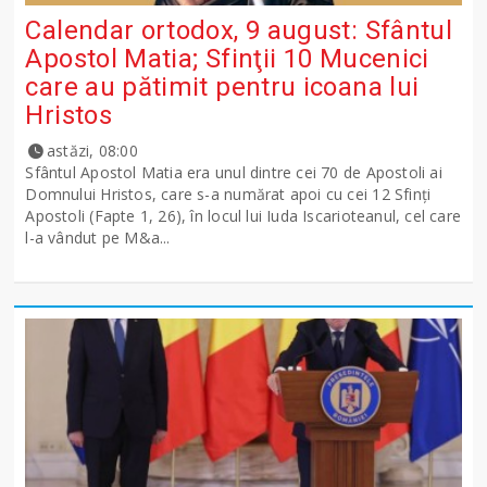
Calendar ortodox, 9 august: Sfântul
Apostol Matia; Sfinţii 10 Mucenici
care au pătimit pentru icoana lui
Hristos
astăzi, 08:00
Sfântul Apostol Matia era unul dintre cei 70 de Apostoli ai
Domnului Hristos, care s-a numărat apoi cu cei 12 Sfinţi
Apostoli (Fapte 1, 26), în locul lui Iuda Iscarioteanul, cel care
l-a vândut pe M&a...