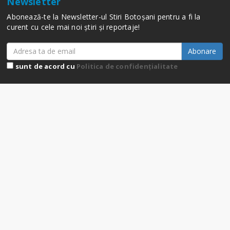
Newsletter
Abonează-te la Newsletter-ul Stiri Botoșani pentru a fi la
curent cu cele mai noi știri și reportaje!
Abonare
sunt de acord cu
Politica de confidențialitate
© 2026
WEB EMOTION SRL
| Toate drepturile rezervate.
Prima pagină
Contact
Publicitate / Rate card
Codul deontologic
Web Emotion, Live.Botosani.ro, Botosani.ro Stiri.Botosani.ro si
logo-urile acestora sunt marci inregistrate ale Web Emotion.
Toate celelalte marci sunt proprietatea companiilor
detinatoare. Reproducerea continutului din acest site este
permisa numai cu acordul Web Emotion.
Termeni și condiții
|
Politica de confidențialitate
|
Despre
Cookie-uri
|
Setări cookie-uri
Pagină generată în 46.22 secunde