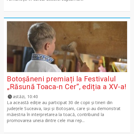
Botoșăneni premiați la Festivalul
„Răsună Toaca-n Cer”, ediția a XV-a!
astăzi, 10:40
La această ediție au participat 30 de copii și tineri din
județele Suceava, Iași și Botoșani, care și-au demonstrat
măiestria în interpretarea la toacă, contribuind la
promovarea uneia dintre cele mai rep...