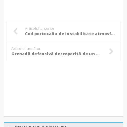
Articolul anterior
Cod portocaliu de instabilitate atmosferică pentru localitățile Flămânzi, Vorona, Frumușica, Tudora, Cristești, Copălău și Prăjeni!
Articolul următor
Grenadă defensivă descoperită de un bărbat într-o pădure din județ! (Foto)