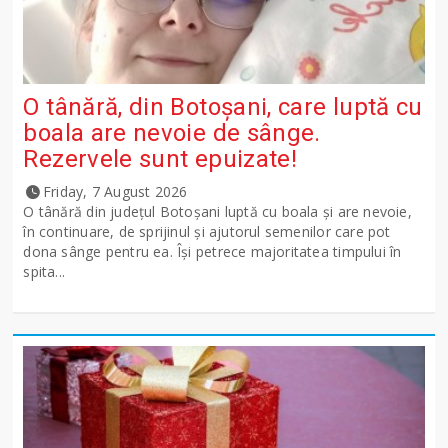
O tânără, din Botoșani, care luptă cu
boala are nevoie de sânge.
Rezervele sunt epuizate!
Friday, 7 August 2026
O tânără din județul Botoșani luptă cu boala și are nevoie,
în continuare, de sprijinul și ajutorul semenilor care pot
dona sânge pentru ea. Își petrece majoritatea timpului în
spita...