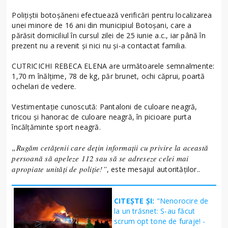
Polițiștii botoșăneni efectuează verificări pentru localizarea
unei minore de 16 ani din municipiul Botoșani, care a
părăsit domiciliul în cursul zilei de 25 iunie a.c., iar până în
prezent nu a revenit și nici nu și-a contactat familia.
CUTRICICHI REBECA ELENA are următoarele semnalmente:
1,70 m înălțime, 78 de kg, păr brunet, ochi căprui, poartă
ochelari de vedere.
Vestimentație cunoscută: Pantaloni de culoare neagră,
tricou și hanorac de culoare neagră, în picioare purta
încălțăminte sport neagră.
„Rugăm cetățenii care dețin informații cu privire la această
persoană să apeleze 112 sau să se adreseze celei mai
apropiate unități de poliție!”
, este mesajul autorităților..
CITEȘTE ȘI:
"Nenorocire de
la un trăsnet: S-au făcut
scrum opt tone de furaje! -