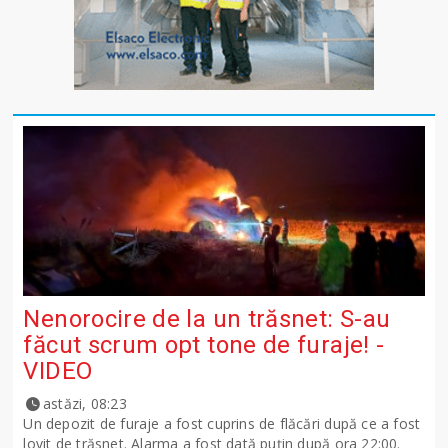
Nenorocire de la un trăsnet: S-au
făcut scrum opt tone de furaje! -
VIDEO
astăzi, 08:23
Un depozit de furaje a fost cuprins de flăcări după ce a fost
lovit de trăsnet. Alarma a fost dată puțin după ora 22:00.