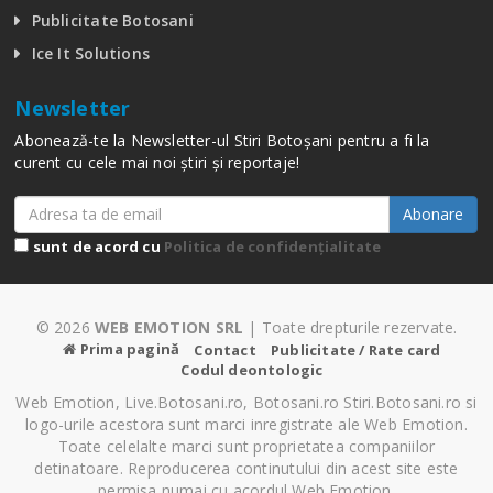
Publicitate Botosani
Ice It Solutions
Newsletter
Abonează-te la Newsletter-ul Stiri Botoșani pentru a fi la
curent cu cele mai noi știri și reportaje!
Abonare
sunt de acord cu
Politica de confidențialitate
© 2026
WEB EMOTION SRL
| Toate drepturile rezervate.
Prima pagină
Contact
Publicitate / Rate card
Codul deontologic
Web Emotion, Live.Botosani.ro, Botosani.ro Stiri.Botosani.ro si
logo-urile acestora sunt marci inregistrate ale Web Emotion.
Toate celelalte marci sunt proprietatea companiilor
detinatoare. Reproducerea continutului din acest site este
permisa numai cu acordul Web Emotion.