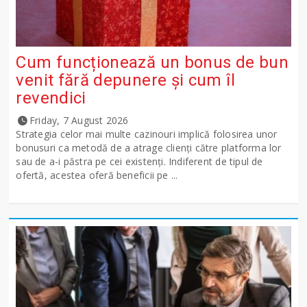
Cum funcționează un bonus de bun
venit fără depunere și cum îl
revendici
Friday, 7 August 2026
Strategia celor mai multe cazinouri implică folosirea unor
bonusuri ca metodă de a atrage clienți către platforma lor
sau de a-i păstra pe cei existenți. Indiferent de tipul de
ofertă, acestea oferă beneficii pe ...