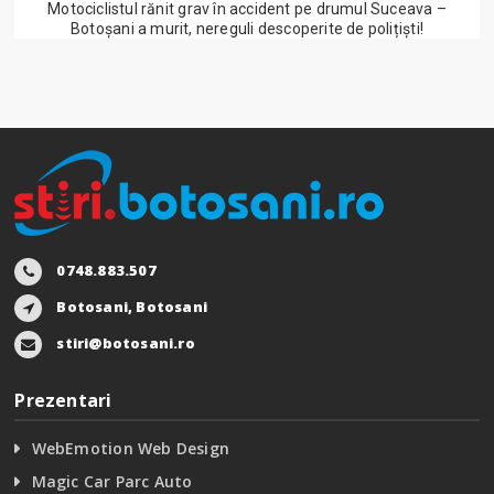
Motociclistul rănit grav în accident pe drumul Suceava –
Botoșani a murit, nereguli descoperite de polițiști!
0748.883.507
Botosani, Botosani
stiri@botosani.ro
Prezentari
WebEmotion Web Design
Magic Car Parc Auto