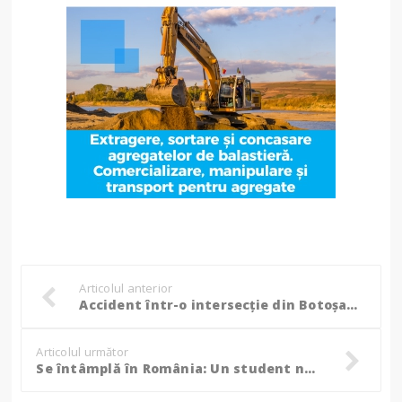
Articolul anterior
Accident într-o intersecție din Botoșani, o mașină a ajuns cu roțile în sus! (Foto)
Articolul următor
Se întâmplă în România: Un student nemulțumit de nota primită la examen i-a dat foc profesorului!