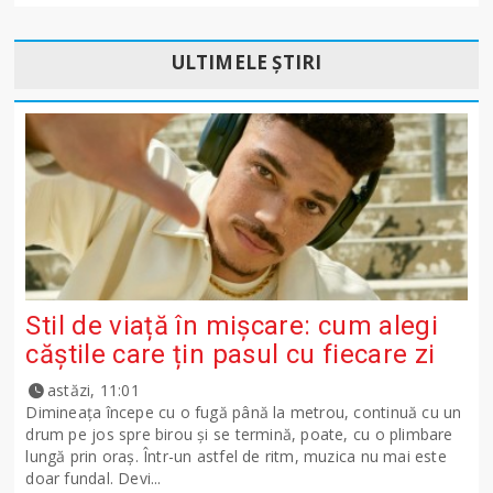
ULTIMELE ȘTIRI
Stil de viață în mișcare: cum alegi
căștile care țin pasul cu fiecare zi
astăzi, 11:01
Dimineața începe cu o fugă până la metrou, continuă cu un
drum pe jos spre birou și se termină, poate, cu o plimbare
lungă prin oraș. Într-un astfel de ritm, muzica nu mai este
doar fundal. Devi...