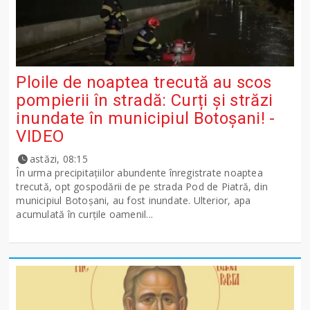
Ploile de noaptea trecută au scos
pompierii în stradă: Curți și străzi
inundate în municipiul Botoșani! -
VIDEO
astăzi, 08:15
În urma precipitațiilor abundente înregistrate noaptea
trecută, opt gospodării de pe strada Pod de Piatră, din
municipiul Botoșani, au fost inundate. Ulterior, apa
acumulată în curțile oamenil...