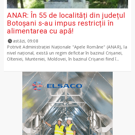
ANAR: În 55 de localități din județul
Botoșani s-au impus restricții în
alimentarea cu apă!
astăzi, 09:08
Potrivit Administraţiei Naţionale "Apele Române" (ANAR), la
nivel naţional, există un regim deficitar în bazinul Crişanei,
Olteniei, Munteniei, Moldovei, în bazinul Crişanei fiind î...