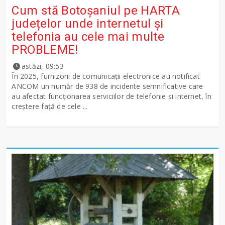
Cum stă Botoșaniul pe HARTA
județelor unde internetul și
telefonia au cele mai multe
PROBLEME!
astăzi, 09:53
În 2025, furnizorii de comunicații electronice au notificat
ANCOM un număr de 938 de incidente semnificative care
au afectat funcționarea serviciilor de telefonie și internet, în
creștere față de cele ...