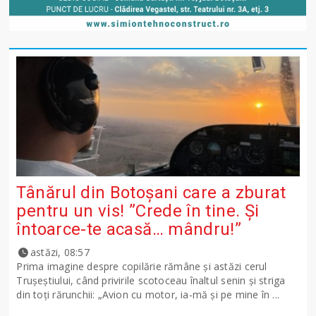
Tânărul din Botoșani care a zburat
pentru un vis! ”Crede în tine. Și
întoarce-te acasă… mândru!”
astăzi, 08:57
Prima imagine despre copilărie rămâne și astăzi cerul
Trușeștiului, când privirile scotoceau înaltul senin și striga
din toți rărunchii: „Avion cu motor, ia-mă și pe mine în ...