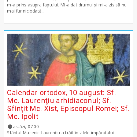
m-a prins asupra faptului. Mi-a dat drumul şi mi-a zis să nu
mai fur niciodată...
Calendar ortodox, 10 august: Sf.
Mc. Laurenţiu arhidiaconul; Sf.
Sfinţit Mc. Xist, Episcopul Romei; Sf.
Mc. Ipolit
astăzi, 07:00
Sfântul Mucenic Laurenţiu a trăit în zilele împăratului