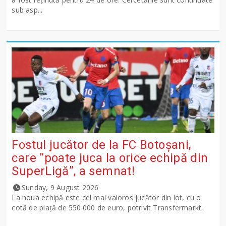
sub asp...
Fostul jucător de la FC Botoșani,
care ”poate juca la orice echipă din
SuperLigă”, a semnat!
Sunday, 9 August 2026
La noua echipă este cel mai valoros jucător din lot, cu o
cotă de piață de 550.000 de euro, potrivit Transfermarkt.