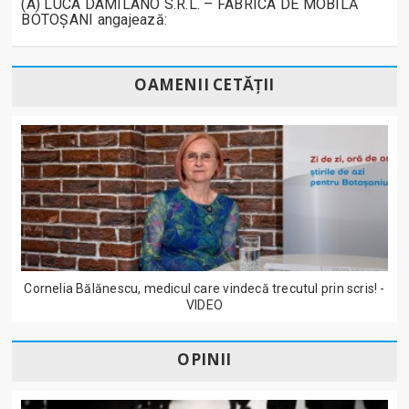
(A) LUCA DAMILANO S.R.L. – FABRICA DE MOBILĂ
BOTOȘANI angajează:
OAMENII CETĂȚII
Cornelia Bălănescu, medicul care vindecă trecutul prin scris! -
VIDEO
OPINII