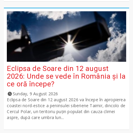
Eclipsa de Soare din 12 august
2026: Unde se vede în România și la
ce oră începe?
Sunday, 9 August 2026
Eclipsa de Soare din 12 august 2026 va începe în apropierea
coastei nord-estice a peninsulei siberiene Taimir, dincolo de
Cercul Polar, un teritoriu puțin populat din cauza climei
aspre, după care umbra lun...