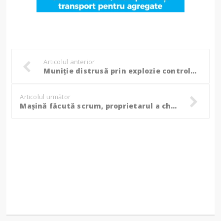
Articolul anterior
Muniție distrusă prin explozie controlată în poligonul militar din Copălău (video)
Articolul următor
Mașină făcută scrum, proprietarul a chemat pompierii când a văzut că iese fum de sub capotă