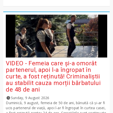
VIDEO - Femeia care și-a omorât
partenerul, apoi l-a îngropat în
curte, a fost reținută! Criminaliștii
au stabilit cauza morții bărbatului
de 48 de ani
Sunday, 9 August 2026
Duminică, 9 august, femeia de 50 de ani, bănuită că și-ar fi
ucis partenerul de viață, apoi l-ar fi îngropat în curtea casei,
a fost reținută pentru 24 de ore. Cercetările sunt continuate