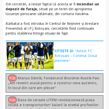
Din cercetări, a reieșit faptul că acesta ar fi
incendiat un
depozit de furaje,
situat pe un teren din apropierea
locuinței persoanei vătămate, din comuna Havârna.
Bărbatul a fost introdus în Centrul de Reținere și Arestare
Preventivă al I.P.J Botoșani, cercetările fiind continuate
pentru stabilirea întregii situații de fapt.
CITEȘTE ȘI:
"Astăzi: FC
Botoșani – Corvinul. Două
premiere"
Pub
Marius Dănilă, fondatorul Brutăriei Rustik Pan:
„Am revenit acasă pentru a construi ceva autentic,
în locul din care am plecat”
Pub
Baza de cereale LITENI revoluționează piața
locală a transporturilor! Salarii la nivelul profesiilor