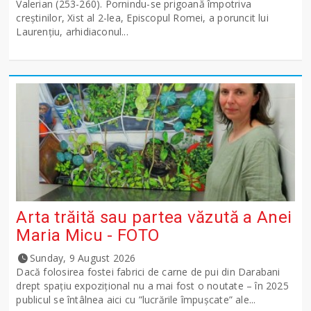
Valerian (253-260). Pornindu-se prigoană împotriva
creştinilor, Xist al 2-lea, Episcopul Romei, a poruncit lui
Laurenţiu, arhidiaconul...
Arta trăită sau partea văzută a Anei
Maria Micu - FOTO
Sunday, 9 August 2026
Dacă folosirea fostei fabrici de carne de pui din Darabani
drept spațiu expozițional nu a mai fost o noutate – în 2025
publicul se întâlnea aici cu ”lucrările împușcate” ale...