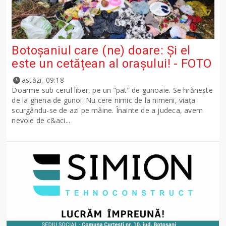
Botoșaniul care (ne) doare: Și el
este un cetățean al orașului! - FOTO
astăzi, 09:18
Doarme sub cerul liber, pe un ”pat” de gunoaie. Se hrănește
de la ghena de gunoi. Nu cere nimic de la nimeni, viața
scurgându-se de azi pe mâine. Înainte de a judeca, avem
nevoie de c&aci...