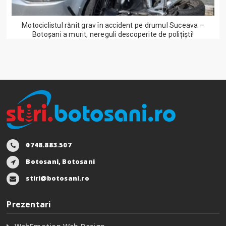
Motociclistul rănit grav în accident pe drumul Suceava –
Botoșani a murit, nereguli descoperite de polițiști!
0748.883.507
Botosani, Botosani
stiri@botosani.ro
Prezentari