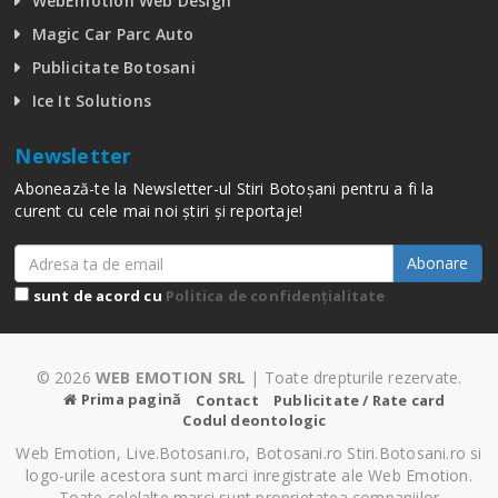
WebEmotion Web Design
Magic Car Parc Auto
Publicitate Botosani
Ice It Solutions
Newsletter
Abonează-te la Newsletter-ul Stiri Botoșani pentru a fi la
curent cu cele mai noi știri și reportaje!
Abonare
sunt de acord cu
Politica de confidențialitate
© 2026
WEB EMOTION SRL
| Toate drepturile rezervate.
Prima pagină
Contact
Publicitate / Rate card
Codul deontologic
Web Emotion, Live.Botosani.ro, Botosani.ro Stiri.Botosani.ro si
logo-urile acestora sunt marci inregistrate ale Web Emotion.
Toate celelalte marci sunt proprietatea companiilor