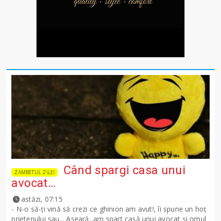
Când spargi casa unui
ZAMBETUL ZILEI
avocat…
astăzi, 07:15
- N-o să-ţi vină să crezi ce ghinion am avut!, îi spune un hoţ
prietenului sau... Aseară, am spart casă unui avocat şi omul