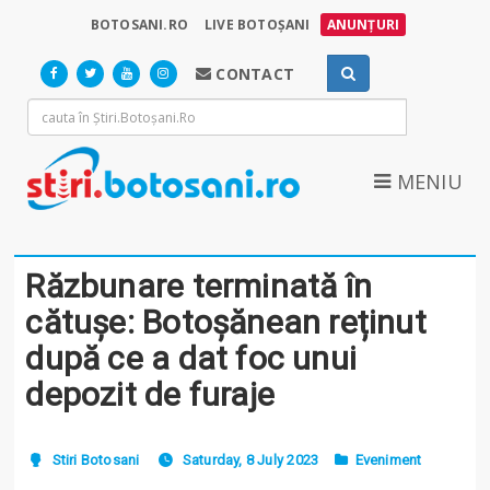
BOTOSANI.RO
LIVE BOTOȘANI
ANUNȚURI
CONTACT
MENIU
Răzbunare terminată în
cătușe: Botoșănean reținut
după ce a dat foc unui
depozit de furaje
Stiri Botosani
Saturday, 8 July 2023
Eveniment