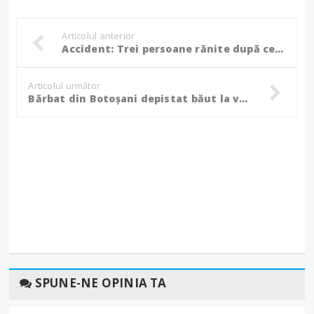
Articolul anterior
Accident: Trei persoane rănite după ce o mașină a fost scoasă de pe șosea! (Foto)
Articolul următor
Bărbat din Botoșani depistat băut la volan,ce alcoolemie avea șoferul!
SPUNE-NE OPINIA TA