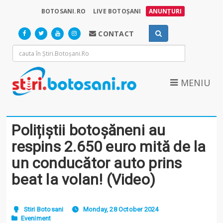
BOTOSANI.RO
LIVE BOTOȘANI
ANUNȚURI
CONTACT
MENIU
Polițiștii botoșăneni au
respins 2.650 euro mită de la
un conducător auto prins
beat la volan! (Video)
Stiri Botosani
Monday, 28 October 2024
Eveniment