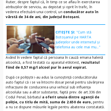
Rutier, despre faptul că, în timp ce se aflau în exercitarea
atribuțiilor de serviciu, au depistat și oprit în trafic, în
vederea efectuării unui control, un
conducător auto în
vârstă de 34 de ani, din județul Botoșani.
CITEȘTE ȘI:
"Cum stă
Botoșaniul pe HARTA
județelor unde internetul și
telefonia au cele mai mu..."
Având în vedere faptul că persoana în cauză emana halenă
alcoolică, a fost testată cu aparatul etilotest,
rezultatul
fiind de 0,57 mg/l alcool pur în aerul expirat.
După ce polițiștii i-au adus la cunoștință conducătorului
auto faptul că i se va întocmi dosar penal pentru săvârșirea
infracțiunii de conducerea unui vehicul sub influența
alcoolului sau a altor substanțe, faptă prev. de art.336 din
Codul Penal, bărbatul
a oferit unuia dintre agenții de
poliție, cu titlu de mită, suma de 2.650 de euro,
pentru
a nu se dispune măsurile legale pentru abaterea constatată.