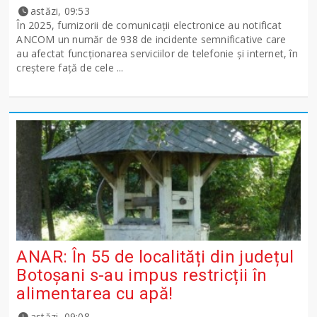
astăzi, 09:53
În 2025, furnizorii de comunicații electronice au notificat
ANCOM un număr de 938 de incidente semnificative care
au afectat funcționarea serviciilor de telefonie și internet, în
creștere față de cele ...
ANAR: În 55 de localități din județul
Botoșani s-au impus restricții în
alimentarea cu apă!
astăzi, 09:08