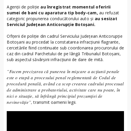
Agenții de poliție
au înregistrat momentul oferirii
sumei de bani cu aparatura tip body-cam,
au refuzat
categoric propunerea conducătorului auto și
au sesizat
Serviciul Județean Anticorupție Botoșani.
Ofițerii de poliție din cadrul Serviciului Județean Anticorupție
Botoșani au procedat la constatarea infracțiunii flagrante,
cercetările fiind continuate sub coordonarea procurorului de
caz din cadrul Parchetului de pe lângă Tribunalul Botoșani,
sub aspectul săvârșirii infracțiunii de dare de mită.
”Facem precizarea că punerea în mișcare a acțiunii penale
este o etapă a procesului penal reglementată de Codul de
procedură penală, având ca scop crearea cadrului procesual
de administrare a probatoriului, activitate care nu poate, în
nici o situație, să înfrângă principiul prezumției de
nevinovăție”,
transmit oamenii legii.