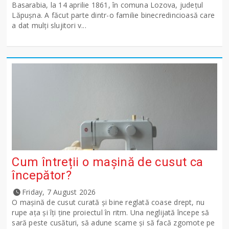
Basarabia, la 14 aprilie 1861, în comuna Lozova, județul
Lăpușna. A făcut parte dintr-o familie binecredincioasă care
a dat mulți slujitori v...
Cum întreții o mașină de cusut ca
începător?
Friday, 7 August 2026
O mașină de cusut curată și bine reglată coase drept, nu
rupe ața și îți ține proiectul în ritm. Una neglijată începe să
sară peste cusături, să adune scame și să facă zgomote pe