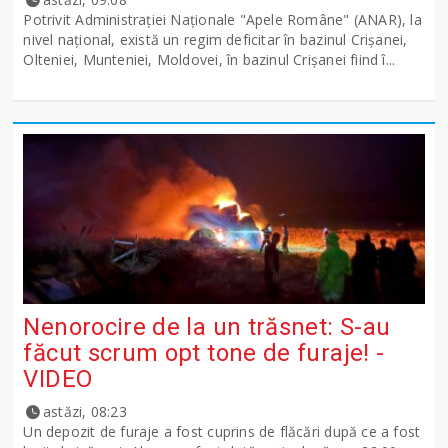
Potrivit Administraţiei Naţionale "Apele Române" (ANAR), la
nivel naţional, există un regim deficitar în bazinul Crişanei,
Olteniei, Munteniei, Moldovei, în bazinul Crişanei fiind î...
Nenorocire de la un trăsnet: S-au
făcut scrum opt tone de furaje! -
VIDEO
astăzi, 08:23
Un depozit de furaje a fost cuprins de flăcări după ce a fost