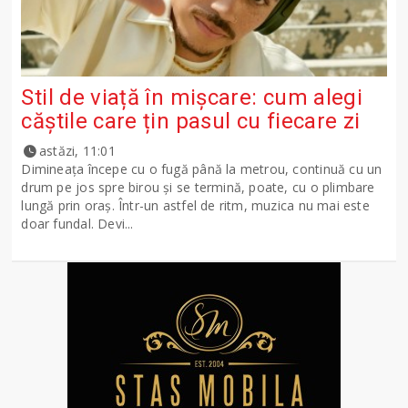
Stil de viață în mișcare: cum alegi
căștile care țin pasul cu fiecare zi
astăzi, 11:01
Dimineața începe cu o fugă până la metrou, continuă cu un
drum pe jos spre birou și se termină, poate, cu o plimbare
lungă prin oraș. Într-un astfel de ritm, muzica nu mai este
doar fundal. Devi...