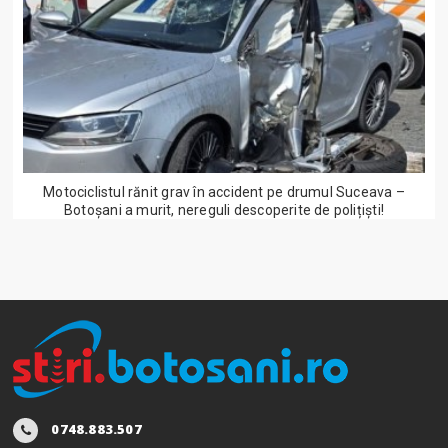
Motociclistul rănit grav în accident pe drumul Suceava –
Botoșani a murit, nereguli descoperite de polițiști!
0748.883.507