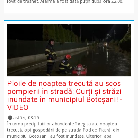
lovit de trăsnet. Alarma a fost dată puțin după ora 22:00.
Ploile de noaptea trecută au scos
pompierii în stradă: Curți și străzi
inundate în municipiul Botoșani! -
VIDEO
astăzi, 08:15
În urma precipitațiilor abundente înregistrate noaptea
trecută, opt gospodării de pe strada Pod de Piatră, din
municipiul Botoșani, au fost inundate. Ulterior, apa