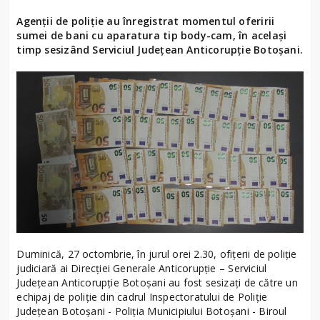
Agenții de poliție au înregistrat momentul oferirii
sumei de bani cu aparatura tip body-cam, în același
timp sesizând Serviciul Județean Anticorupție Botoșani.
Duminică, 27 octombrie, în jurul orei 2.30, ofițerii de poliție
judiciară ai Direcției Generale Anticorupție – Serviciul
Județean Anticorupție Botoșani au fost sesizați de către un
echipaj de poliție din cadrul Inspectoratului de Poliție
Județean Botoșani - Poliția Municipiului Botoșani - Biroul