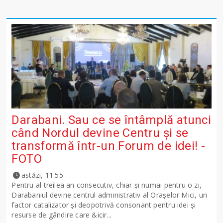
Darabani. Sau ce se întâmplă atunci
când Nordul devine Centru și se
transformă într-un Forum de idei! -
FOTO
astăzi, 11:55
Pentru al treilea an consecutiv, chiar și numai pentru o zi,
Darabaniul devine centrul administrativ al Orașelor Mici, un
factor catalizator și deopotrivă consonant pentru idei și
resurse de gândire care &icir...