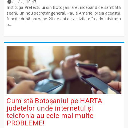
astăzi, 10:47
Instituția Prefectului din Botoșani are, începând de sâmbătă
seară, un nou secretar general. Paula Amariei preia această
funcție după aproape 20 de ani de activitate în administrația
p...
Cum stă Botoșaniul pe HARTA
județelor unde internetul și
telefonia au cele mai multe
PROBLEME!