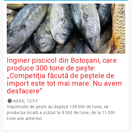
Inginer piscicol din Botoşani, care
produce 300 tone de peşte:
„Competiţia făcută de peştele de
import este tot mai mare. Nu avem
desfacere“
astăzi, 12:53
Importurile de peşte au depăşit 130.000 de tone, iar
producţia locală a scăzut la 9.500 de tone, de la 11.000
tone anii anteriori.