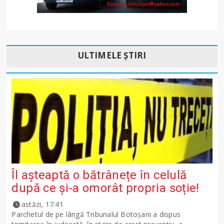
ULTIMELE ȘTIRI
Îl așteaptă o bătrânețe în celulă
după ce și-a omorât propria soție!
astăzi, 17:41
Parchetul de pe lângă Tribunalul Botoşani a dispus