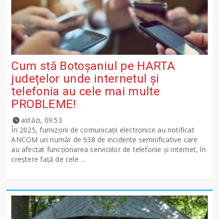
Cum stă Botoșaniul pe HARTA
județelor unde internetul și
telefonia au cele mai multe
PROBLEME!
astăzi, 09:53
În 2025, furnizorii de comunicații electronice au notificat
ANCOM un număr de 938 de incidente semnificative care
au afectat funcționarea serviciilor de telefonie și internet, în
creștere față de cele ...