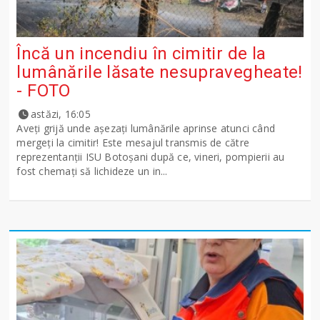
Încă un incendiu în cimitir de la
lumânările lăsate nesupravegheate!
- FOTO
astăzi, 16:05
Aveți grijă unde așezați lumânările aprinse atunci când
mergeți la cimitir! Este mesajul transmis de către
reprezentanții ISU Botoșani după ce, vineri, pompierii au
fost chemați să lichideze un in...