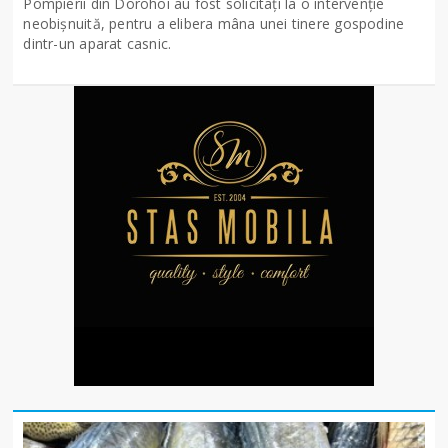
Pompierii din Dorohoi au fost solicitați la o intervenție
neobișnuită, pentru a elibera mâna unei tinere gospodine
dintr-un aparat casnic.