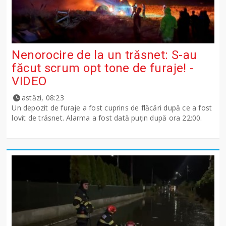
Nenorocire de la un trăsnet: S-au
făcut scrum opt tone de furaje! -
VIDEO
astăzi, 08:23
Un depozit de furaje a fost cuprins de flăcări după ce a fost
lovit de trăsnet. Alarma a fost dată puțin după ora 22:00.