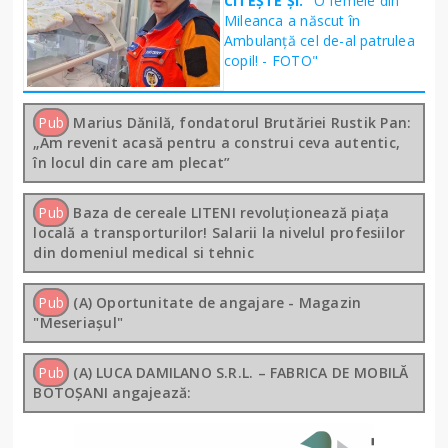
CITEȘTE ȘI:
"O femeie din
Mileanca a născut în
Ambulanță cel de-al patrulea
copil! - FOTO"
Pub
Marius Dănilă, fondatorul Brutăriei Rustik Pan:
„Am revenit acasă pentru a construi ceva autentic,
în locul din care am plecat”
Pub
Baza de cereale LITENI revoluționează piața
locală a transporturilor! Salarii la nivelul profesiilor
din domeniul medical si tehnic
Pub
(A) Oportunitate de angajare - Magazin
"Meseriașul"
Pub
(A) LUCA DAMILANO S.R.L. – FABRICA DE MOBILĂ
BOTOȘANI angajează: