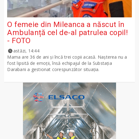
O femeie din Mileanca a născut în
Ambulanță cel de-al patrulea copil!
- FOTO
astăzi, 14:44
Mama are 36 de ani și încă trei copii acasă. Nașterea nu a
fost lipsită de emoții, însă echipajul de la Substația
Darabani a gestionat corespunzător situația.