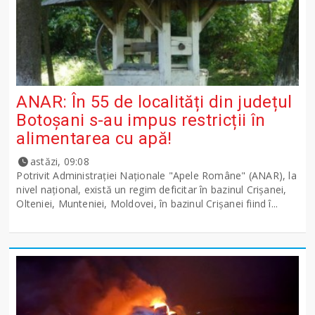
ANAR: În 55 de localități din județul
Botoșani s-au impus restricții în
alimentarea cu apă!
astăzi, 09:08
Potrivit Administraţiei Naţionale "Apele Române" (ANAR), la
nivel naţional, există un regim deficitar în bazinul Crişanei,
Olteniei, Munteniei, Moldovei, în bazinul Crişanei fiind î...