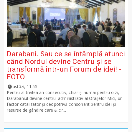
Darabani. Sau ce se întâmplă atunci
când Nordul devine Centru și se
transformă într-un Forum de idei! -
FOTO
astăzi, 11:55
Pentru al treilea an consecutiv, chiar și numai pentru o zi,
Darabaniul devine centrul administrativ al Orașelor Mici, un
factor catalizator și deopotrivă consonant pentru idei și
resurse de gândire care &icir...