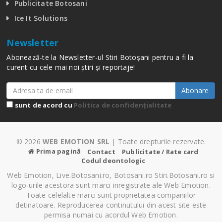
Publicitate Botosani
Ice It Solutions
Newsletter
Abonează-te la Newsletter-ul Stiri Botoșani pentru a fi la
curent cu cele mai noi știri și reportaje!
Abonare
sunt de acord cu
Politica de confidențialitate
© 2026
WEB EMOTION SRL
| Toate drepturile rezervate.
Prima pagină
Contact
Publicitate / Rate card
Codul deontologic
Web Emotion, Live.Botosani.ro, Botosani.ro Stiri.Botosani.ro si
logo-urile acestora sunt marci inregistrate ale Web Emotion.
Toate celelalte marci sunt proprietatea companiilor
detinatoare. Reproducerea continutului din acest site este
permisa numai cu acordul Web Emotion.