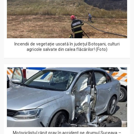
Incendii de vegetație uscată în județul Botoșani, culturi
agricole salvate din calea flăcărilor! (Foto)
Motociclistul rănit grav în accident pe drumul Suceava –