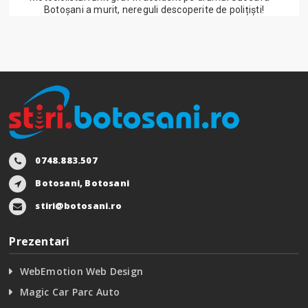
Botoșani a murit, nereguli descoperite de polițiști!
0748.883.507
Botosani, Botosani
stiri@botosani.ro
Prezentari
WebEmotion Web Design
Magic Car Parc Auto