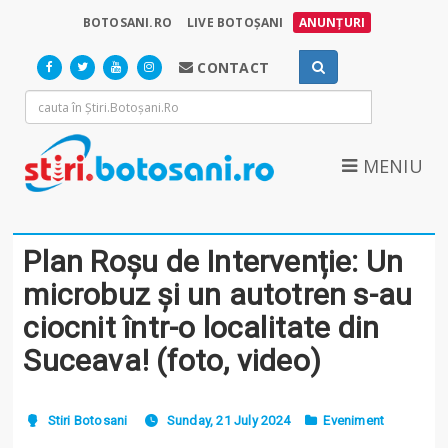
BOTOSANI.RO
LIVE BOTOȘANI
ANUNȚURI
CONTACT
MENIU
Plan Roșu de Intervenție: Un
microbuz și un autotren s-au
ciocnit într-o localitate din
Suceava! (foto, video)
Stiri Botosani
Sunday, 21 July 2024
Eveniment