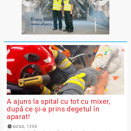
A ajuns la spital cu tot cu mixer,
după ce și-a prins degetul în
aparat!
astăzi, 13:06