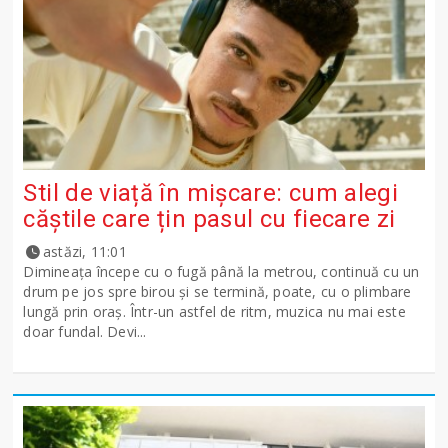
Stil de viață în mișcare: cum alegi
căștile care țin pasul cu fiecare zi
astăzi, 11:01
Dimineața începe cu o fugă până la metrou, continuă cu un
drum pe jos spre birou și se termină, poate, cu o plimbare
lungă prin oraș. Într-un astfel de ritm, muzica nu mai este
doar fundal. Devi...