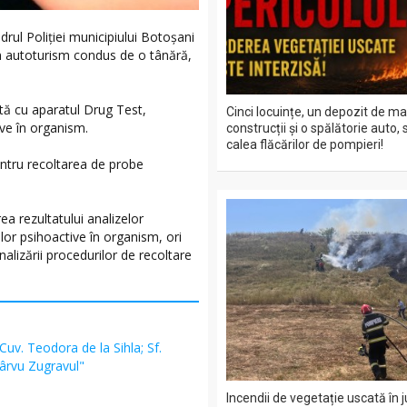
adrul Poliției municipiului Botoșani
un autoturism condus de o tânără,
tă cu aparatul Drug Test,
Cinci locuințe, un depozit de ma
ive în organism.
construcții și o spălătorie auto, 
calea flăcărilor de pompieri!
entru recoltarea de probe
ea rezultatului analizelor
lor psihoactive în organism, ori
alizării procedurilor de recoltare
 Cuv. Teodora de la Sihla; Sf.
Pârvu Zugravul"
Incendii de vegetație uscată în 