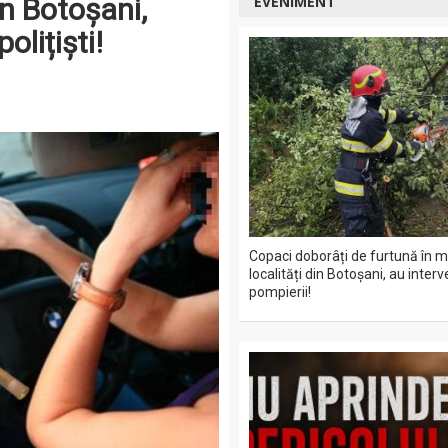
in Botoșani,
EVENIMENT
olițiști!
Copaci doborâți de furtună în m
localități din Botoșani, au interv
pompierii!