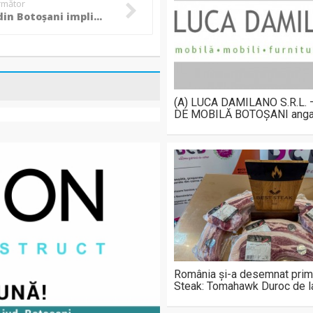
următor
Mașină din Botoșani implicată într-un accident rutier la Iași! (Foto)
(A) LUCA DAMILANO S.R.L.
DE MOBILĂ BOTOȘANI anga
România și-a desemnat prim
Steak: Tomahawk Duroc de 