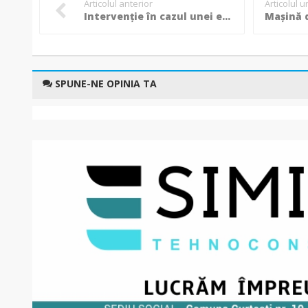
Articolul anterior
Articolul 
Intervenție în cazul unei explozii urmată de incendiu la o fabrică de alcool din municipiul Botoșani!
SPUNE-NE OPINIA TA