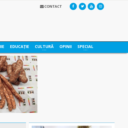
CONTACT
IE
EDUCAȚIE
CULTURĂ
OPINII
SPECIAL