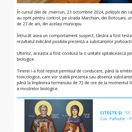
În cursul zilei de ,miercuri, 23 octombrie 2024, polițiștii din c
au oprit pentru control, pe strada Marchian, din Botoșani, 
de 27 de ani, din același municipiu.
Întrucât avea un comportament suspect, tânăra a fost testa
rezultatul indicând posibila prezență a substanțelor psihoact
Ulterior, aceasta a fost condusă la o unitate spitalicească p
biologice.
Tinerei i-a fost reținut permisul de conducere, până la emiter
toxicologice, care vor stabili prezența sau absența substanțe
până la împlinirea termenului de 72 de ore de la momentul fin
a mostrelor biologice.
CITEȘTE ȘI:
"Sf.
Cuv. Pafnutie - 