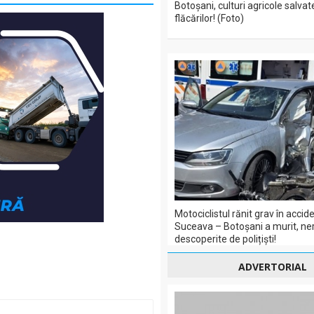
Botoșani, culturi agricole salvat
flăcărilor! (Foto)
Motociclistul rănit grav în acci
Suceava – Botoșani a murit, ner
descoperite de polițiști!
ADVERTORIAL