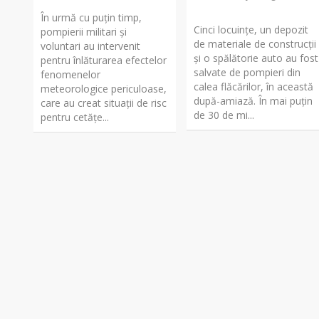
În urmă cu puțin timp,
Cinci locuințe, un depozit
pompierii militari și
de materiale de construcții
voluntari au intervenit
și o spălătorie auto au fost
pentru înlăturarea efectelor
salvate de pompieri din
fenomenelor
calea flăcărilor, în această
meteorologice periculoase,
după-amiază. În mai puțin
care au creat situații de risc
de 30 de mi...
pentru cetățe...