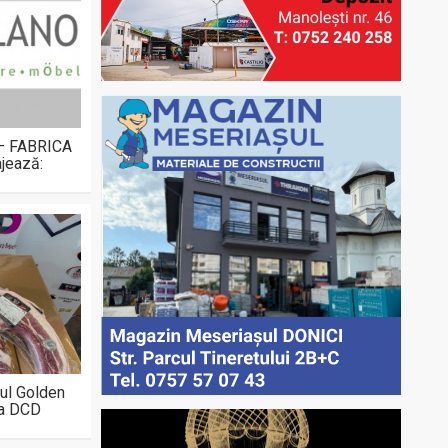
 – FABRICA
jează:
ul Golden
la DCD