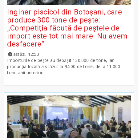
Inginer piscicol din Botoşani, care
produce 300 tone de peşte:
„Competiţia făcută de peştele de
import este tot mai mare. Nu avem
desfacere“
astăzi, 12:53
Importurile de peşte au depăşit 130.000 de tone, iar
producţia locală a scăzut la 9.500 de tone, de la 11.000
tone anii anteriori.