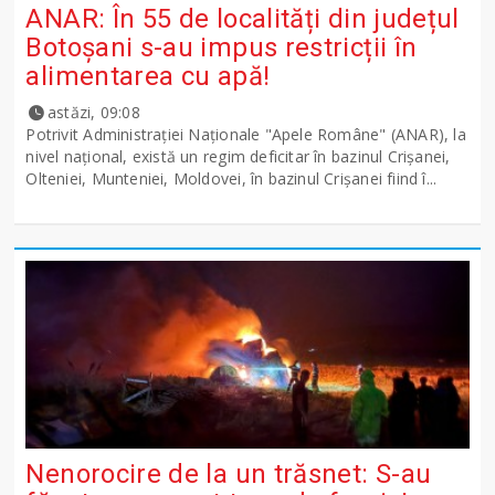
ANAR: În 55 de localități din județul
Botoșani s-au impus restricții în
alimentarea cu apă!
astăzi, 09:08
Potrivit Administraţiei Naţionale "Apele Române" (ANAR), la
nivel naţional, există un regim deficitar în bazinul Crişanei,
Olteniei, Munteniei, Moldovei, în bazinul Crişanei fiind î...
Nenorocire de la un trăsnet: S-au