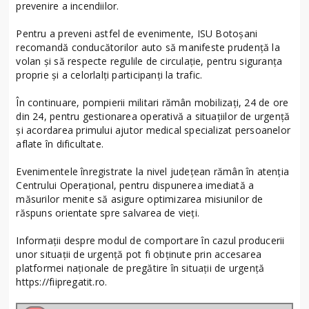
prevenire a incendiilor.
Pentru a preveni astfel de evenimente, ISU Botoșani
recomandă conducătorilor auto să manifeste prudență la
volan și să respecte regulile de circulație, pentru siguranța
proprie și a celorlalți participanți la trafic.
În continuare, pompierii militari rămân mobilizați, 24 de ore
din 24, pentru gestionarea operativă a situaţiilor de urgenţă
şi acordarea primului ajutor medical specializat persoanelor
aflate în dificultate.
Evenimentele înregistrate la nivel județean rămân în atenția
Centrului Operațional, pentru dispunerea imediată a
măsurilor menite să asigure optimizarea misiunilor de
răspuns orientate spre salvarea de vieți.
Informații despre modul de comportare în cazul producerii
unor situații de urgență pot fi obținute prin accesarea
platformei naționale de pregătire în situații de urgență
https://fiipregatit.ro.