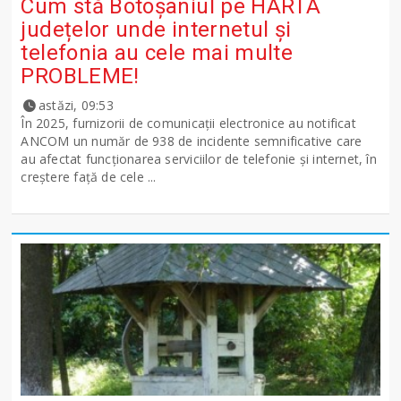
Cum stă Botoșaniul pe HARTA
județelor unde internetul și
telefonia au cele mai multe
PROBLEME!
astăzi, 09:53
În 2025, furnizorii de comunicații electronice au notificat
ANCOM un număr de 938 de incidente semnificative care
au afectat funcționarea serviciilor de telefonie și internet, în
creștere față de cele ...