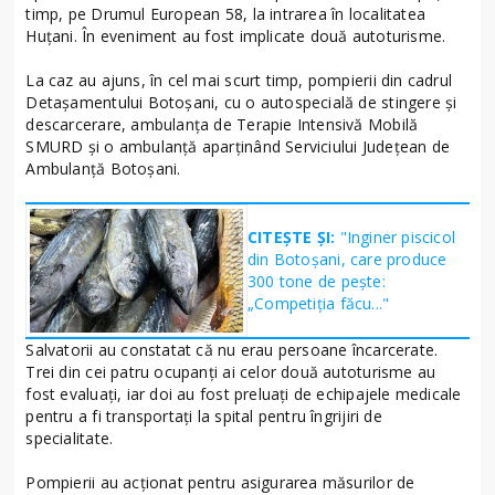
timp, pe Drumul European 58, la intrarea în localitatea
Huțani. În eveniment au fost implicate două autoturisme.
La caz au ajuns, în cel mai scurt timp, pompierii din cadrul
Detașamentului Botoșani, cu o autospecială de stingere și
descarcerare, ambulanța de Terapie Intensivă Mobilă
SMURD și o ambulanță aparținând Serviciului Județean de
Ambulanță Botoșani.
CITEȘTE ȘI:
"Inginer piscicol
din Botoşani, care produce
300 tone de peşte:
„Competiţia făcu..."
Salvatorii au constatat că nu erau persoane încarcerate.
Trei din cei patru ocupanți ai celor două autoturisme au
fost evaluați, iar doi au fost preluați de echipajele medicale
pentru a fi transportați la spital pentru îngrijiri de
specialitate.
Pompierii au acționat pentru asigurarea măsurilor de