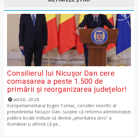
Consilierul lui Nicușor Dan cere
comasarea a peste 1.500 de
primării și reorganizarea județelor!
astăzi, 20:28
Europarlamentarul Eugen Tomac, consilier onorific al
președintelui Nicușor Dan, susține că reforma administrației
publice locale trebuie să devină „prioritatea zero” a
României și afirmă că pe...