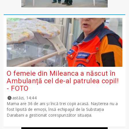
O femeie din Mileanca a născut în
Ambulanță cel de-al patrulea copil!
- FOTO
astăzi, 14:44
Mama are 36 de ani și încă trei copii acasă. Nașterea nu a
fost lipsită de emoții, însă echipajul de la Substația
Darabani a gestionat corespunzător situația.