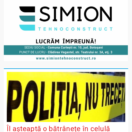
Îl așteaptă o bătrânețe în celulă