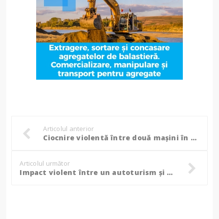
Articolul anterior
Ciocnire violentă între două mașini în apropiere de Botoșani, un bărbat transportat la spital!
Articolul următor
Impact violent între un autoturism și o autoutilitară, doi băieți de 18 ani duși la spital!