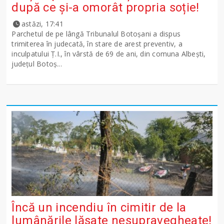
după ce și-a omorât propria soție!
astăzi, 17:41
Parchetul de pe lângă Tribunalul Botoşani a dispus
trimiterea în judecată, în stare de arest preventiv, a
inculpatului Ț.I., în vârstă de 69 de ani, din comuna Albești,
județul Botoș...
Încă un incendiu în cimitir de la
lumânările lăsate nesupravegheate!