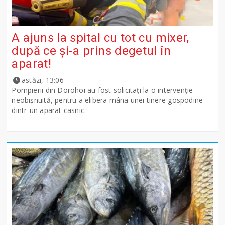
A ajuns la spital cu tot cu mixer,
după ce și-a prins degetul în
aparat!
astăzi, 13:06
Pompierii din Dorohoi au fost solicitați la o intervenție
neobișnuită, pentru a elibera mâna unei tinere gospodine
dintr-un aparat casnic.