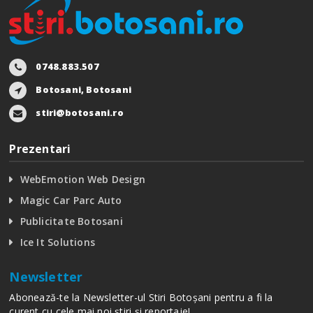
0748.883.507
Botosani, Botosani
stiri@botosani.ro
Prezentari
WebEmotion Web Design
Magic Car Parc Auto
Publicitate Botosani
Ice It Solutions
Newsletter
Abonează-te la Newsletter-ul Stiri Botoșani pentru a fi la
curent cu cele mai noi știri și reportaje!