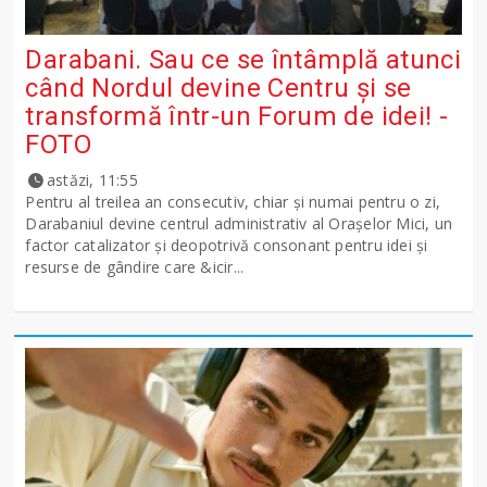
Darabani. Sau ce se întâmplă atunci
când Nordul devine Centru și se
transformă într-un Forum de idei! -
FOTO
astăzi, 11:55
Pentru al treilea an consecutiv, chiar și numai pentru o zi,
Darabaniul devine centrul administrativ al Orașelor Mici, un
factor catalizator și deopotrivă consonant pentru idei și
resurse de gândire care &icir...