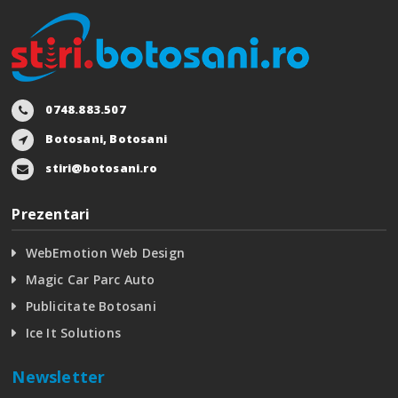
0748.883.507
Botosani, Botosani
stiri@botosani.ro
Prezentari
WebEmotion Web Design
Magic Car Parc Auto
Publicitate Botosani
Ice It Solutions
Newsletter