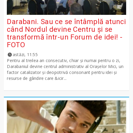
Darabani. Sau ce se întâmplă atunci
când Nordul devine Centru și se
transformă într-un Forum de idei! -
FOTO
astăzi, 11:55
Pentru al treilea an consecutiv, chiar și numai pentru o zi,
Darabaniul devine centrul administrativ al Orașelor Mici, un
factor catalizator și deopotrivă consonant pentru idei și
resurse de gândire care &icir...