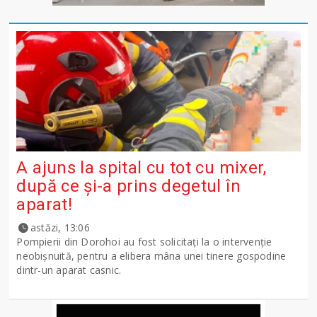
A ajuns la spital cu tot cu mixer,
după ce și-a prins degetul în
aparat!
astăzi, 13:06
Pompierii din Dorohoi au fost solicitați la o intervenție
neobișnuită, pentru a elibera mâna unei tinere gospodine
dintr-un aparat casnic.