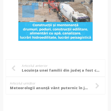
Articolul anterior
Locuința unei familii din județ a fost cuprinsă de flăcări în urma unui scurtcircuit
Articolul următor
Meteorologii anunță vânt puternic în județul Botoșani, până la ora 17:00