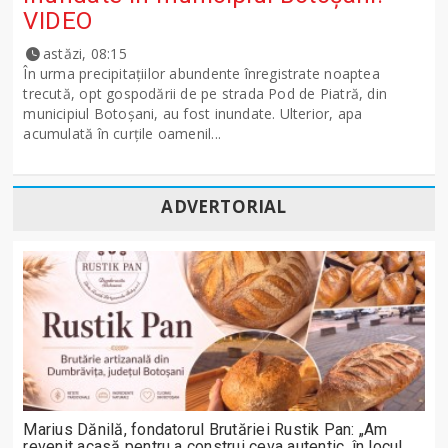
VIDEO
astăzi, 08:15
În urma precipitațiilor abundente înregistrate noaptea
trecută, opt gospodării de pe strada Pod de Piatră, din
municipiul Botoșani, au fost inundate. Ulterior, apa
acumulată în curțile oamenil...
ADVERTORIAL
Marius Dănilă, fondatorul Brutăriei Rustik Pan: „Am
revenit acasă pentru a construi ceva autentic, în locul