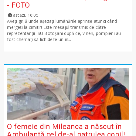
- FOTO
astăzi, 16:05
Aveți grijă unde așezați lumânările aprinse atunci când
mergeți la cimitir! Este mesajul transmis de către
reprezentanții ISU Botoșani după ce, vineri, pompierii au
fost chemați să lichideze un in...
O femeie din Mileanca a născut în
Ambulanță cel de-al patrulea copil!