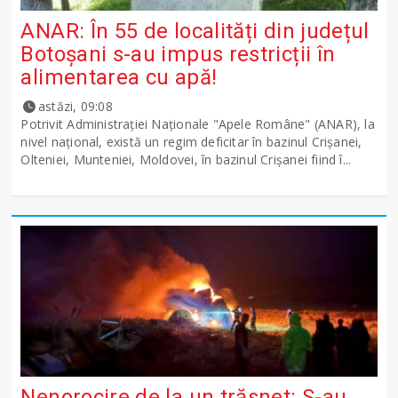
ANAR: În 55 de localități din județul
Botoșani s-au impus restricții în
alimentarea cu apă!
astăzi, 09:08
Potrivit Administraţiei Naţionale "Apele Române" (ANAR), la
nivel naţional, există un regim deficitar în bazinul Crişanei,
Olteniei, Munteniei, Moldovei, în bazinul Crişanei fiind î...
Nenorocire de la un trăsnet: S-au