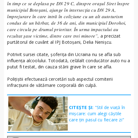
în timp ce se deplasa pe DN 29 C, dinspre oraşul Siret înspre
municipiul Botoşani, ajunge în intersecţia cu DN 29 A,
împrejurare în care intră în coliziune cu un alt autoturism
condus de un bărbat, de 36 de ani, din municipiul Dorohoi,
care circula pe drumul prioritar. În urma impactului au
rezultat şase victime, dintre care trei minore”,
a precizat
purtătorul de cuvânt al IPJ Botoşani, Delia Nenişcu.
Potrivit sursei citate, şoferiţa din Ucraina nu se afla sub
influenţa alcoolului. Totodată, celălalt conducător auto nu a
putut fi testat, din cauza stării grave în care se afla.
Poliţiştii efectuează cercetări sub aspectul comiterii
infracţiunii de vătămare corporală din culpă.
CITEȘTE ȘI:
"Stil de viață în
mișcare: cum alegi căștile
care țin pasul cu fiecare zi"