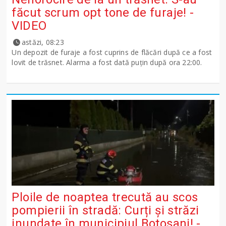
făcut scrum opt tone de furaje! -
VIDEO
astăzi, 08:23
Un depozit de furaje a fost cuprins de flăcări după ce a fost
lovit de trăsnet. Alarma a fost dată puțin după ora 22:00.
Ploile de noaptea trecută au scos
pompierii în stradă: Curți și străzi
inundate în municipiul Botoșani! -