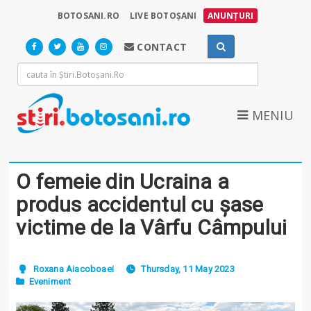
BOTOSANI.RO
LIVE BOTOȘANI
ANUNȚURI
CONTACT
MENIU
O femeie din Ucraina a
produs accidentul cu șase
victime de la Vârfu Câmpului
Roxana Aiacoboaei
Thursday, 11 May 2023
Eveniment