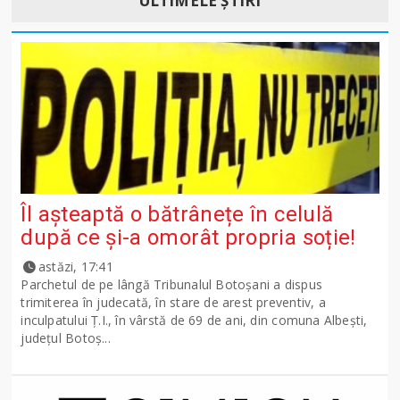
ULTIMELE ȘTIRI
Îl așteaptă o bătrânețe în celulă
după ce și-a omorât propria soție!
astăzi, 17:41
Parchetul de pe lângă Tribunalul Botoşani a dispus
trimiterea în judecată, în stare de arest preventiv, a
inculpatului Ț.I., în vârstă de 69 de ani, din comuna Albești,
județul Botoș...