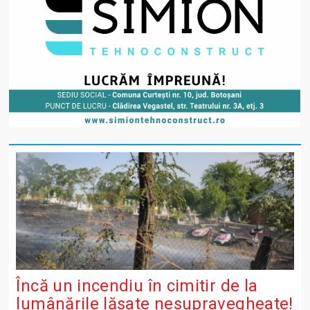
Încă un incendiu în cimitir de la
lumânările lăsate nesupravegheate!