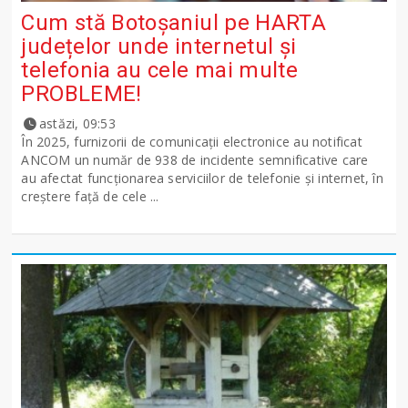
Cum stă Botoșaniul pe HARTA
județelor unde internetul și
telefonia au cele mai multe
PROBLEME!
astăzi, 09:53
În 2025, furnizorii de comunicații electronice au notificat
ANCOM un număr de 938 de incidente semnificative care
au afectat funcționarea serviciilor de telefonie și internet, în
creștere față de cele ...