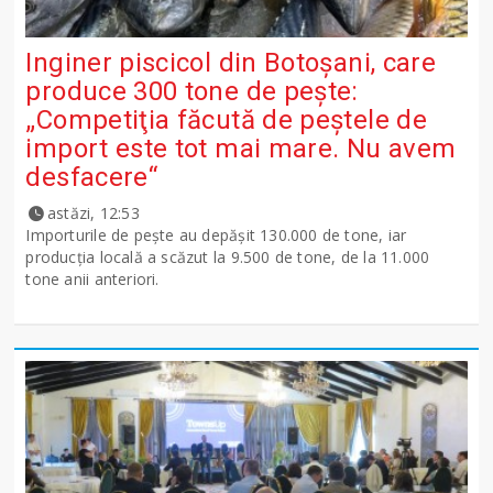
Inginer piscicol din Botoşani, care
produce 300 tone de peşte:
„Competiţia făcută de peştele de
import este tot mai mare. Nu avem
desfacere“
astăzi, 12:53
Importurile de peşte au depăşit 130.000 de tone, iar
producţia locală a scăzut la 9.500 de tone, de la 11.000
tone anii anteriori.