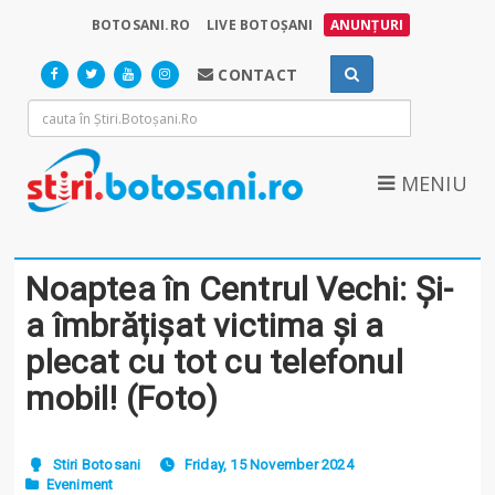
BOTOSANI.RO
LIVE BOTOȘANI
ANUNȚURI
CONTACT
MENIU
Noaptea în Centrul Vechi: Și-
a îmbrățișat victima și a
plecat cu tot cu telefonul
mobil! (Foto)
Stiri Botosani
Friday, 15 November 2024
Eveniment