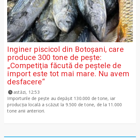
Inginer piscicol din Botoşani, care
produce 300 tone de peşte:
„Competiţia făcută de peştele de
import este tot mai mare. Nu avem
desfacere“
astăzi, 12:53
Importurile de peşte au depăşit 130.000 de tone, iar
producţia locală a scăzut la 9.500 de tone, de la 11.000
tone anii anteriori.