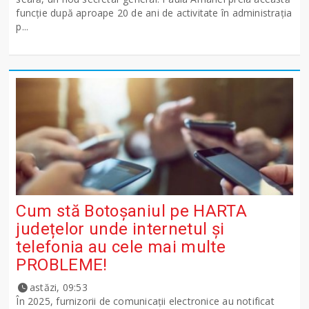
funcție după aproape 20 de ani de activitate în administrația
p...
Cum stă Botoșaniul pe HARTA
județelor unde internetul și
telefonia au cele mai multe
PROBLEME!
astăzi, 09:53
În 2025, furnizorii de comunicații electronice au notificat