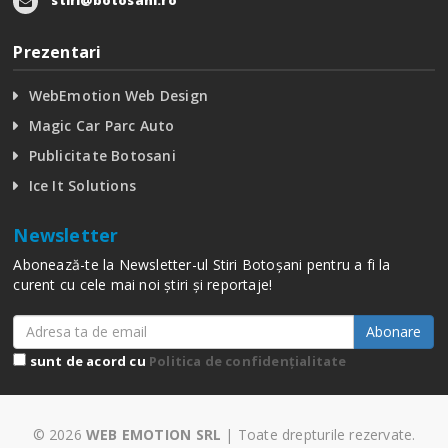
Prezentari
WebEmotion Web Design
Magic Car Parc Auto
Publicitate Botosani
Ice It Solutions
Newsletter
Abonează-te la Newsletter-ul Stiri Botoșani pentru a fi la
curent cu cele mai noi știri și reportaje!
Abonare
sunt de acord cu
Politica de confidențialitate
© 2026
WEB EMOTION SRL
| Toate drepturile rezervate.