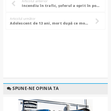
Articolul anterior
Incendiu în trafic, șoferul a oprit în poarta pompierilor și a cerut ajutor! (Foto)
Articolul următor
Adolescent de 13 ani, mort după ce mopedul pe care circula s-a izbit de un tractor pe un drum din Suceava!
SPUNE-NE OPINIA TA