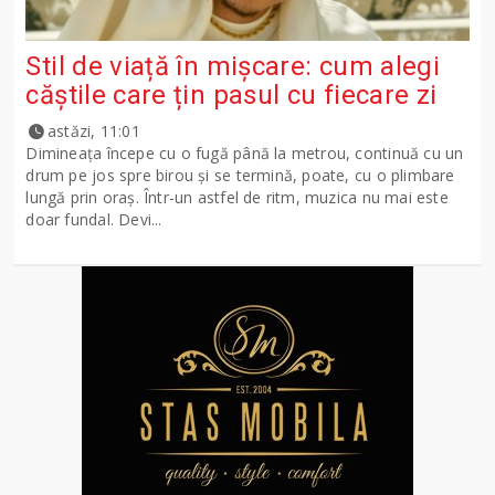
Stil de viață în mișcare: cum alegi
căștile care țin pasul cu fiecare zi
astăzi, 11:01
Dimineața începe cu o fugă până la metrou, continuă cu un
drum pe jos spre birou și se termină, poate, cu o plimbare
lungă prin oraș. Într-un astfel de ritm, muzica nu mai este
doar fundal. Devi...