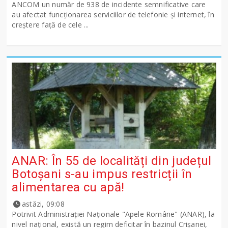
ANCOM un număr de 938 de incidente semnificative care
au afectat funcționarea serviciilor de telefonie și internet, în
creștere față de cele ...
ANAR: În 55 de localități din județul
Botoșani s-au impus restricții în
alimentarea cu apă!
astăzi, 09:08
Potrivit Administraţiei Naţionale "Apele Române" (ANAR), la
nivel naţional, există un regim deficitar în bazinul Crişanei,