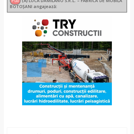
Pub
(A) LUCA DAMILANO S.R.L. – FABRICA DE MOBILĂ
BOTOȘANI angajează: