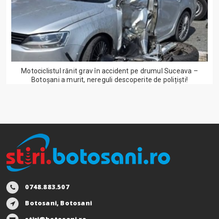
Motociclistul rănit grav în accident pe drumul Suceava –
Botoșani a murit, nereguli descoperite de polițiști!
0748.883.507
Botosani, Botosani
stiri@botosani.ro