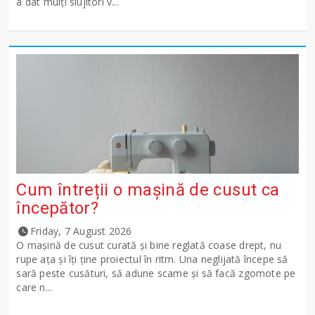
a dat mulți slujitori v...
Cum întreții o mașină de cusut ca
începător?
Friday, 7 August 2026
O mașină de cusut curată și bine reglată coase drept, nu
rupe ața și îți ține proiectul în ritm. Una neglijată începe să
sară peste cusături, să adune scame și să facă zgomote pe
care n...