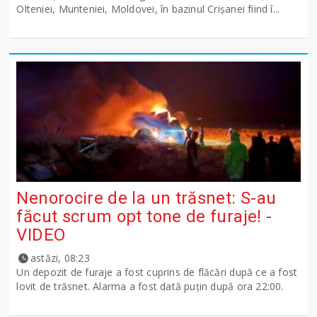
Olteniei, Munteniei, Moldovei, în bazinul Crişanei fiind î...
Nenorocire de la un trăsnet: S-au
făcut scrum opt tone de furaje! -
VIDEO
astăzi, 08:23
Un depozit de furaje a fost cuprins de flăcări după ce a fost
lovit de trăsnet. Alarma a fost dată puțin după ora 22:00.