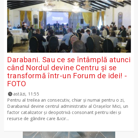
Darabani. Sau ce se întâmplă atunci
când Nordul devine Centru și se
transformă într-un Forum de idei! -
FOTO
astăzi, 11:55
Pentru al treilea an consecutiv, chiar și numai pentru o zi,
Darabaniul devine centrul administrativ al Orașelor Mici, un
factor catalizator și deopotrivă consonant pentru idei și
resurse de gândire care &icir...