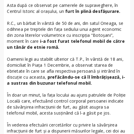
Asta după ce observat pe camerele de supraveghere, în
Centrul Istoric al orașului, un
furt în plină desfășurare.
R.C., un bărbat în vârstă de 50 de ani, din satul Oneaga, se
odihnea pe treptele din fața sediului unui agent economic
din zona literelor volumetrice cu inscripția “Botoșani”,
moment în care
i-a fost furat telefonul mobil de către
un tânăr de etnie romă.
Oamenii legii au stabilit ulterior că T.P., în vârstă de 18 ani,
domiciliat în Piața 1 Decembrie, a observat starea de
ebrietate în care se afla respectiva persoană și intrând în
discuție cu aceasta,
prefăcându-se că îl îmbrățișează, i-
a sustras din buzunar telefonul mobil.
În doar un minut, la fața locului au ajuns patrulele de Poliție
Locală care, efectuând control corporal persoanei indicate
de săvârșirea infracțiunii de furt, au găsit asupra sa
telefonul mobil, acesta susținând că l-a găsit pe jos.
În vederea efectuării cercetărilor cu privire la săvârșirea
infracțiunii de furt și a dispunerii măsurilor legale, cei doi au