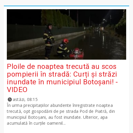
Ploile de noaptea trecută au scos
pompierii în stradă: Curți și străzi
inundate în municipiul Botoșani! -
VIDEO
astăzi, 08:15
În urma precipitațiilor abundente înregistrate noaptea
trecută, opt gospodării de pe strada Pod de Piatră, din
municipiul Botoșani, au fost inundate. Ulterior, apa
acumulată în curțile oamenil...