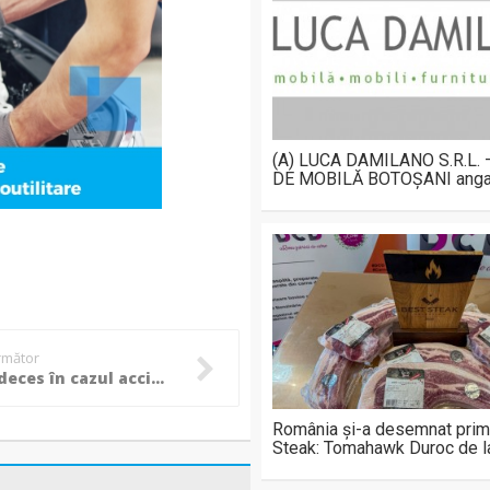
(A) LUCA DAMILANO S.R.L.
DE MOBILĂ BOTOȘANI anga
următor
Încă un deces în cazul accidentului de la Ibănești: Pentru Radu Tudose, bărbatul de 57 de ani, nu s-a mai putut face nimic!
România și-a desemnat prim
Steak: Tomahawk Duroc de 