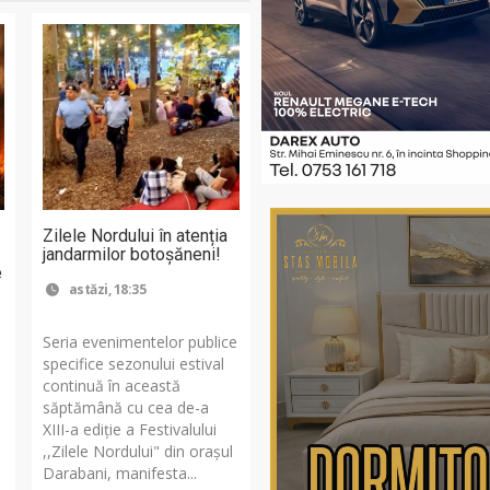
Zilele Nordului în atenția
jandarmilor botoșăneni!
e
astăzi, 18:35
Seria evenimentelor publice
specifice sezonului estival
continuă în această
săptămână cu cea de-a
XIII-a ediție a Festivalului
,,Zilele Nordului" din orașul
Darabani, manifesta...