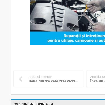
Articolul anterior
Articolul 
Două dintre cele trei victime au decedat, una a fost transportată la Iași cu elicopterul SMURD! (Video)
SPUNE-NE OPINIA TA