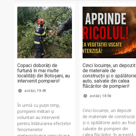
Copaci doborâți de
Cinci locuințe, un depozit
furtună în mai multe
de materiale de
localități din Botoșani, au
construcții și o spălători
intervenit pompierii!
auto, salvate din calea
flăcărilor de pompieri!
astăzi, 19:49
astăzi, 18:56
În urmă cu puțin timp,
Cinci locuințe, un depozit
pompierii militari și
de materiale de construcții
voluntari au intervenit
și o spălătorie auto au fost
pentru înlăturarea efectelor
salvate de pompieri din
fenomenelor
calea flăcărilor, în această
meteorologice periculoase,