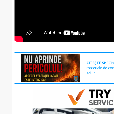
CITEȘTE ȘI:
"Cin
materiale de cons
sal..."