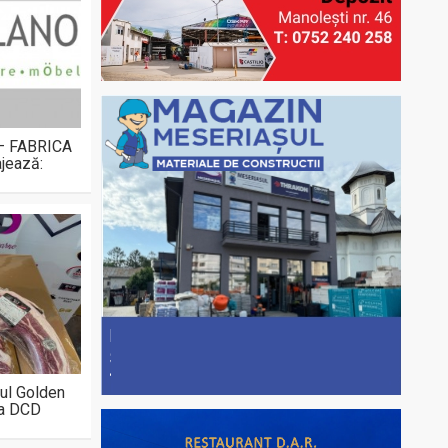
 – FABRICA
jează:
ul Golden
la DCD