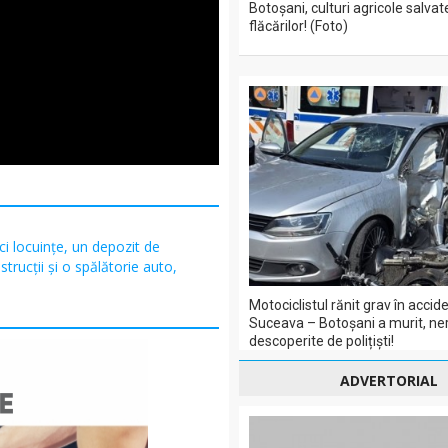
Botoșani, culturi agricole salvat
flăcărilor! (Foto)
ci locuințe, un depozit de
trucții și o spălătorie auto,
Motociclistul rănit grav în acci
Suceava – Botoșani a murit, ner
descoperite de polițiști!
ADVERTORIAL