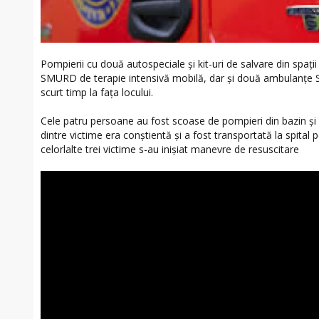
Pompierii cu două autospeciale și kit-uri de salvare din spați
SMURD de terapie intensivă mobilă, dar și două ambulanțe SA
scurt timp la fața locului.
Cele patru persoane au fost scoase de pompieri din bazin și
dintre victime era conștientă și a fost transportată la spital pe
celorlalte trei victime s-au inișiat manevre de resuscitare