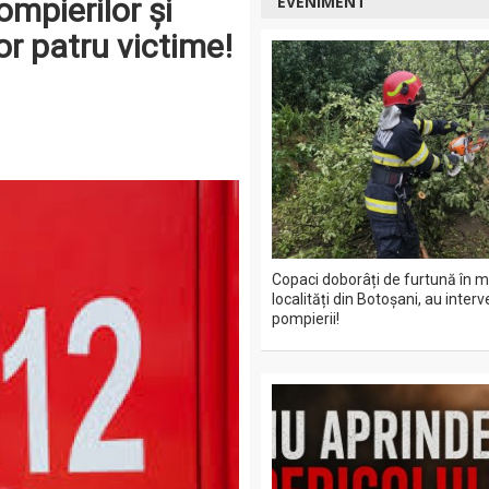
mpierilor și
EVENIMENT
or patru victime!
Copaci doborâți de furtună în m
localități din Botoșani, au interv
pompierii!