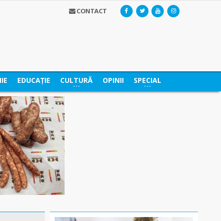
CONTACT
IE
EDUCAȚIE
CULTURĂ
OPINII
SPECIAL