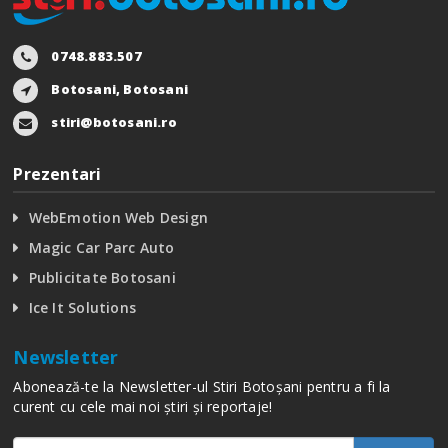
0748.883.507
Botosani, Botosani
stiri@botosani.ro
Prezentari
WebEmotion Web Design
Magic Car Parc Auto
Publicitate Botosani
Ice It Solutions
Newsletter
Abonează-te la Newsletter-ul Stiri Botoșani pentru a fi la
curent cu cele mai noi știri și reportaje!