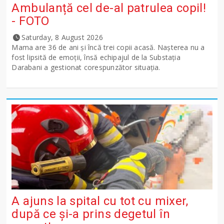
Ambulanță cel de-al patrulea copil!
- FOTO
Saturday, 8 August 2026
Mama are 36 de ani și încă trei copii acasă. Nașterea nu a
fost lipsită de emoții, însă echipajul de la Substația
Darabani a gestionat corespunzător situația.
A ajuns la spital cu tot cu mixer,
după ce și-a prins degetul în