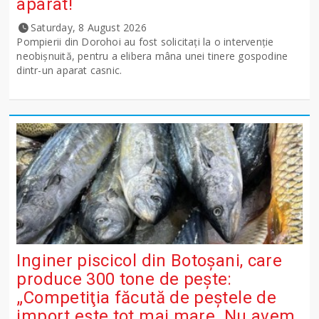
aparat!
Saturday, 8 August 2026
Pompierii din Dorohoi au fost solicitați la o intervenție
neobișnuită, pentru a elibera mâna unei tinere gospodine
dintr-un aparat casnic.
Inginer piscicol din Botoşani, care
produce 300 tone de peşte:
„Competiţia făcută de peştele de
import este tot mai mare. Nu avem