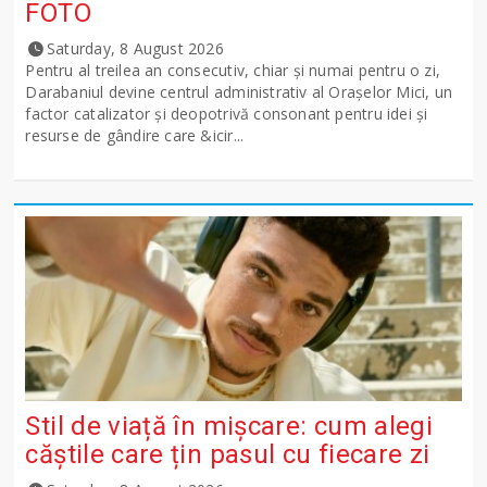
FOTO
Saturday, 8 August 2026
Pentru al treilea an consecutiv, chiar și numai pentru o zi,
Darabaniul devine centrul administrativ al Orașelor Mici, un
factor catalizator și deopotrivă consonant pentru idei și
resurse de gândire care &icir...
Stil de viață în mișcare: cum alegi
căștile care țin pasul cu fiecare zi