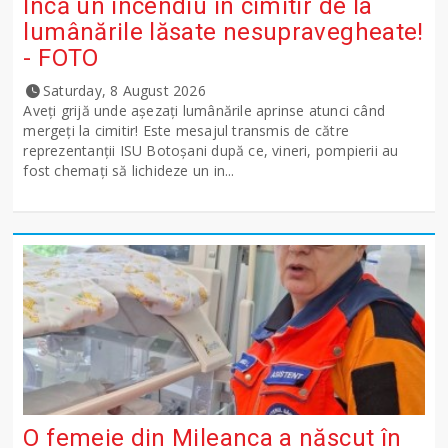
Încă un incendiu în cimitir de la
lumânările lăsate nesupravegheate!
- FOTO
Saturday, 8 August 2026
Aveți grijă unde așezați lumânările aprinse atunci când
mergeți la cimitir! Este mesajul transmis de către
reprezentanții ISU Botoșani după ce, vineri, pompierii au
fost chemați să lichideze un in...
O femeie din Mileanca a născut în