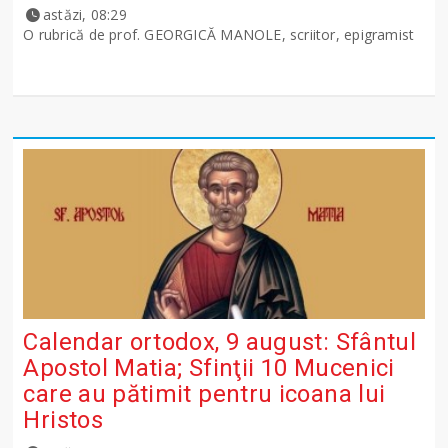
astăzi, 08:29
O rubrică de prof. GEORGICĂ MANOLE, scriitor, epigramist
Calendar ortodox, 9 august: Sfântul
Apostol Matia; Sfinţii 10 Mucenici
care au pătimit pentru icoana lui
Hristos