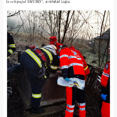
la echipajul SMURD”,
a relatat Lupu.