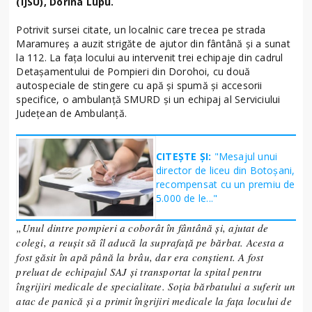
(IJSU), Dorina Lupu.
Potrivit sursei citate, un localnic care trecea pe strada
Maramureș a auzit strigăte de ajutor din fântână și a sunat
la 112. La fața locului au intervenit trei echipaje din cadrul
Detașamentului de Pompieri din Dorohoi, cu două
autospeciale de stingere cu apă și spumă și accesorii
specifice, o ambulanță SMURD și un echipaj al Serviciului
Județean de Ambulanță.
CITEȘTE ȘI:
"Mesajul unui
director de liceu din Botoșani,
recompensat cu un premiu de
5.000 de le..."
„Unul dintre pompieri a coborât în fântână și, ajutat de
colegi, a reușit să îl aducă la suprafață pe bărbat. Acesta a
fost găsit în apă până la brâu, dar era conștient. A fost
preluat de echipajul SAJ și transportat la spital pentru
îngrijiri medicale de specialitate. Soția bărbatului a suferit un
atac de panică și a primit îngrijiri medicale la fața locului de