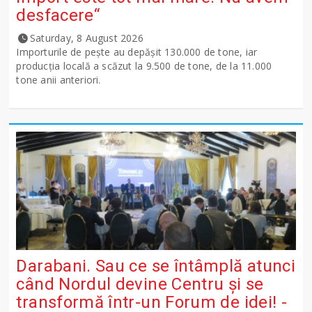
desfacere“
Saturday, 8 August 2026
Importurile de peşte au depăşit 130.000 de tone, iar
producţia locală a scăzut la 9.500 de tone, de la 11.000
tone anii anteriori.
Darabani. Sau ce se întâmplă atunci
când Nordul devine Centru și se
transformă într-un Forum de idei! -