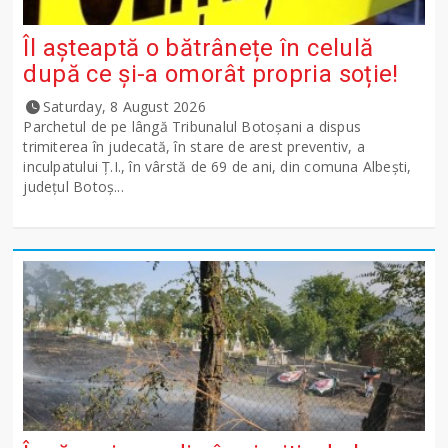
Îl așteaptă o bătrânețe în celulă
după ce și-a omorât propria soție!
Saturday, 8 August 2026
Parchetul de pe lângă Tribunalul Botoşani a dispus
trimiterea în judecată, în stare de arest preventiv, a
inculpatului Ț.I., în vârstă de 69 de ani, din comuna Albești,
județul Botoș...