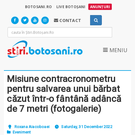
BOTOSANI.RO
LIVE BOTOȘANI
ANUNȚURI
CONTACT
MENIU
Misiune contracronometru
pentru salvarea unui bărbat
căzut într-o fântână adâncă
de 7 metri (fotogalerie)
Roxana Aiacoboaei
Saturday, 31 December 2022
Eveniment