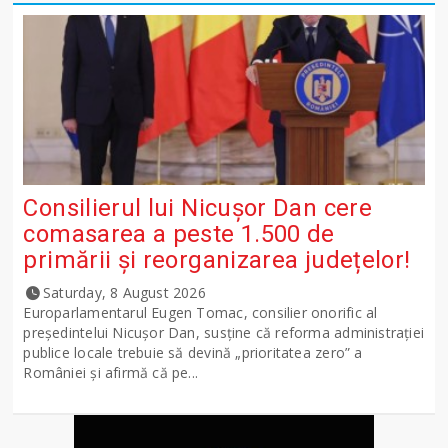
Consilierul lui Nicușor Dan cere
comasarea a peste 1.500 de
primării și reorganizarea județelor!
Saturday, 8 August 2026
Europarlamentarul Eugen Tomac, consilier onorific al
președintelui Nicușor Dan, susține că reforma administrației
publice locale trebuie să devină „prioritatea zero” a
României și afirmă că pe...