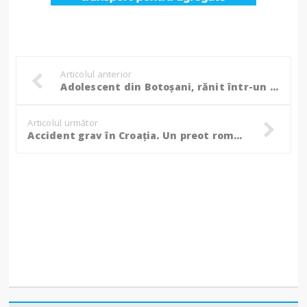
Articolul anterior
Adolescent din Botoșani, rănit într-un accident produs în județul Suceava!
Articolul următor
Accident grav în Croația. Un preot român a murit, mama acestuia e grav rănită