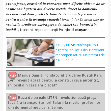
avantajoase, constând în vânzarea unor diferite obiecte de uz
casnic sau bijuterii din diverse metale direct la domiciliu.
Acestea sunt doar pretexte folosite de anumite persoane
pentru a intra în locuinţa cumpărătorului, iar în momente de
neatenţie urmăresc sustragerea de valori sau bunuri din
imobil",
transmit reprezentanții
Poliției Botoșani.
CITEȘTE ȘI:
"Mesajul unui
director de liceu din Botoșani,
recompensat cu un premiu de
5.000 de le..."
Pub
Marius Dănilă, fondatorul Brutăriei Rustik Pan:
„Am revenit acasă pentru a construi ceva autentic,
în locul din care am plecat”
Pub
Baza de cereale LITENI revoluționează piața
locală a transporturilor! Salarii la nivelul profesiilor
din domeniul medical si tehnic