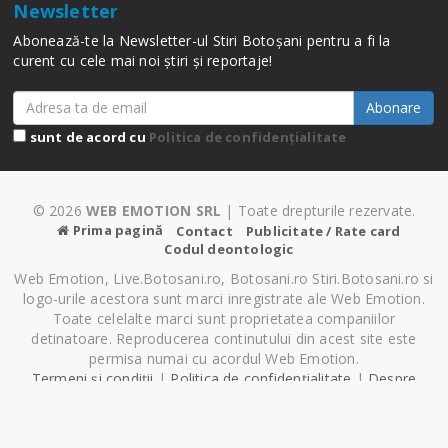
Newsletter
Abonează-te la Newsletter-ul Stiri Botoșani pentru a fi la
curent cu cele mai noi știri și reportaje!
Abonare
sunt de acord cu
Politica de confidențialitate
© 2026
WEB EMOTION SRL
| Toate drepturile rezervate.
Prima pagină
Contact
Publicitate / Rate card
Codul deontologic
Web Emotion, Live.Botosani.ro, Botosani.ro Stiri.Botosani.ro si
logo-urile acestora sunt marci inregistrate ale Web Emotion.
Toate celelalte marci sunt proprietatea companiilor
detinatoare. Reproducerea continutului din acest site este
permisa numai cu acordul Web Emotion.
Termeni și condiții
|
Politica de confidențialitate
|
Despre
Cookie-uri
|
Setări cookie-uri
Pagină generată în 0.58 secunde