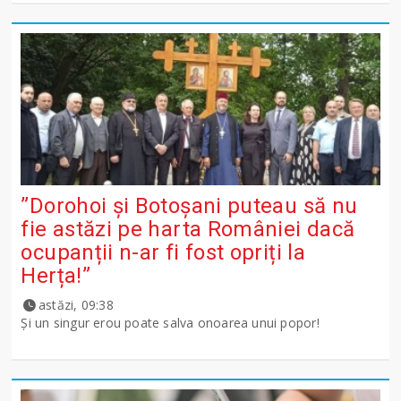
”Dorohoi și Botoșani puteau să nu
fie astăzi pe harta României dacă
ocupanții n-ar fi fost opriți la
Herța!”
astăzi, 09:38
Și un singur erou poate salva onoarea unui popor!