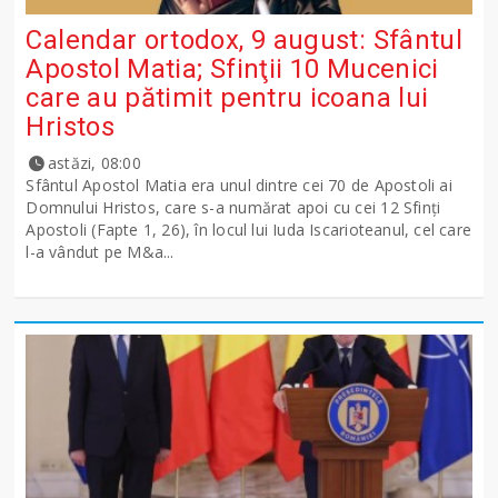
Calendar ortodox, 9 august: Sfântul
Apostol Matia; Sfinţii 10 Mucenici
care au pătimit pentru icoana lui
Hristos
astăzi, 08:00
Sfântul Apostol Matia era unul dintre cei 70 de Apostoli ai
Domnului Hristos, care s-a numărat apoi cu cei 12 Sfinţi
Apostoli (Fapte 1, 26), în locul lui Iuda Iscarioteanul, cel care
l-a vândut pe M&a...