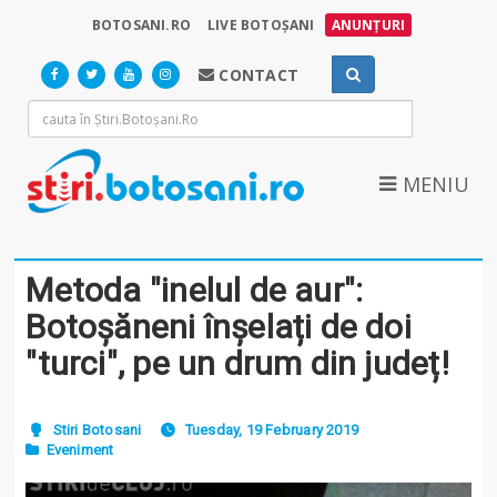
BOTOSANI.RO
LIVE BOTOȘANI
ANUNȚURI
CONTACT
MENIU
Metoda "inelul de aur":
Botoșăneni înșelați de doi
"turci", pe un drum din județ!
Stiri Botosani
Tuesday, 19 February 2019
Eveniment