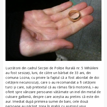
Lucrătorii din cadrul Secţiei de Poliţie Rurală nr. 5 Mihăileni
au fost sesizați, luni, de către un bărbat de 33 ani, din
comuna Lozna, cu privire la faptul că a fost abordat de doi
cetățeni necunoscuți, care s-au recomandat a fi cetățeni
turci și care, sub pretextul că au rămas fără motorină, i-au
oferit spre vânzare persoanei vătămate un inel din metal de
culoare galbenă, despre care aceştia au pretins că este din
aur. Imediat după primirea sumei de bani, cele două
persoane au părăsit zona în grabă cu ajutorul unui