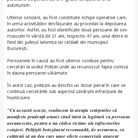
autoturism.
Ulterior sesizării, au fost constituite echipe operative care,
în urma activităţilor desfăşurate au procedat la depistarea
autorilor. Astfel, au fost identificate două persoane de sex
masculin în vârstă de 21 ani, respectiv 47 ani, unul dintre ei
fiind din judeţul Ialomița iar celălalt din municipiul
București,
Persoanele în cauză au fost ulterior conduse pentru
cercetări la sediul Poliţiei unde au recunoscut fapta comisă
în dauna persoanei vătămate.
În acest caz, poliţiştii au deschis un dosar penal în care se
continuă cercetările sub aspectul săvârșirii infracțiunii de
înșelăciune.
"Cu această ocazie, readucem în atenţia cetăţenilor să
manifeste prudenţă atunci când intră în legătură cu persoane
necunoscute, pentru a nu cădea victime ale infractorilor
voiajori. Poliţiştii botoşăneni recomandă, de asemenea, ca
cetăţenii să nu dea curs unor oferte comerciale aparent