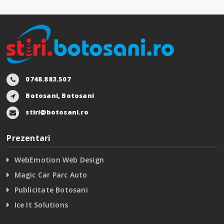
0748.883.507
Botosani, Botosani
stiri@botosani.ro
Prezentari
WebEmotion Web Design
Magic Car Parc Auto
Publicitate Botosani
Ice It Solutions