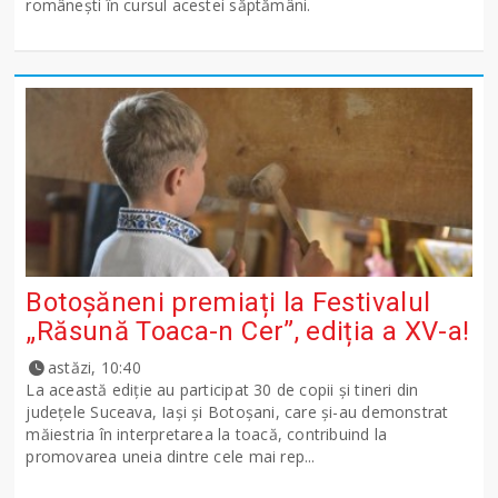
românești în cursul acestei săptămâni.
Botoșăneni premiați la Festivalul
„Răsună Toaca-n Cer”, ediția a XV-a!
astăzi, 10:40
La această ediție au participat 30 de copii și tineri din
județele Suceava, Iași și Botoșani, care și-au demonstrat
măiestria în interpretarea la toacă, contribuind la
promovarea uneia dintre cele mai rep...