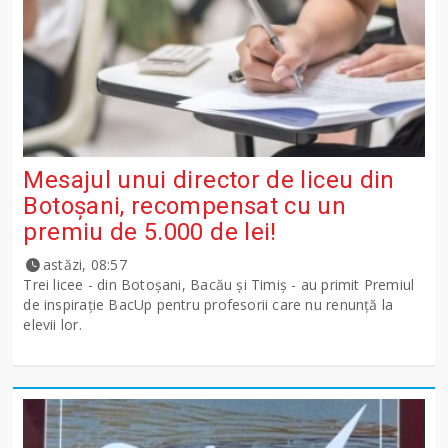
Mesajul unui director de liceu din
Botoșani, recompensat cu un
premiu de 5.000 de lei!
astăzi, 08:57
Trei licee - din Botoșani, Bacău și Timiș - au primit Premiul
de inspirație BacUp pentru profesorii care nu renunță la
elevii lor.