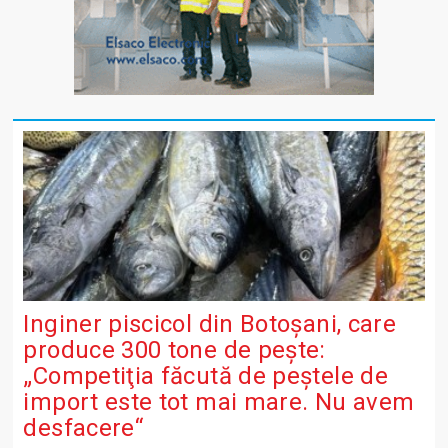
Inginer piscicol din Botoşani, care
produce 300 tone de peşte:
„Competiţia făcută de peştele de
import este tot mai mare. Nu avem
desfacere“