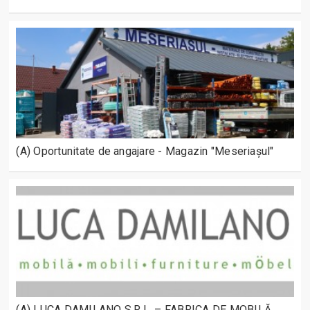
(A) Oportunitate de angajare - Magazin "Meseriașul"
(A) LUCA DAMILANO S.R.L. – FABRICA DE MOBILĂ