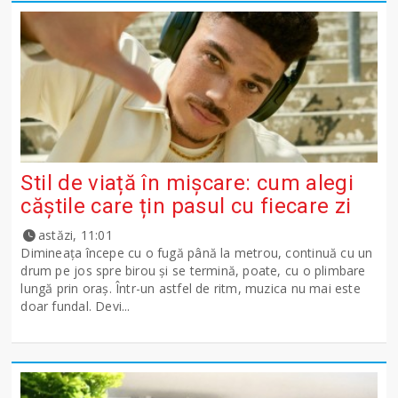
Stil de viață în mișcare: cum alegi
căștile care țin pasul cu fiecare zi
astăzi, 11:01
Dimineața începe cu o fugă până la metrou, continuă cu un
drum pe jos spre birou și se termină, poate, cu o plimbare
lungă prin oraș. Într-un astfel de ritm, muzica nu mai este
doar fundal. Devi...