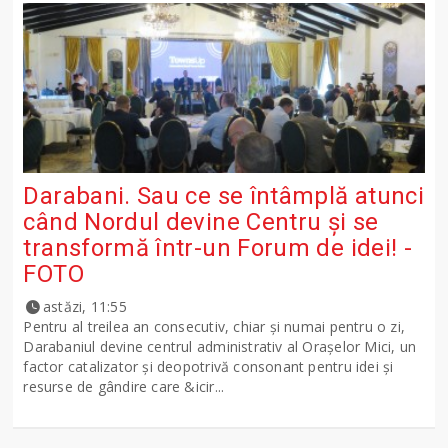
Darabani. Sau ce se întâmplă atunci
când Nordul devine Centru și se
transformă într-un Forum de idei! -
FOTO
astăzi, 11:55
Pentru al treilea an consecutiv, chiar și numai pentru o zi,
Darabaniul devine centrul administrativ al Orașelor Mici, un
factor catalizator și deopotrivă consonant pentru idei și
resurse de gândire care &icir...