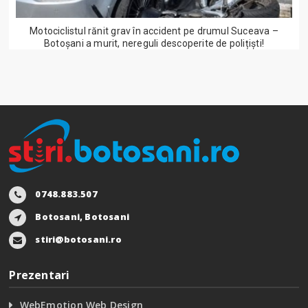
Motociclistul rănit grav în accident pe drumul Suceava –
Botoșani a murit, nereguli descoperite de polițiști!
0748.883.507
Botosani, Botosani
stiri@botosani.ro
Prezentari
WebEmotion Web Design