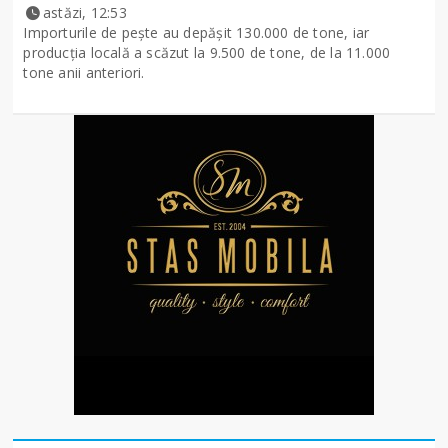
astăzi, 12:53
Importurile de peşte au depăşit 130.000 de tone, iar
producţia locală a scăzut la 9.500 de tone, de la 11.000
tone anii anteriori.