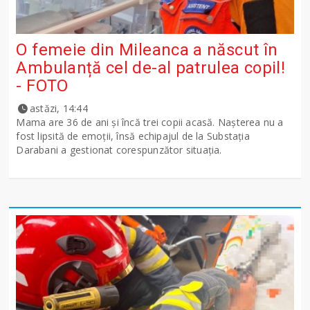
O femeie din Mileanca a născut în
Ambulanță cel de-al patrulea copil!
- FOTO
astăzi, 14:44
Mama are 36 de ani și încă trei copii acasă. Nașterea nu a
fost lipsită de emoții, însă echipajul de la Substația
Darabani a gestionat corespunzător situația.