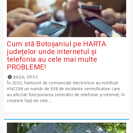
Cum stă Botoșaniul pe HARTA
județelor unde internetul și
telefonia au cele mai multe
PROBLEME!
astăzi, 09:53
În 2025, furnizorii de comunicații electronice au notificat
ANCOM un număr de 938 de incidente semnificative care
au afectat funcționarea serviciilor de telefonie și internet, în
creștere față de cele ...