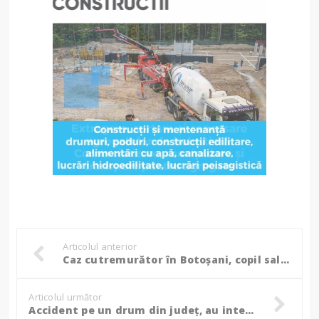
Articolul anterior
Caz cutremurător în Botoșani, copil salvat de jandarmi din mâna tatălui ce voia să îi ia viața!
Articolul următor
Accident pe un drum din județ, au intervenit pompierii și ambulanța! (foto)