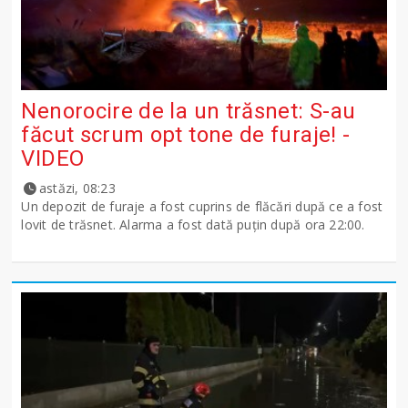
Nenorocire de la un trăsnet: S-au
făcut scrum opt tone de furaje! -
VIDEO
astăzi, 08:23
Un depozit de furaje a fost cuprins de flăcări după ce a fost
lovit de trăsnet. Alarma a fost dată puțin după ora 22:00.