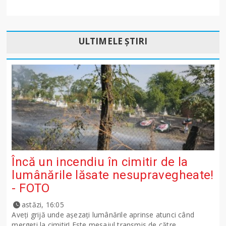
ULTIMELE ȘTIRI
Încă un incendiu în cimitir de la
lumânările lăsate nesupravegheate!
- FOTO
astăzi, 16:05
Aveți grijă unde așezați lumânările aprinse atunci când
mergeți la cimitir! Este mesajul transmis de către