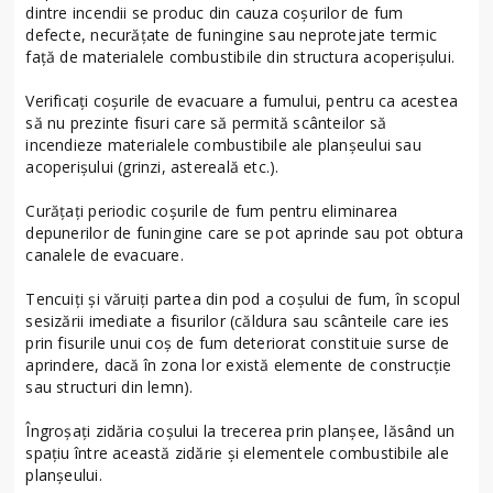
dintre incendii se produc din cauza coșurilor de fum
defecte, necurățate de funingine sau neprotejate termic
față de materialele combustibile din structura acoperișului.
Verificaţi coşurile de evacuare a fumului, pentru ca acestea
să nu prezinte fisuri care să permită scânteilor să
incendieze materialele combustibile ale planșeului sau
acoperișului (grinzi, astereală etc.).
Curățați periodic coșurile de fum pentru eliminarea
depunerilor de funingine care se pot aprinde sau pot obtura
canalele de evacuare.
Tencuiți şi văruiți partea din pod a coşului de fum, în scopul
sesizării imediate a fisurilor (căldura sau scânteile care ies
prin fisurile unui coş de fum deteriorat constituie surse de
aprindere, dacă în zona lor există elemente de construcţie
sau structuri din lemn).
Îngroșați zidăria coşului la trecerea prin planşee, lăsând un
spaţiu între această zidărie şi elementele combustibile ale
planşeului.