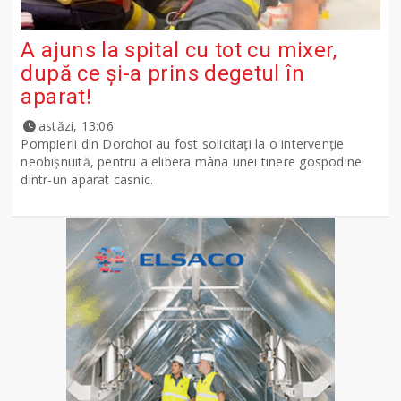
A ajuns la spital cu tot cu mixer,
după ce și-a prins degetul în
aparat!
astăzi, 13:06
Pompierii din Dorohoi au fost solicitați la o intervenție
neobișnuită, pentru a elibera mâna unei tinere gospodine
dintr-un aparat casnic.