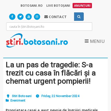
BOTOSANI.RO
LIVE BOTOȘANI
ANUNȚURI
CONTACT
MENIU
La un pas de tragedie: S-a
trezit cu casa în flăcări și a
chemat urgent pompierii!
Stiri Botosani
Friday, 22 November 2024
Eveniment
Proprietara casei a avut nevoie de îngrijiri medicale