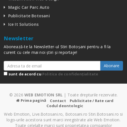
Magic Car Parc Auto
Publicitate Botosani
Ice It Solutions
Newsletter
Abonează-te la Newsletter-ul Stiri Botoșani pentru a fi la
curent cu cele mai noi știri și reportaje!
Abonare
sunt de acord cu
Politica de confidențialitate
© 2026
WEB EMOTION SRL
| Toate drepturile rezervate.
Prima pagină
Contact
Publicitate / Rate card
Codul deontologic
Web Emotion, Live.Botosani.ro, Botosani.ro Stiri.Botosani.ro si
logo-urile acestora sunt marci inregistrate ale Web Emotion.
Toate celelalte marci sunt proprietatea companiilor