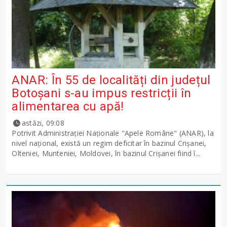
ANAR: În 55 de localități din județul
Botoșani s-au impus restricții în
alimentarea cu apă!
astăzi, 09:08
Potrivit Administraţiei Naţionale "Apele Române" (ANAR), la
nivel naţional, există un regim deficitar în bazinul Crişanei,
Olteniei, Munteniei, Moldovei, în bazinul Crişanei fiind î...