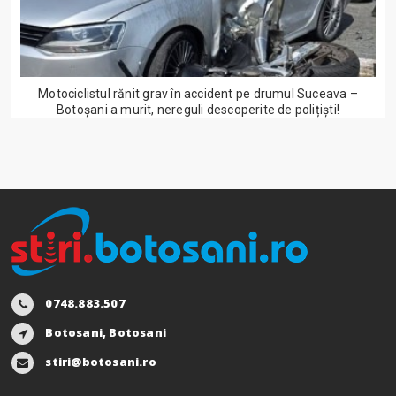
Motociclistul rănit grav în accident pe drumul Suceava –
Botoșani a murit, nereguli descoperite de polițiști!
0748.883.507
Botosani, Botosani
stiri@botosani.ro