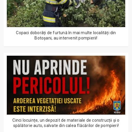
Copaci doborâți de furtună în mai multe localități din
Botoșani, au intervenit pompierii!
Cinci locuințe, un depozit de materiale de construcții și o
spălătorie auto, salvate din calea flăcărilor de pompieri!