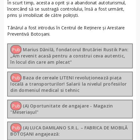
În scurt timp, acesta a oprit și a abandonat autoturismul,
încercând să se sustragă controlului, însă a fost urmărit,
prins și imobilizat de către polițiști.
Tânărul a fost introdus în Centrul de Reținere și Arestare
Preventivă Botoșani.
Pub
Marius Dănilă, fondatorul Brutăriei Rustik Pan:
„Am revenit acasă pentru a construi ceva autentic,
în locul din care am plecat”
Pub
Baza de cereale LITENI revoluționează piața
locală a transporturilor! Salarii la nivelul profesiilor
din domeniul medical si tehnic
Pub
(A) Oportunitate de angajare - Magazin
"Meseriașul"
Pub
(A) LUCA DAMILANO S.R.L. – FABRICA DE MOBILĂ
BOTOȘANI angajează: