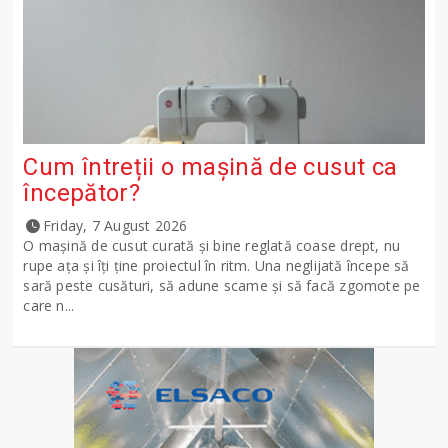
Cum întreții o mașină de cusut ca
începător?
Friday, 7 August 2026
O mașină de cusut curată și bine reglată coase drept, nu
rupe ața și îți ține proiectul în ritm. Una neglijată începe să
sară peste cusături, să adune scame și să facă zgomote pe
care n...