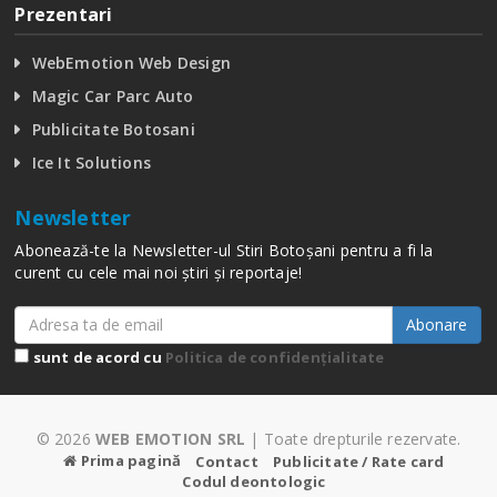
Prezentari
WebEmotion Web Design
Magic Car Parc Auto
Publicitate Botosani
Ice It Solutions
Newsletter
Abonează-te la Newsletter-ul Stiri Botoșani pentru a fi la
curent cu cele mai noi știri și reportaje!
Abonare
sunt de acord cu
Politica de confidențialitate
© 2026
WEB EMOTION SRL
| Toate drepturile rezervate.
Prima pagină
Contact
Publicitate / Rate card
Codul deontologic