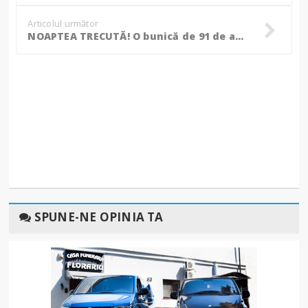
Articolul următor
NOAPTEA TRECUTĂ! O bunică de 91 de ani a rămas fără locuință, după un puternic incendiu!
SPUNE-NE OPINIA TA