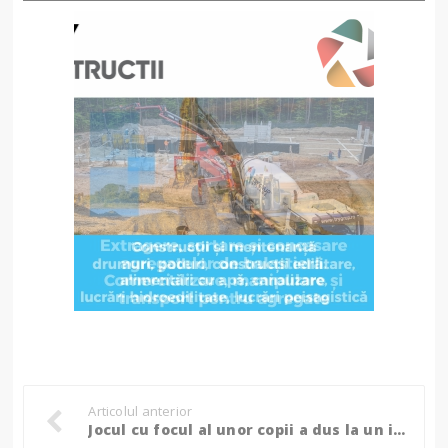
Articolul anterior
Jocul cu focul al unor copii a dus la un incendiu de proporții într-o gospodărie din Vorniceni! (Foto)