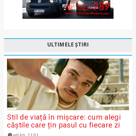
ULTIMELE ȘTIRI
Stil de viață în mișcare: cum alegi
căștile care țin pasul cu fiecare zi
astăzi, 11:01