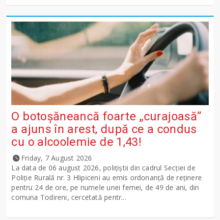
O botoșăneancă foarte „curajoasă”
a ajuns în arest, după ce a condus
cu o alcoolemie de 1,43!
Friday, 7 August 2026
La data de 06 august 2026, polițiștii din cadrul Secției de
Poliție Rurală nr. 3 Hlipiceni au emis ordonanță de reținere
pentru 24 de ore, pe numele unei femei, de 49 de ani, din
comuna Todireni, cercetată pentr...