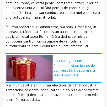
comuna Roma, cercetat pentru comiterea infracțiunilor de
conducerea unui vehicul fără permis de conducere și
punerea în circulație sau conducerea pe drumurile publice a
unui autovehicul neînmatriculat.
În urma probatoriului administrat, s-a stabilit faptul că, în
aceeași zi, tânărul ar fi condus un autoturism, pe drumul
public din localitatea Roma, fără a deține permis de
conducere pentru nicio categorie de vehicule, iar
autoturismul pe care îl conducea nu era înmatriculat.
CITEȘTE ȘI:
"Cum
funcționează un bonus de
bun venit fără depunere și
cum îl revendici"
Mai mult decât atât, în urma efectuării de către polițiști a
semnalelor de oprire, conducătorul auto nu s-a conformat,
continuându-și deplasarea, motiv pentru care s-a procedat
la urmărirea acestuia.