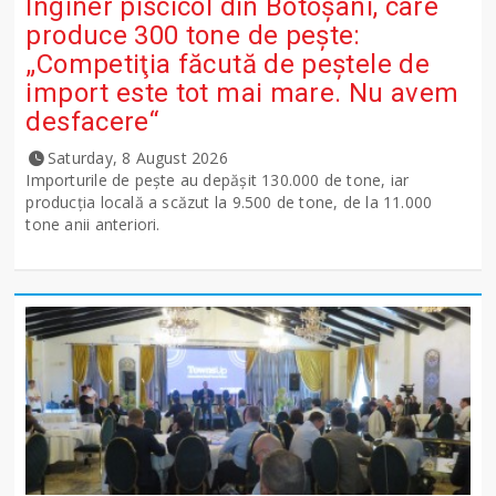
Inginer piscicol din Botoşani, care
produce 300 tone de peşte:
„Competiţia făcută de peştele de
import este tot mai mare. Nu avem
desfacere“
Saturday, 8 August 2026
Importurile de peşte au depăşit 130.000 de tone, iar
producţia locală a scăzut la 9.500 de tone, de la 11.000
tone anii anteriori.