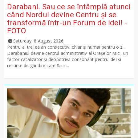
Darabani. Sau ce se întâmplă atunci
când Nordul devine Centru și se
transformă într-un Forum de idei! -
FOTO
Saturday, 8 August 2026
Pentru al treilea an consecutiv, chiar și numai pentru o zi,
Darabaniul devine centrul administrativ al Orașelor Mici, un
factor catalizator și deopotrivă consonant pentru idei și
resurse de gândire care &icir...