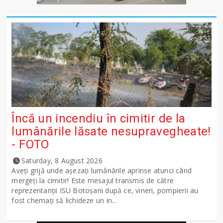
Încă un incendiu în cimitir de la
lumânările lăsate nesupravegheate!
- FOTO
Saturday, 8 August 2026
Aveți grijă unde așezați lumânările aprinse atunci când
mergeți la cimitir! Este mesajul transmis de către
reprezentanții ISU Botoșani după ce, vineri, pompierii au
fost chemați să lichideze un in...