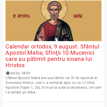
Calendar ortodox, 9 august: Sfântul
Apostol Matia; Sfinţii 10 Mucenici
care au pătimit pentru icoana lui
Hristos
astăzi, 08:00
Sfântul Apostol Matia era unul dintre cei 70 de Apostoli ai
Domnului Hristos, care s-a numărat apoi cu cei 12 Sfinţi
Apostoli (Fapte 1, 26), în locul lui Iuda Iscarioteanul, cel care
l-a vândut pe M&a...