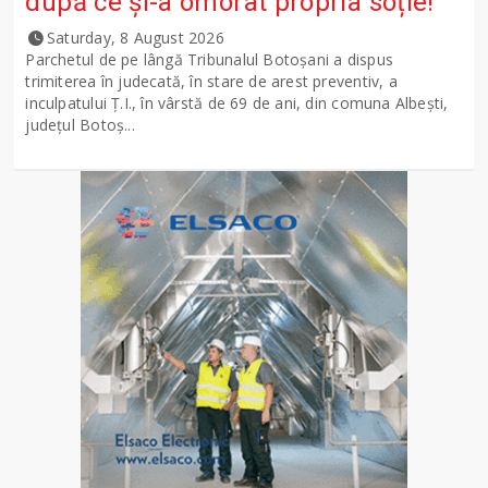
după ce și-a omorât propria soție!
Saturday, 8 August 2026
Parchetul de pe lângă Tribunalul Botoşani a dispus
trimiterea în judecată, în stare de arest preventiv, a
inculpatului Ț.I., în vârstă de 69 de ani, din comuna Albești,
județul Botoș...