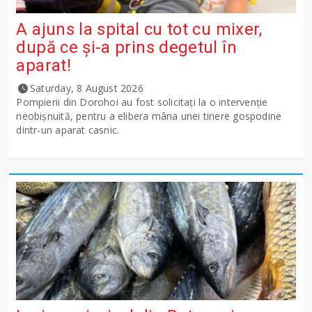
A ajuns la spital cu tot cu mixer,
după ce și-a prins degetul în
aparat!
Saturday, 8 August 2026
Pompierii din Dorohoi au fost solicitați la o intervenție
neobișnuită, pentru a elibera mâna unei tinere gospodine
dintr-un aparat casnic.