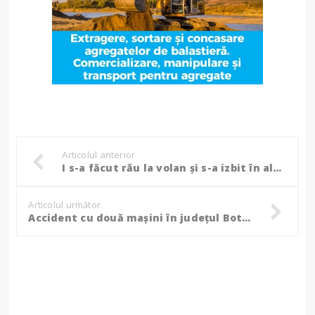
Articolul anterior
I s-a făcut rău la volan și s-a izbit în alte două mașini parcate, chiar în apropierea spitalului din Botoșani! (Foto)
Articolul următor
Accident cu două mașini în județul Botoșani: Trei persoane au fost transportate la spital! (Foto)