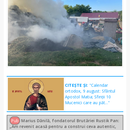
CITEȘTE ȘI:
"Calendar
ortodox, 9 august: Sfântul
Apostol Matia; Sfinţii 10
Mucenici care au păt..."
Pub
Marius Dănilă, fondatorul Brutăriei Rustik Pan:
„Am revenit acasă pentru a construi ceva autentic,