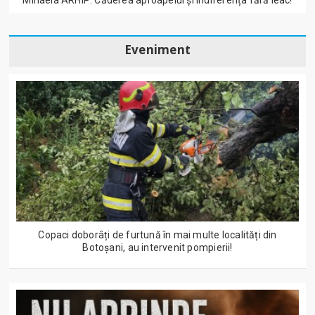
Mihaela ARHIP: Căderea aproapelui și indiferența fără leac!
Eveniment
Copaci doborâți de furtună în mai multe localități din
Botoșani, au intervenit pompierii!