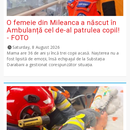
O femeie din Mileanca a născut în
Ambulanță cel de-al patrulea copil!
- FOTO
Saturday, 8 August 2026
Mama are 36 de ani și încă trei copii acasă. Nașterea nu a
fost lipsită de emoții, însă echipajul de la Substația
Darabani a gestionat corespunzător situația.