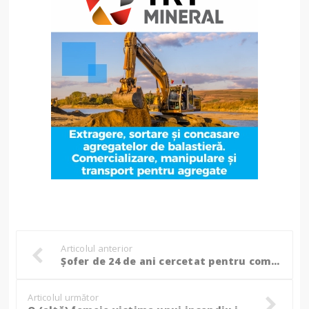
Articolul anterior
Șofer de 24 de ani cercetat pentru comiterea unei infracțiuni, ce le-a atras atenția polițiștilor!
Articolul următor