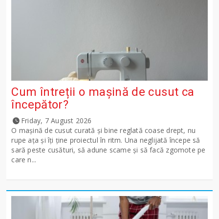
Cum întreții o mașină de cusut ca
începător?
Friday, 7 August 2026
O mașină de cusut curată și bine reglată coase drept, nu
rupe ața și îți ține proiectul în ritm. Una neglijată începe să
sară peste cusături, să adune scame și să facă zgomote pe
care n...