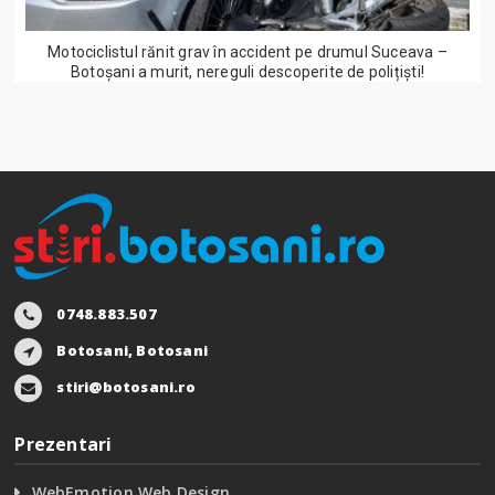
Motociclistul rănit grav în accident pe drumul Suceava –
Botoșani a murit, nereguli descoperite de polițiști!
0748.883.507
Botosani, Botosani
stiri@botosani.ro
Prezentari
WebEmotion Web Design