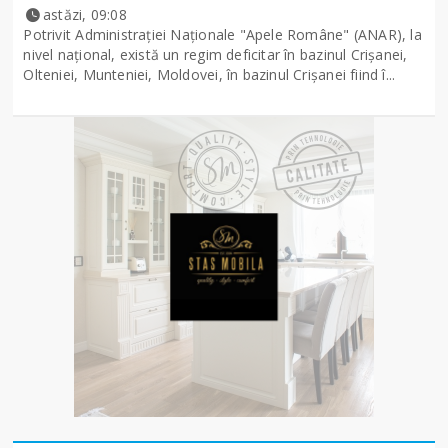
astăzi, 09:08
Potrivit Administraţiei Naţionale "Apele Române" (ANAR), la
nivel naţional, există un regim deficitar în bazinul Crişanei,
Olteniei, Munteniei, Moldovei, în bazinul Crişanei fiind î...