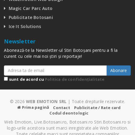
Magic Car Parc Auto
Publicitate Botosani
Ice It Solutions
Newsletter
Abonează-te la Newsletter-ul Stiri Botoșani pentru a fi la
curent cu cele mai noi știri și reportaje!
Abonare
sunt de acord cu
Politica de confidențialitate
© 2026
WEB EMOTION SRL
| Toate drepturile rezervate.
Prima pagină
Contact
Publicitate / Rate card
Codul deontologic
Web Emotion, Live.Botosani.ro, Botosani.ro Stiri.Botosani.ro si
logo-urile acestora sunt marci inregistrate ale Web Emotion.
Toate celelalte marci sunt proprietatea companiilor