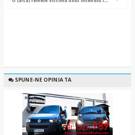
O (altă) femeie victima unui incendiu izbucnit în jurul coșului de fum, a primit îngrijiri medicale la fața locului!
SPUNE-NE OPINIA TA