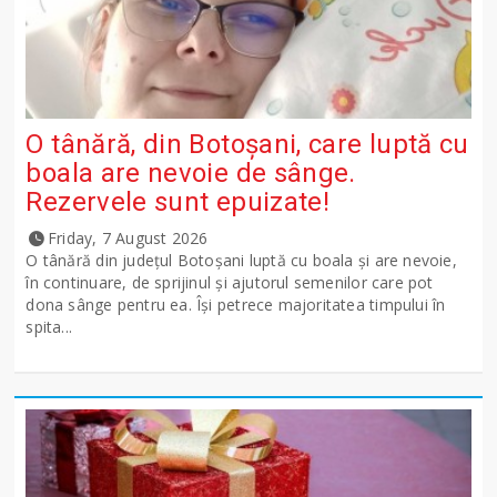
O tânără, din Botoșani, care luptă cu
boala are nevoie de sânge.
Rezervele sunt epuizate!
Friday, 7 August 2026
O tânără din județul Botoșani luptă cu boala și are nevoie,
în continuare, de sprijinul și ajutorul semenilor care pot
dona sânge pentru ea. Își petrece majoritatea timpului în
spita...