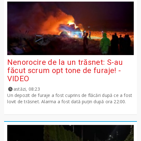
Nenorocire de la un trăsnet: S-au
făcut scrum opt tone de furaje! -
VIDEO
astăzi, 08:23
Un depozit de furaje a fost cuprins de flăcări după ce a fost
lovit de trăsnet. Alarma a fost dată puțin după ora 22:00.