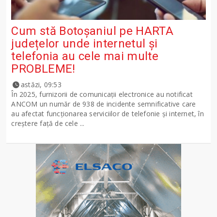
Cum stă Botoșaniul pe HARTA
județelor unde internetul și
telefonia au cele mai multe
PROBLEME!
astăzi, 09:53
În 2025, furnizorii de comunicații electronice au notificat
ANCOM un număr de 938 de incidente semnificative care
au afectat funcționarea serviciilor de telefonie și internet, în
creștere față de cele ...