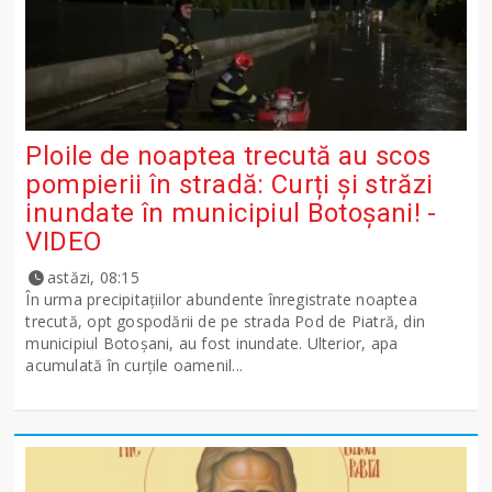
Ploile de noaptea trecută au scos
pompierii în stradă: Curți și străzi
inundate în municipiul Botoșani! -
VIDEO
astăzi, 08:15
În urma precipitațiilor abundente înregistrate noaptea
trecută, opt gospodării de pe strada Pod de Piatră, din
municipiul Botoșani, au fost inundate. Ulterior, apa
acumulată în curțile oamenil...