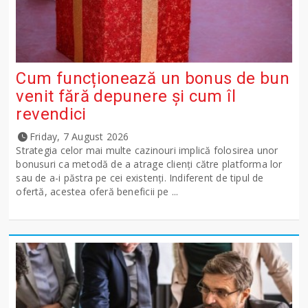
Cum funcționează un bonus de bun
venit fără depunere și cum îl
revendici
Friday, 7 August 2026
Strategia celor mai multe cazinouri implică folosirea unor
bonusuri ca metodă de a atrage clienți către platforma lor
sau de a-i păstra pe cei existenți. Indiferent de tipul de
ofertă, acestea oferă beneficii pe ...