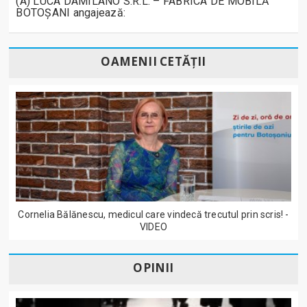
(A) LUCA DAMILANO S.R.L. – FABRICA DE MOBILĂ
BOTOȘANI angajează:
OAMENII CETĂȚII
Cornelia Bălănescu, medicul care vindecă trecutul prin scris! -
VIDEO
OPINII