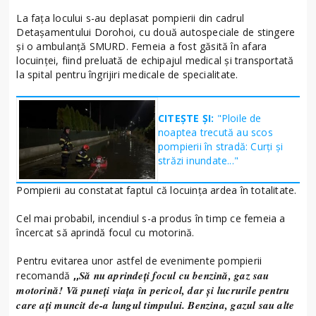
La fața locului s-au deplasat pompierii din cadrul
Detașamentului Dorohoi, cu două autospeciale de stingere
și o ambulanță SMURD. Femeia a fost găsită în afara
locuinței, fiind preluată de echipajul medical și transportată
la spital pentru îngrijiri medicale de specialitate.
CITEȘTE ȘI:
"Ploile de
noaptea trecută au scos
pompierii în stradă: Curți și
străzi inundate..."
Pompierii au constatat faptul că locuința ardea în totalitate.
Cel mai probabil, incendiul s-a produs în timp ce femeia a
încercat să aprindă focul cu motorină.
Pentru evitarea unor astfel de evenimente pompierii
Să nu aprindeți focul cu benzină, gaz sau
recomandă
,,
motorină! Vă puneți viața în pericol, dar și lucrurile pentru
care ați muncit de-a lungul timpului. Benzina, gazul sau alte