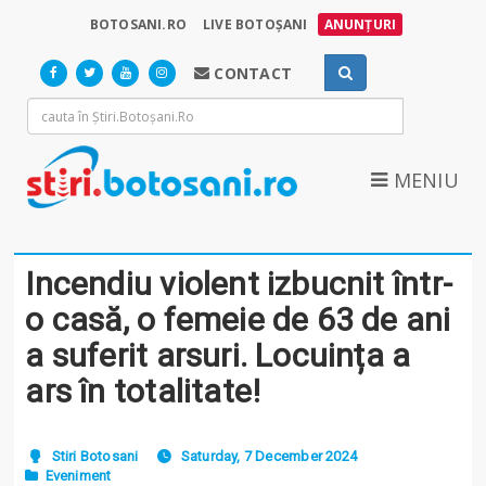
BOTOSANI.RO
LIVE BOTOȘANI
ANUNȚURI
CONTACT
MENIU
Incendiu violent izbucnit într-
o casă, o femeie de 63 de ani
a suferit arsuri. Locuința a
ars în totalitate!
Stiri Botosani
Saturday, 7 December 2024
Eveniment