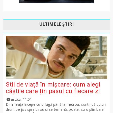
ULTIMELE ȘTIRI
Stil de viață în mișcare: cum alegi
căștile care țin pasul cu fiecare zi
astăzi, 11:01
Dimineața începe cu o fugă până la metrou, continuă cu un
drum pe jos spre birou și se termină, poate, cu o plimbare