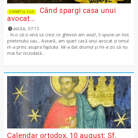
Când spargi casa unui
ZAMBETUL ZILEI
avocat…
astăzi, 07:15
- N-o să-ţi vină să crezi ce ghinion am avut!, îi spune un hoţ
prietenului sau... Aseară, am spart casă unui avocat şi omul
m-a prins asupra faptului. Mi-a dat drumul şi mi-a zis să nu
mai fur niciodată...
Calendar ortodox, 10 august: Sf.