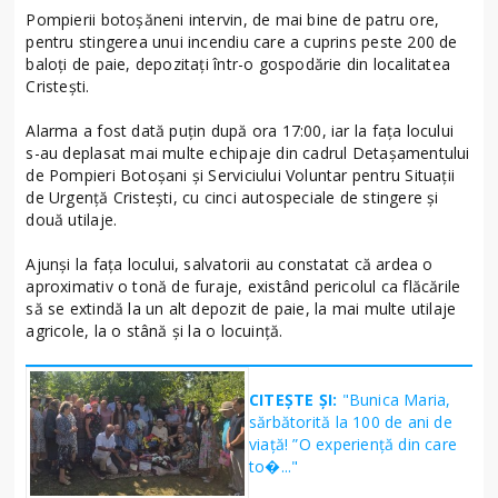
Pompierii botoșăneni intervin, de mai bine de patru ore,
pentru stingerea unui incendiu care a cuprins peste 200 de
baloți de paie, depozitați într-o gospodărie din localitatea
Cristești.
Alarma a fost dată puțin după ora 17:00, iar la fața locului
s-au deplasat mai multe echipaje din cadrul Detașamentului
de Pompieri Botoșani și Serviciului Voluntar pentru Situații
de Urgență Cristești, cu cinci autospeciale de stingere și
două utilaje.
Ajunși la fața locului, salvatorii au constatat că ardea o
aproximativ o tonă de furaje, existând pericolul ca flăcările
să se extindă la un alt depozit de paie, la mai multe utilaje
agricole, la o stână și la o locuință.
CITEȘTE ȘI:
"Bunica Maria,
sărbătorită la 100 de ani de
viață! ”O experiență din care
to�..."