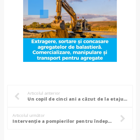
Articolul anterior
Un copil de cinci ani a căzut de la etajul I al unui bloc din Botoșani, a fost transportat la spital!
Articolul următor
Intervenție a pompierilor pentru îndepărtarea unei crengi căzute în Parcul „Mihai Eminescu”!