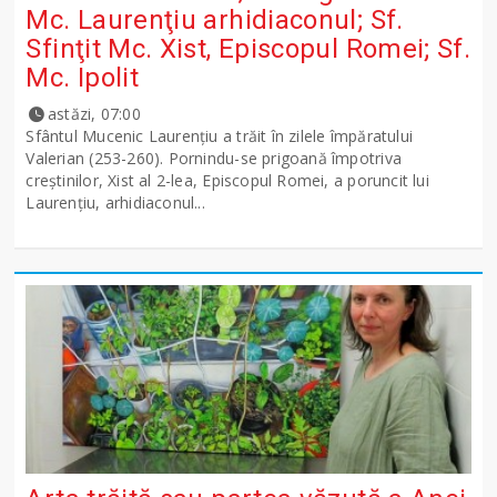
Mc. Laurenţiu arhidiaconul; Sf.
Sfinţit Mc. Xist, Episcopul Romei; Sf.
Mc. Ipolit
astăzi, 07:00
Sfântul Mucenic Laurenţiu a trăit în zilele împăratului
Valerian (253-260). Pornindu-se prigoană împotriva
creştinilor, Xist al 2-lea, Episcopul Romei, a poruncit lui
Laurenţiu, arhidiaconul...