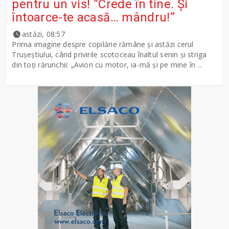
pentru un vis! ”Crede în tine. Și
întoarce-te acasă… mândru!”
astăzi, 08:57
Prima imagine despre copilărie rămâne și astăzi cerul
Trușeștiului, când privirile scotoceau înaltul senin și striga
din toți rărunchii: „Avion cu motor, ia-mă și pe mine în ...