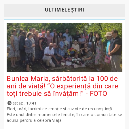
ULTIMELE ȘTIRI
Bunica Maria, sărbătorită la 100 de
ani de viață! ”O experiență din care
toți trebuie să învățăm!” - FOTO
astăzi, 10:41
Flori, urări, lacrimi de emoție și cuvinte de recunoștință.
Este unul dintre momentele fericite, în care o comunitate se
adună pentru a celebra Viața.