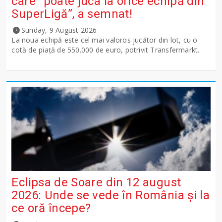
care ”poate juca la orice echipă din
SuperLigă”, a semnat!
Sunday, 9 August 2026
La noua echipă este cel mai valoros jucător din lot, cu o
cotă de piață de 550.000 de euro, potrivit Transfermarkt.
Eclipsa de Soare din 12 august
2026: Unde se vede în România și la
ce oră începe?