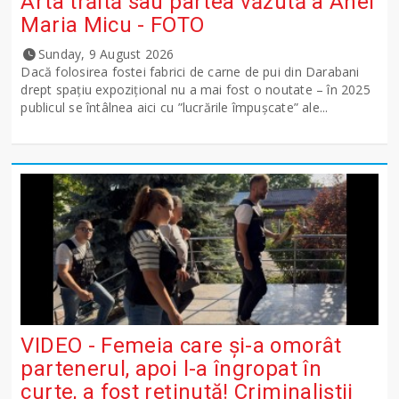
Arta trăită sau partea văzută a Anei
Maria Micu - FOTO
Sunday, 9 August 2026
Dacă folosirea fostei fabrici de carne de pui din Darabani
drept spațiu expozițional nu a mai fost o noutate – în 2025
publicul se întâlnea aici cu ”lucrările împușcate” ale...
VIDEO - Femeia care și-a omorât
partenerul, apoi l-a îngropat în
curte, a fost reținută! Criminaliștii