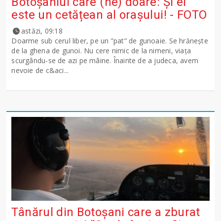
Botoșaniul care (ne) doare: Și el
este un cetățean al orașului! - FOTO
astăzi, 09:18
Doarme sub cerul liber, pe un ”pat” de gunoaie. Se hrănește
de la ghena de gunoi. Nu cere nimic de la nimeni, viața
scurgându-se de azi pe mâine. Înainte de a judeca, avem
nevoie de c&aci...
Tânărul din Botoșani care a zburat