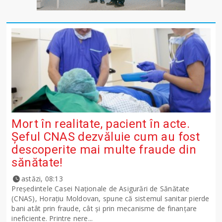
Mort în realitate, pacient în acte.
Șeful CNAS dezvăluie cum au fost
descoperite mai multe fraude din
sănătate!
astăzi, 08:13
Președintele Casei Naționale de Asigurări de Sănătate
(CNAS), Horațiu Moldovan, spune că sistemul sanitar pierde
bani atât prin fraude, cât și prin mecanisme de finanțare
ineficiente. Printre nere...