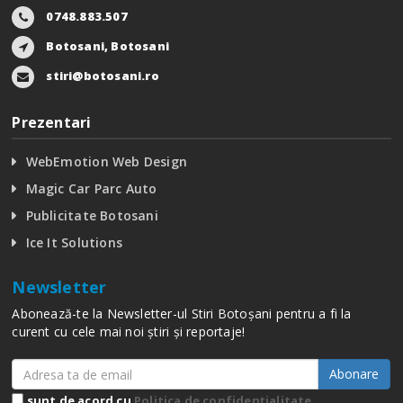
0748.883.507
Botosani, Botosani
stiri@botosani.ro
Prezentari
WebEmotion Web Design
Magic Car Parc Auto
Publicitate Botosani
Ice It Solutions
Newsletter
Abonează-te la Newsletter-ul Stiri Botoșani pentru a fi la
curent cu cele mai noi știri și reportaje!
Abonare
sunt de acord cu
Politica de confidențialitate