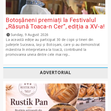
Botoșăneni premiați la Festivalul
„Răsună Toaca-n Cer”, ediția a XV-a!
Sunday, 9 August 2026
La această ediție au participat 30 de copii și tineri din
județele Suceava, Iași și Botoșani, care și-au demonstrat
măiestria în interpretarea la toacă, contribuind la
promovarea uneia dintre cele mai rep...
ADVERTORIAL