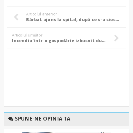
Articolul anterior
Bărbat ajuns la spital, după ce s-a ciocnit cu mașina de un tir! (Foto)
Articolul următor
Incendiu într-o gospodărie izbucnit după explozia unei petarde!
SPUNE-NE OPINIA TA