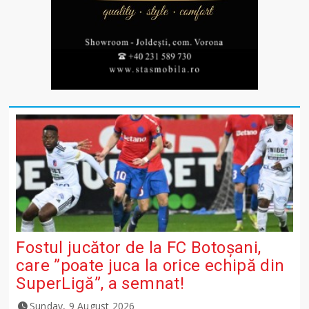
Fostul jucător de la FC Botoșani,
care ”poate juca la orice echipă din
SuperLigă”, a semnat!
Sunday, 9 August 2026