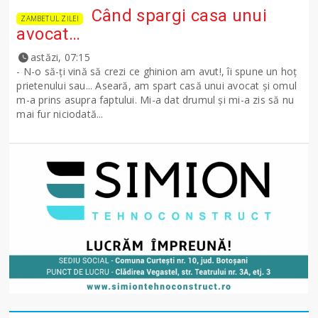
Când spargi casa unui
ZAMBETUL ZILEI
avocat…
astăzi, 07:15
- N-o să-ţi vină să crezi ce ghinion am avut!, îi spune un hoţ
prietenului sau... Aseară, am spart casă unui avocat şi omul
m-a prins asupra faptului. Mi-a dat drumul şi mi-a zis să nu
mai fur niciodată...