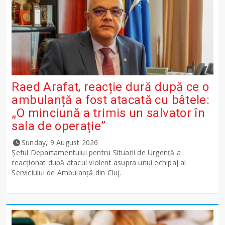
Raed Arafat, reacție dură după ce o
ambulanță a fost atacată cu bâtele:
„O minciună a trimis un salvator în
sala de operație”
Sunday, 9 August 2026
Șeful Departamentului pentru Situații de Urgență a
reacționat după atacul violent asupra unui echipaj al
Serviciului de Ambulanță din Cluj.