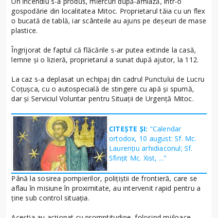
Un incendiu s-a produs, miercuri după-amiază, într-o
gospodărie din localitatea Mitoc. Proprietarul tăia cu un flex
o bucată de tablă, iar scânteile au ajuns pe deșeuri de mase
plastice.
Îngrijorat de faptul că flăcările s-ar putea extinde la casă,
lemne și o lizieră, proprietarul a sunat după ajutor, la 112.
La caz s-a deplasat un echipaj din cadrul Punctului de Lucru
Coțușca, cu o autospecială de stingere cu apă și spumă,
dar și Serviciul Voluntar pentru Situații de Urgență Mitoc.
CITEȘTE ȘI:
"Calendar
ortodox, 10 august: Sf. Mc.
Laurenţiu arhidiaconul; Sf.
Sfinţit Mc. Xist, ..."
Până la sosirea pompierilor, polițiștii de frontieră, care se
aflau în misiune în proximitate, au intervenit rapid pentru a
ține sub control situația.
Aceștia au acționat cu promptitudine, folosind mijloace