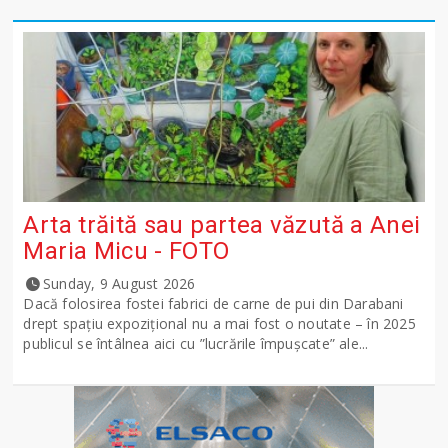
Arta trăită sau partea văzută a Anei
Maria Micu - FOTO
Sunday, 9 August 2026
Dacă folosirea fostei fabrici de carne de pui din Darabani
drept spațiu expozițional nu a mai fost o noutate – în 2025
publicul se întâlnea aici cu ”lucrările împușcate” ale...