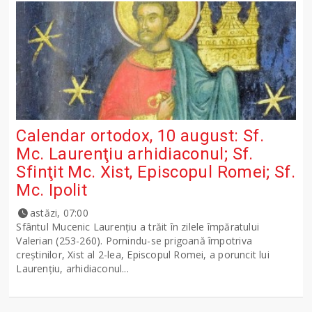
Calendar ortodox, 10 august: Sf.
Mc. Laurenţiu arhidiaconul; Sf.
Sfinţit Mc. Xist, Episcopul Romei; Sf.
Mc. Ipolit
astăzi, 07:00
Sfântul Mucenic Laurenţiu a trăit în zilele împăratului
Valerian (253-260). Pornindu-se prigoană împotriva
creştinilor, Xist al 2-lea, Episcopul Romei, a poruncit lui
Laurenţiu, arhidiaconul...