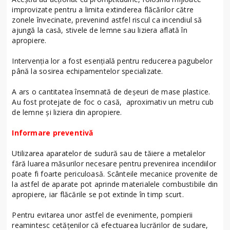
improvizate pentru a limita extinderea flăcărilor către
zonele învecinate, prevenind astfel riscul ca incendiul să
ajungă la casă, stivele de lemne sau liziera aflată în
apropiere.
Intervenția lor a fost esențială pentru reducerea pagubelor
până la sosirea echipamentelor specializate.
A ars o cantitatea însemnată de deșeuri de mase plastice.
Au fost protejate de foc o casă, aproximativ un metru cub
de lemne și liziera din apropiere.
Informare preventivă
Utilizarea aparatelor de sudură sau de tăiere a metalelor
fără luarea măsurilor necesare pentru prevenirea incendiilor
poate fi foarte periculoasă. Scânteile mecanice provenite de
la astfel de aparate pot aprinde materialele combustibile din
apropiere, iar flăcările se pot extinde în timp scurt.
Pentru evitarea unor astfel de evenimente, pompierii
reamintesc cetățenilor că efectuarea lucrărilor de sudare,