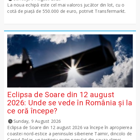
La noua echipă este cel mai valoros jucător din lot, cu o
cotă de piață de 550.000 de euro, potrivit Transfermarkt.
Eclipsa de Soare din 12 august
2026: Unde se vede în România și la
ce oră începe?
Sunday, 9 August 2026
Eclipsa de Soare din 12 august 2026 va începe în apropierea
coastei nord-estice a peninsulei siberiene Taimir, dincolo de
Cercul Polar, un teritoriu puțin populat din cauza climei