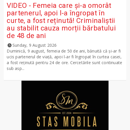
VIDEO - Femeia care și-a omorât
partenerul, apoi l-a îngropat în
curte, a fost reținută! Criminaliștii
au stabilit cauza morții bărbatului
de 48 de ani
Sunday, 9 August 2026
Duminică, 9 august, femeia de 50 de ani, bănuită că și-ar fi
ucis partenerul de viață, apoi l-ar fi îngropat în curtea casei,
a fost reținută pentru 24 de ore. Cercetările sunt continuate
sub asp...