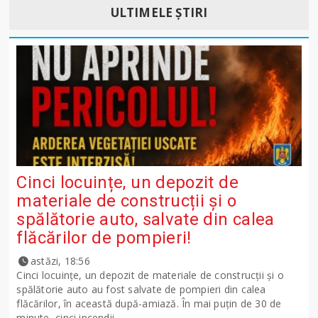
ULTIMELE ȘTIRI
Cinci locuințe, un depozit de
materiale de construcții și o
spălătorie auto, salvate din calea
flăcărilor de pompieri!
astăzi, 18:56
Cinci locuințe, un depozit de materiale de construcții și o
spălătorie auto au fost salvate de pompieri din calea
flăcărilor, în această după-amiază. În mai puțin de 30 de
minute, cinci incendii...