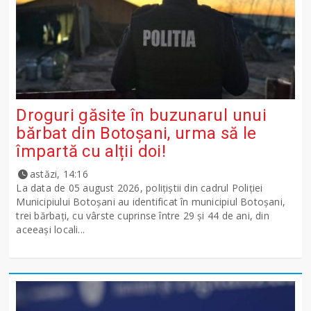
Droguri găsite în buzunarul unui
bărbat din Botoșani, urma să le
împartă cu alții doi!
astăzi, 14:16
La data de 05 august 2026, polițiștii din cadrul Poliției
Municipiului Botoșani au identificat în municipiul Botoșani,
trei bărbați, cu vârste cuprinse între 29 și 44 de ani, din
aceeași locali...