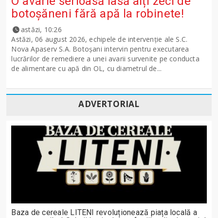
O avarie serioasă lasă alți zeci de
botoșăneni fără apă la robinete!
astăzi, 10:26
Astăzi, 06 august 2026, echipele de intervenție ale S.C.
Nova Apaserv S.A. Botoșani intervin pentru executarea
lucrărilor de remediere a unei avarii survenite pe conducta
de alimentare cu apă din OL, cu diametrul de...
ADVERTORIAL
Baza de cereale LITENI revoluționează piața locală a