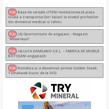
Pub
Baza de cereale LITENI revoluționează piața
locală a transporturilor! Salarii la nivelul profesiilor
din domeniul medical si tehnic
Pub
(A) Oportunitate de angajare - Magazin
"Meseriașul"
Pub
(A) LUCA DAMILANO S.R.L. – FABRICA DE MOBILĂ
BOTOȘANI angajează:
Pub
România și-a desemnat primul Golden Steak:
Tomahawk Duroc de la DCD