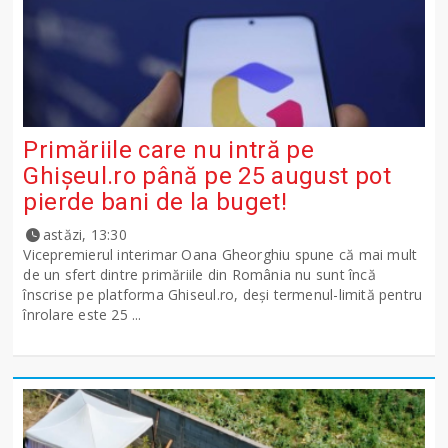
Primăriile care nu intră pe
Ghişeul.ro până pe 25 august pot
pierde bani de la buget!
astăzi, 13:30
Vicepremierul interimar Oana Gheorghiu spune că mai mult
de un sfert dintre primăriile din România nu sunt încă
înscrise pe platforma Ghiseul.ro, deși termenul-limită pentru
înrolare este 25 ...