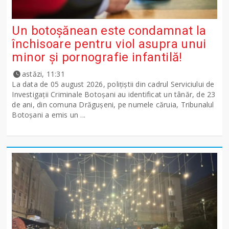
Un botoșănean este condamnat la
închisoare pentru viol asupra unui
minor și pornografie infantilă!
astăzi, 11:31
La data de 05 august 2026, polițiștii din cadrul Serviciului de
Investigații Criminale Botoșani au identificat un tânăr, de 23
de ani, din comuna Drăgușeni, pe numele căruia, Tribunalul
Botoșani a emis un ...