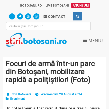
BOTOSANI.RO
LIVE BOTOȘANI
ANUNȚURI
CONTACT
MENIU
Focuri de armă într-un parc
din Botoșani, mobilizare
rapidă a polițiștilor! (Foto)
Stiri Botosani
Wednesday, 28 August 2024
Eveniment
Un botoșănean a fost reținut după ce a tras cu pușca