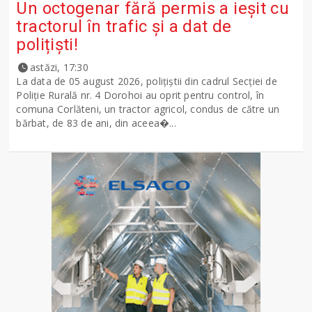
Un octogenar fără permis a ieșit cu
tractorul în trafic și a dat de
polițiști!
astăzi, 17:30
La data de 05 august 2026, polițiștii din cadrul Secției de
Poliție Rurală nr. 4 Dorohoi au oprit pentru control, în
comuna Corlăteni, un tractor agricol, condus de către un
bărbat, de 83 de ani, din aceea�...