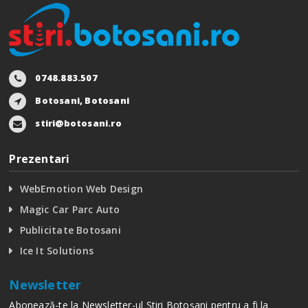
0748.883.507
Botosani, Botosani
stiri@botosani.ro
Prezentari
WebEmotion Web Design
Magic Car Parc Auto
Publicitate Botosani
Ice It Solutions
Newsletter
Abonează-te la Newsletter-ul Stiri Botoșani pentru a fi la