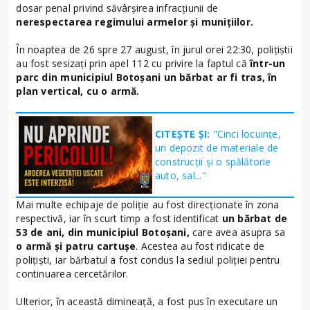
dosar penal privind săvârșirea infracțiunii de
nerespectarea regimului armelor și munițiilor.
În noaptea de 26 spre 27 august, în jurul orei 22:30, polițiștii
au fost sesizați prin apel 112 cu privire la faptul că
într-un
parc din municipiul Botoșani un bărbat ar fi tras, în
plan vertical, cu o armă.
CITEȘTE ȘI:
"Cinci locuințe,
un depozit de materiale de
construcții și o spălătorie
auto, sal..."
Mai multe echipaje de poliție au fost direcționate în zona
respectivă, iar în scurt timp a fost identificat
un bărbat de
53 de ani, din municipiul Botoșani,
care avea asupra sa
o armă și patru cartușe
. Acestea au fost ridicate de
polițiști, iar bărbatul a fost condus la sediul poliției pentru
continuarea cercetărilor.
Ulterior, în această dimineață, a fost pus în executare un