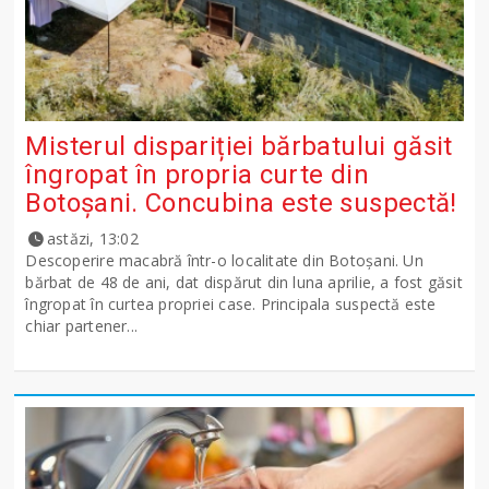
Misterul dispariției bărbatului găsit
îngropat în propria curte din
Botoșani. Concubina este suspectă!
astăzi, 13:02
Descoperire macabră într-o localitate din Botoșani. Un
bărbat de 48 de ani, dat dispărut din luna aprilie, a fost găsit
îngropat în curtea propriei case. Principala suspectă este
chiar partener...