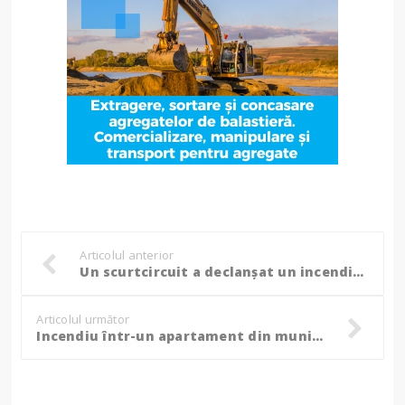
Articolul anterior
Un scurtcircuit a declanșat un incendiu noaptea trecută, pompieri chemați urgent în ajutor!
Articolul următor
Incendiu într-un apartament din municipiul Botoșani: Patru persoane au avut nevoie de îngrijiri medicale! (foto)