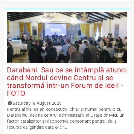
Darabani. Sau ce se întâmplă atunci
când Nordul devine Centru și se
transformă într-un Forum de idei! -
FOTO
Saturday, 8 August 2026
Pentru al treilea an consecutiv, chiar și numai pentru o zi,
Darabaniul devine centrul administrativ al Orașelor Mici, un
factor catalizator și deopotrivă consonant pentru idei și
resurse de gândire care &icir...