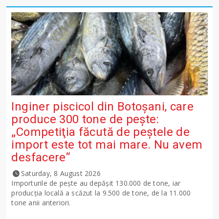
Inginer piscicol din Botoşani, care
produce 300 tone de peşte:
„Competiţia făcută de peştele de
import este tot mai mare. Nu avem
desfacere“
Saturday, 8 August 2026
Importurile de peşte au depăşit 130.000 de tone, iar
producţia locală a scăzut la 9.500 de tone, de la 11.000
tone anii anteriori.