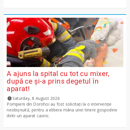
A ajuns la spital cu tot cu mixer,
după ce și-a prins degetul în
aparat!
Saturday, 8 August 2026
Pompierii din Dorohoi au fost solicitați la o intervenție
neobișnuită, pentru a elibera mâna unei tinere gospodine
dintr-un aparat casnic.