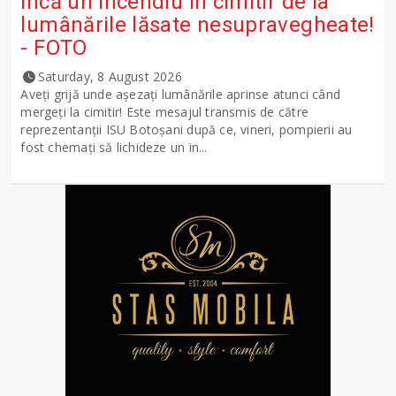
Încă un incendiu în cimitir de la
lumânările lăsate nesupravegheate!
- FOTO
Saturday, 8 August 2026
Aveți grijă unde așezați lumânările aprinse atunci când
mergeți la cimitir! Este mesajul transmis de către
reprezentanții ISU Botoșani după ce, vineri, pompierii au
fost chemați să lichideze un in...