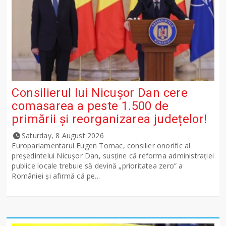
Consilierul lui Nicușor Dan cere
comasarea a peste 1.500 de
primării și reorganizarea județelor!
Saturday, 8 August 2026
Europarlamentarul Eugen Tomac, consilier onorific al
președintelui Nicușor Dan, susține că reforma administrației
publice locale trebuie să devină „prioritatea zero” a
României și afirmă că pe...