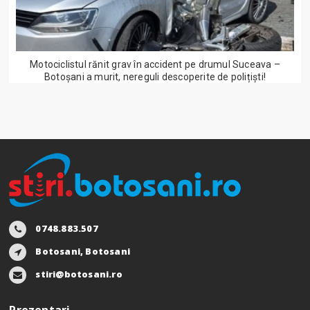
Motociclistul rănit grav în accident pe drumul Suceava –
Botoșani a murit, nereguli descoperite de polițiști!
0748.883.507
Botosani, Botosani
stiri@botosani.ro
Prezentari