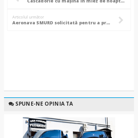
Cascadorie cu mașina în miez de noapte. Un șofer a distrus balustrada unui scuar de tramvai, după ce a pierdut controlul mașinii
Articolul următor
Aeronava SMURD solicitată pentru a prelua un pacient în stare gravă
SPUNE-NE OPINIA TA