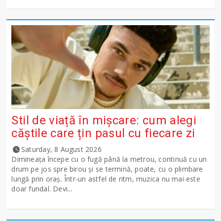
Stil de viață în mișcare: cum alegi
căștile care țin pasul cu fiecare zi
Saturday, 8 August 2026
Dimineața începe cu o fugă până la metrou, continuă cu un
drum pe jos spre birou și se termină, poate, cu o plimbare
lungă prin oraș. Într-un astfel de ritm, muzica nu mai este
doar fundal. Devi...