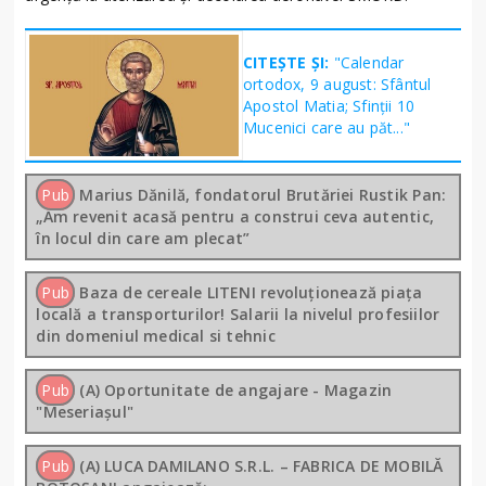
CITEȘTE ȘI:
"Calendar
ortodox, 9 august: Sfântul
Apostol Matia; Sfinţii 10
Mucenici care au păt..."
Pub
Marius Dănilă, fondatorul Brutăriei Rustik Pan:
„Am revenit acasă pentru a construi ceva autentic,
în locul din care am plecat”
Pub
Baza de cereale LITENI revoluționează piața
locală a transporturilor! Salarii la nivelul profesiilor
din domeniul medical si tehnic
Pub
(A) Oportunitate de angajare - Magazin
"Meseriașul"
Pub
(A) LUCA DAMILANO S.R.L. – FABRICA DE MOBILĂ