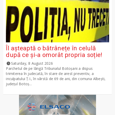
Îl așteaptă o bătrânețe în celulă
după ce și-a omorât propria soție!
Saturday, 8 August 2026
Parchetul de pe lângă Tribunalul Botoşani a dispus
trimiterea în judecată, în stare de arest preventiv, a
inculpatului Ț.I., în vârstă de 69 de ani, din comuna Albești,
județul Botoș...