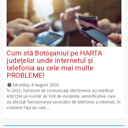
Cum stă Botoșaniul pe HARTA
județelor unde internetul și
telefonia au cele mai multe
PROBLEME!
Saturday, 8 August 2026
În 2025, furnizorii de comunicații electronice au notificat
ANCOM un număr de 938 de incidente semnificative care
au afectat funcționarea serviciilor de telefonie și internet, în
creștere față de cele ...