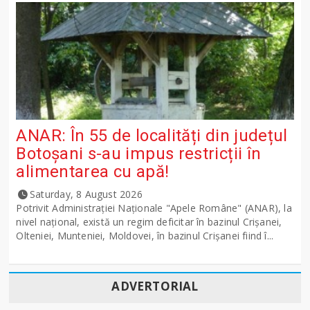
ANAR: În 55 de localități din județul
Botoșani s-au impus restricții în
alimentarea cu apă!
Saturday, 8 August 2026
Potrivit Administraţiei Naţionale "Apele Române" (ANAR), la
nivel naţional, există un regim deficitar în bazinul Crişanei,
Olteniei, Munteniei, Moldovei, în bazinul Crişanei fiind î...
ADVERTORIAL