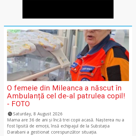
O femeie din Mileanca a născut în
Ambulanță cel de-al patrulea copil!
- FOTO
Saturday, 8 August 2026
Mama are 36 de ani și încă trei copii acasă. Nașterea nu a
fost lipsită de emoții, însă echipajul de la Substația
Darabani a gestionat corespunzător situația.