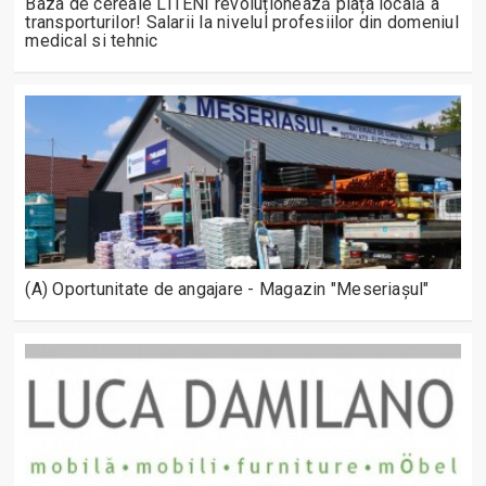
Baza de cereale LITENI revoluționează piața locală a
transporturilor! Salarii la nivelul profesiilor din domeniul
medical si tehnic
(A) Oportunitate de angajare - Magazin "Meseriașul"