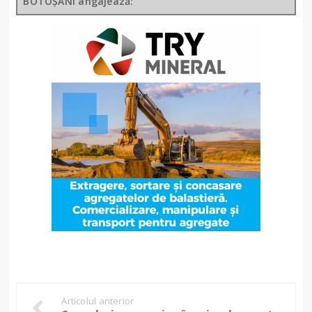
BOTOȘANI angajează:
Articolul anterior