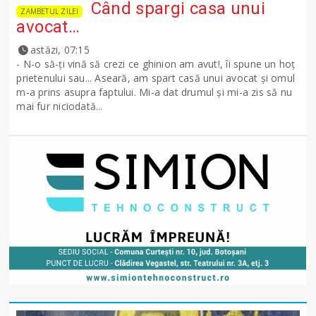
Când spargi casa unui
ZAMBETUL ZILEI
avocat…
astăzi, 07:15
- N-o să-ţi vină să crezi ce ghinion am avut!, îi spune un hoţ
prietenului sau... Aseară, am spart casă unui avocat şi omul
m-a prins asupra faptului. Mi-a dat drumul şi mi-a zis să nu
mai fur niciodată...