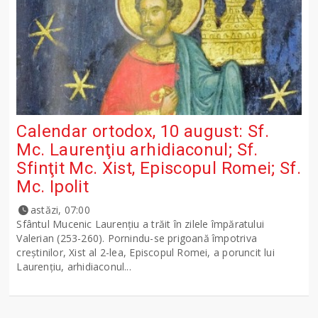
Calendar ortodox, 10 august: Sf.
Mc. Laurenţiu arhidiaconul; Sf.
Sfinţit Mc. Xist, Episcopul Romei; Sf.
Mc. Ipolit
astăzi, 07:00
Sfântul Mucenic Laurenţiu a trăit în zilele împăratului
Valerian (253-260). Pornindu-se prigoană împotriva
creştinilor, Xist al 2-lea, Episcopul Romei, a poruncit lui
Laurenţiu, arhidiaconul...