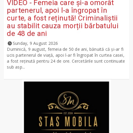
VIDEO - Femeia care și-a omorât
partenerul, apoi l-a îngropat în
curte, a fost reținută! Criminaliștii
au stabilit cauza morții bărbatului
de 48 de ani
Sunday, 9 August 2026
Duminică, 9 august, femeia de 50 de ani, bănuită că și-ar fi
ucis partenerul de viață, apoi l-ar fi îngropat în curtea casei,
a fost reținută pentru 24 de ore. Cercetările sunt continuate
sub asp...