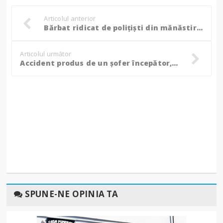
Articolul anterior
Bărbat ridicat de polițiști din mănăstire și adus sub escortă la Penitenciarul Botoșani
Articolul următor
Accident produs de un șofer începător, aflat sub aburii alcoolului
SPUNE-NE OPINIA TA