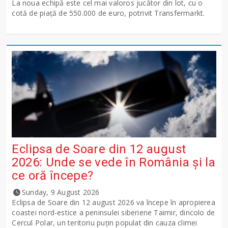
La noua echipă este cel mai valoros jucător din lot, cu o
cotă de piață de 550.000 de euro, potrivit Transfermarkt.
Eclipsa de Soare din 12 august
2026: Unde se vede în România și la
ce oră începe?
Sunday, 9 August 2026
Eclipsa de Soare din 12 august 2026 va începe în apropierea
coastei nord-estice a peninsulei siberiene Taimir, dincolo de
Cercul Polar, un teritoriu puțin populat din cauza climei