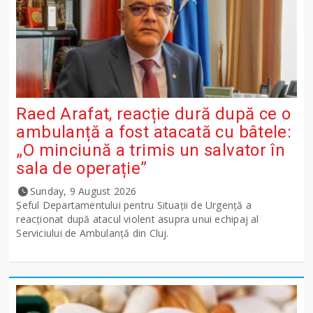
Raed Arafat, reacție dură după ce o
ambulanță a fost atacată cu bâtele:
„O minciună a trimis un salvator în
sala de operație”
Sunday, 9 August 2026
Șeful Departamentului pentru Situații de Urgență a
reacționat după atacul violent asupra unui echipaj al
Serviciului de Ambulanță din Cluj.