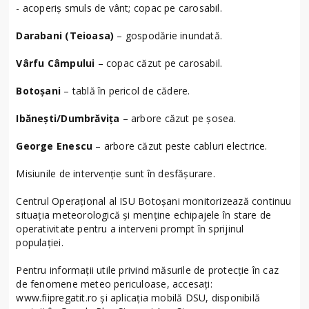
- acoperiș smuls de vânt; copac pe carosabil.
Darabani (Teioasa)
– gospodărie inundată.
Vârfu Câmpului
– copac căzut pe carosabil.
Botoșani
– tablă în pericol de cădere.
Ibănești/Dumbrăvița
– arbore căzut pe șosea.
George Enescu
– arbore căzut peste cabluri electrice.
Misiunile de intervenție sunt în desfășurare.
Centrul Operațional al ISU Botoșani monitorizează continuu
situația meteorologică și menține echipajele în stare de
operativitate pentru a interveni prompt în sprijinul
populației.
Pentru informații utile privind măsurile de protecție în caz
de fenomene meteo periculoase, accesați:
www.fiipregatit.ro și aplicația mobilă DSU, disponibilă