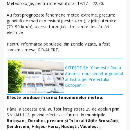
Meteorologie, pentru intervalul orar 19:17 – 22:30.
Au fost prognozate fenomene meteo extreme, precum:
grindină de mari dimensiuni (peste 4 cm), vijelii puternice
(70–90 km/h), averse torențiale, frecvente descărcări
electrice
Pentru informarea populației din zonele vizate, a fost
transmis mesaj RO-ALERT.
CITEȘTE ȘI:
"Cine este Paula
Amariei, noul secretar general
al Instituției Prefectului
Botoșani!"
Efecte produse în urma fenomenelor meteo:
Până la această oră, au fost înregistrate 29 de apeluri prin
SNUAU 112, privind efecte ale furtunii în municipiile
Botoșani, Dorohoi, precum și în localitățile Broscăuți,
Șendriceni, Hilișeu-Horia, Hudești, Văculești,