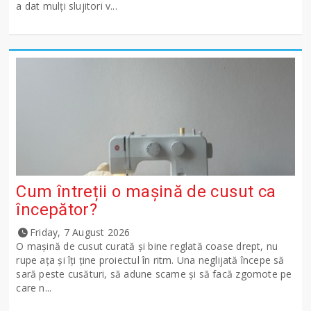
a dat mulți slujitori v...
Cum întreții o mașină de cusut ca
începător?
Friday, 7 August 2026
O mașină de cusut curată și bine reglată coase drept, nu
rupe ața și îți ține proiectul în ritm. Una neglijată începe să
sară peste cusături, să adune scame și să facă zgomote pe
care n...