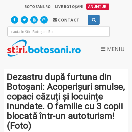
BOTOSANI.RO
LIVE BOTOȘANI
ANUNȚURI
CONTACT
MENIU
Dezastru după furtuna din
Botoșani: Acoperișuri smulse,
copaci căzuți și locuințe
inundate. O familie cu 3 copii
blocată într-un autoturism!
(Foto)