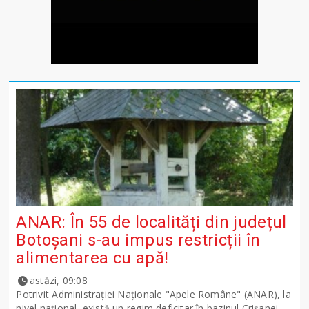
ANAR: În 55 de localități din județul
Botoșani s-au impus restricții în
alimentarea cu apă!
astăzi, 09:08
Potrivit Administraţiei Naţionale "Apele Române" (ANAR), la
nivel naţional, există un regim deficitar în bazinul Crişanei,