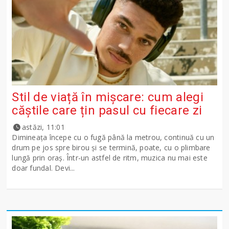
Stil de viață în mișcare: cum alegi
căștile care țin pasul cu fiecare zi
astăzi, 11:01
Dimineața începe cu o fugă până la metrou, continuă cu un
drum pe jos spre birou și se termină, poate, cu o plimbare
lungă prin oraș. Într-un astfel de ritm, muzica nu mai este
doar fundal. Devi...