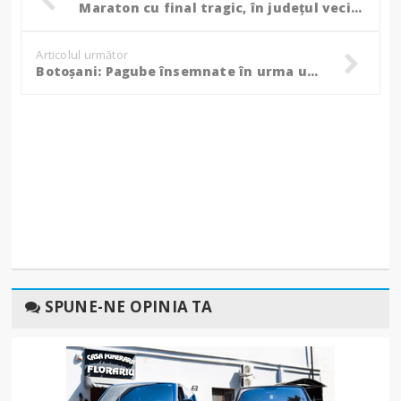
Maraton cu final tragic, în județul vecin: Un bărbat a murit după ce un copac a căzut peste el! (Foto, Video)
Articolul următor
Botoșani: Pagube însemnate în urma unui incendiu într-o gospodărie. Pompierii au intervenit aproape două ore! (Foto)
SPUNE-NE OPINIA TA