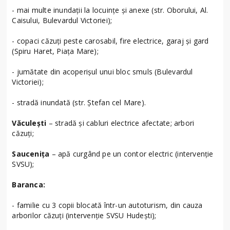
- mai multe inundații la locuințe și anexe (str. Oborului, Al.
Caisului, Bulevardul Victoriei);
- copaci căzuți peste carosabil, fire electrice, garaj și gard
(Spiru Haret, Piața Mare);
- jumătate din acoperișul unui bloc smuls (Bulevardul
Victoriei);
- stradă inundată (str. Ștefan cel Mare).
Văculești
– stradă și cabluri electrice afectate; arbori
căzuți;
Saucenița
– apă curgând pe un contor electric (intervenție
SVSU);
Baranca:
- familie cu 3 copii blocată într-un autoturism, din cauza
arborilor căzuți (intervenție SVSU Hudești);