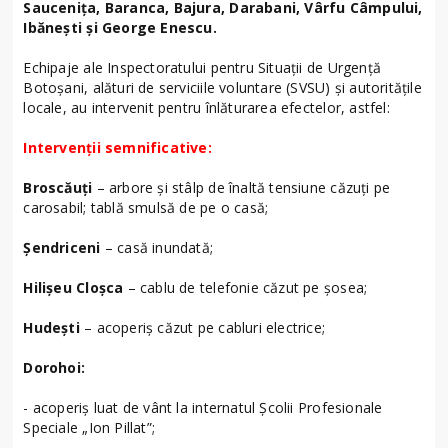
Saucenița, Baranca, Bajura, Darabani, Vârfu Câmpului,
Ibănești și George Enescu.
Echipaje ale Inspectoratului pentru Situații de Urgență
Botoșani, alături de serviciile voluntare (SVSU) și autoritățile
locale, au intervenit pentru înlăturarea efectelor, astfel:
Intervenții semnificative:
Broscăuți
– arbore și stâlp de înaltă tensiune căzuți pe
carosabil; tablă smulsă de pe o casă;
Șendriceni
– casă inundată;
Hilișeu Cloșca
– cablu de telefonie căzut pe șosea;
Hudești
– acoperiș căzut pe cabluri electrice;
Dorohoi:
- acoperiș luat de vânt la internatul Școlii Profesionale
Speciale „Ion Pillat”;