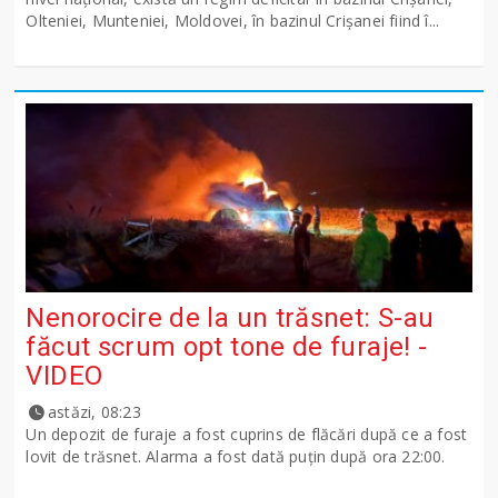
Olteniei, Munteniei, Moldovei, în bazinul Crişanei fiind î...
Nenorocire de la un trăsnet: S-au
făcut scrum opt tone de furaje! -
VIDEO
astăzi, 08:23
Un depozit de furaje a fost cuprins de flăcări după ce a fost
lovit de trăsnet. Alarma a fost dată puțin după ora 22:00.