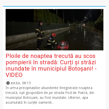
Ploile de noaptea trecută au scos
pompierii în stradă: Curți și străzi
inundate în municipiul Botoșani! -
VIDEO
astăzi, 08:15
În urma precipitațiilor abundente înregistrate noaptea
trecută, opt gospodării de pe strada Pod de Piatră, din
municipiul Botoșani, au fost inundate. Ulterior, apa
acumulată în curțile oamenil...