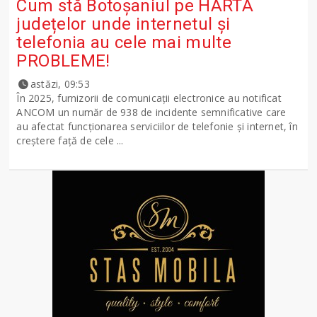
Cum stă Botoșaniul pe HARTA
județelor unde internetul și
telefonia au cele mai multe
PROBLEME!
astăzi, 09:53
În 2025, furnizorii de comunicații electronice au notificat
ANCOM un număr de 938 de incidente semnificative care
au afectat funcționarea serviciilor de telefonie și internet, în
creștere față de cele ...