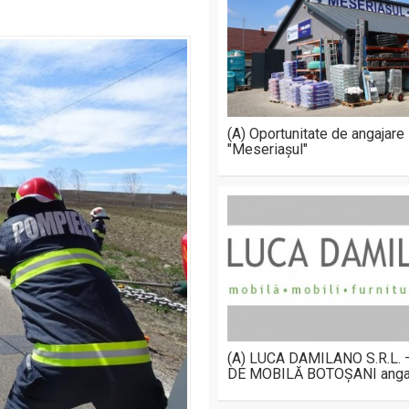
(A) Oportunitate de angajare
"Meseriașul"
(A) LUCA DAMILANO S.R.L.
DE MOBILĂ BOTOȘANI anga