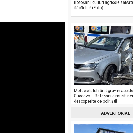
Botoșani, culturi agricole salvat
flăcărilor! (Foto)
Motociclistul rănit grav în acci
Suceava – Botoșani a murit, ner
descoperite de polițiști!
ADVERTORIAL