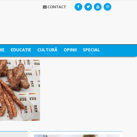
CONTACT
IE
EDUCAȚIE
CULTURĂ
OPINII
SPECIAL