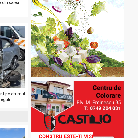
e din calea
dent pe drumul
eguli