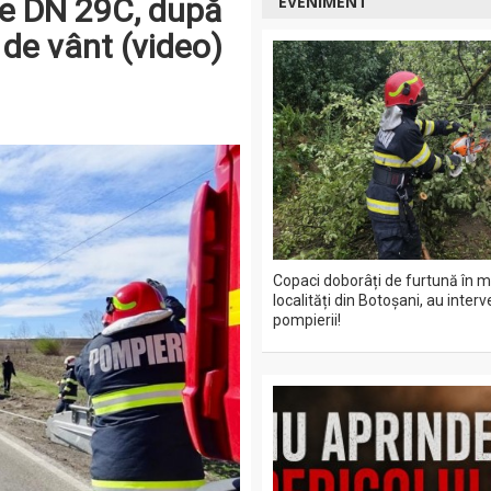
pe DN 29C, după
EVENIMENT
 de vânt (video)
Copaci doborâți de furtună în m
localități din Botoșani, au interv
pompierii!