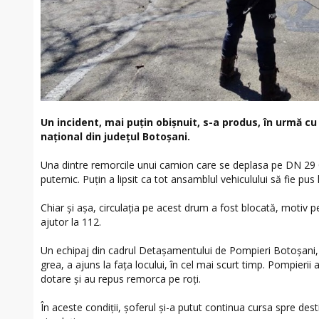
Un incident, mai puțin obișnuit, s-a produs, în urmă c
național din județul Botoșani.
Una dintre remorcile unui camion care se deplasa pe DN 29 C
puternic. Puțin a lipsit ca tot ansamblul vehiculului să fie pus
Chiar și așa, circulația pe acest drum a fost blocată, motiv 
ajutor la 112.
Un echipaj din cadrul Detașamentului de Pompieri Botoșani,
grea, a ajuns la fața locului, în cel mai scurt timp. Pompierii 
dotare și au repus remorca pe roți.
În aceste condiții, șoferul și-a putut continua cursa spre dest