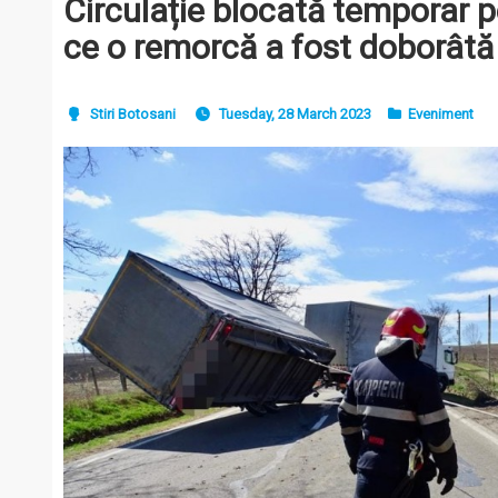
Circulație blocată temporar 
ce o remorcă a fost doborâtă
Stiri Botosani
Tuesday, 28 March 2023
Eveniment