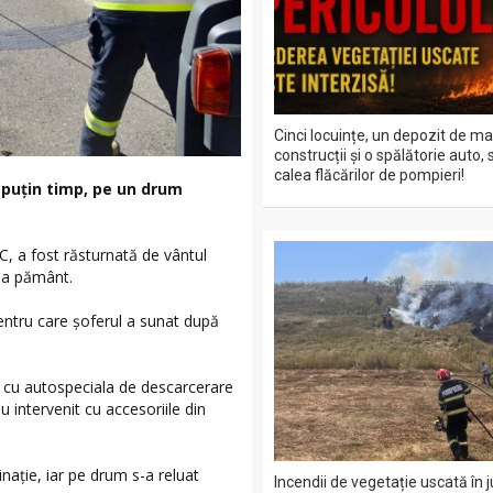
Cinci locuințe, un depozit de ma
construcții și o spălătorie auto, 
calea flăcărilor de pompieri!
u puțin timp, pe un drum
, a fost răsturnată de vântul
 la pământ.
pentru care șoferul a sunat după
 cu autospeciala de descarcerare
au intervenit cu accesoriile din
inație, iar pe drum s-a reluat
Incendii de vegetație uscată în 