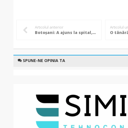
Articolul anterior
Articolul 
Botoșani: A ajuns la spital, după ce a lovit cu mașina un cap de pod și a rupt un stâlp electric! (Foto)
SPUNE-NE OPINIA TA