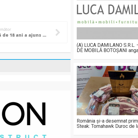
următor
O tânără de 18 ani a ajuns la spital, după ce mașina pe care o conducea a lovit gardul stadionului municipal Dorohoi!
(A) LUCA DAMILANO S.R.L.
DE MOBILĂ BOTOȘANI anga
România și-a desemnat prim
Steak: Tomahawk Duroc de 