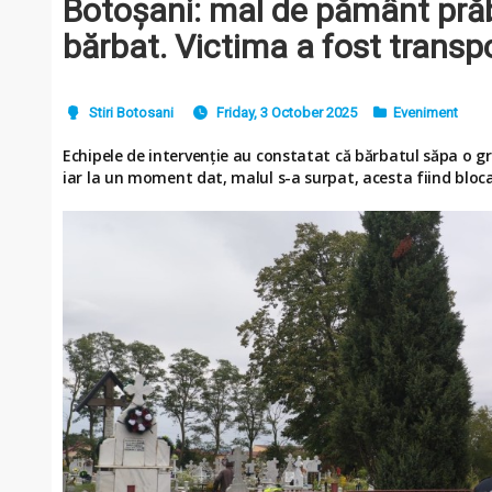
Botoșani: mal de pământ pră
bărbat. Victima a fost transpo
Stiri Botosani
Friday, 3 October 2025
Eveniment
Echipele de intervenție au constatat că bărbatul săpa o gro
iar la un moment dat, malul s-a surpat, acesta fiind bloca