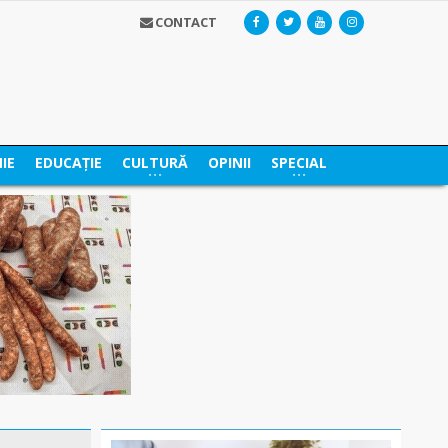
CONTACT
IE
EDUCAȚIE
CULTURĂ
OPINII
SPECIAL