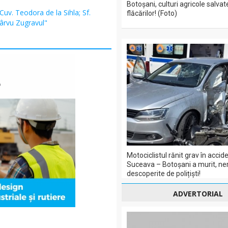
Botoșani, culturi agricole salvat
 Cuv. Teodora de la Sihla; Sf.
flăcărilor! (Foto)
Pârvu Zugravul"
Motociclistul rănit grav în acci
Suceava – Botoșani a murit, ner
descoperite de polițiști!
ADVERTORIAL