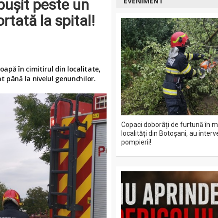
bușit peste un
EVENIMENT
rtată la spital!
apă în cimitirul din localitate,
t până la nivelul genunchilor.
Copaci doborâți de furtună în m
localități din Botoșani, au interv
pompierii!