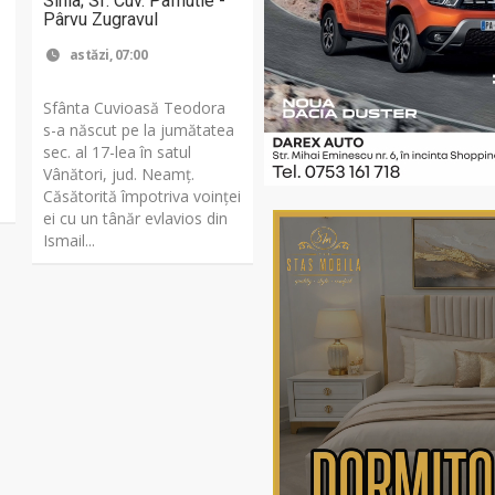
Sihla; Sf. Cuv. Pafnutie -
Pârvu Zugravul
astăzi, 07:00
Sfânta Cuvioasă Teodora
s-a născut pe la jumătatea
a
sec. al 17-lea în satul
Vânători, jud. Neamţ.
,
Căsătorită împotriva voinţei
ei cu un tânăr evlavios din
Ismail...