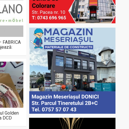
 – FABRICA
jează:
ul Golden
la DCD