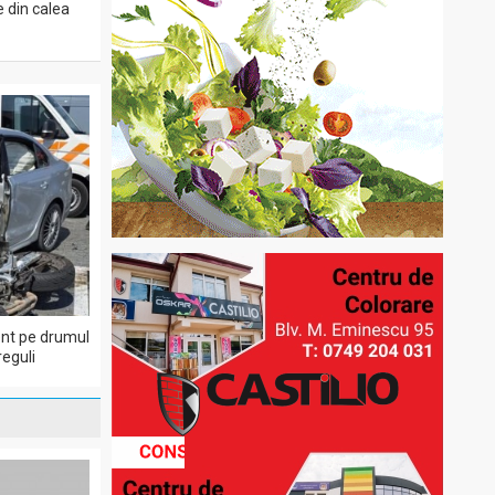
e din calea
dent pe drumul
eguli