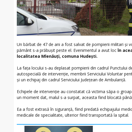
Un bărbat de 47 de ani a fost salvat de pompierii militari și 
pământ s-a prăbușit peste el. Evenimentul a avut loc
în ace
localitatea Mlenăuți, comuna Hudești.
La fața locului s-au deplasat pompierii din cadrul Punctului 
autospecială de intervenție, membrii Serviciului Voluntar pe
și un echipaj din cadrul Serviciului Județean de Ambulanță.
Echipele de intervenție au constatat că victima săpa o groapă în
un moment dat, malul s-a surpat, aceasta fiind blocată până l
Ea a fost extrasă în siguranță, fiind predată echipajului medic
medicale de specialitate, ulterior fiind transportată la spital.