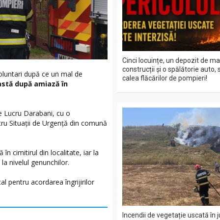
Cinci locuințe, un depozit de ma
construcții și o spălătorie auto, 
voluntari după ce un mal de
calea flăcărilor de pompieri!
astă după amiază în
de Lucru Darabani, cu o
ntru Situații de Urgență din comună
 cimitirul din localitate, iar la
a nivelul genunchilor.
al pentru acordarea îngrijirilor
Incendii de vegetație uscată în 