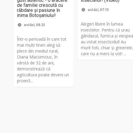
gust autentic - o afacere
insectelor! (Video)
de familie crescută cu
astăzi, 07:15
răbdare și pasiune în
inima Botoșaniului!
Alegeri libere în lumea
astăzi, 08:23
insectelor. Pentru că urau
gândacul, furnica și viespe
Într-o perioadă în care tot
au votat insecticidul! Au
mai mulți tineri aleg să
murit toti, chiar și greierele
plece din mediul rural,
care nu a mers la vot! ...
Diana Macsimciuc, în
vârstă de 32 de ani,
demonstrează că
agricultura poate deveni un
proiect...