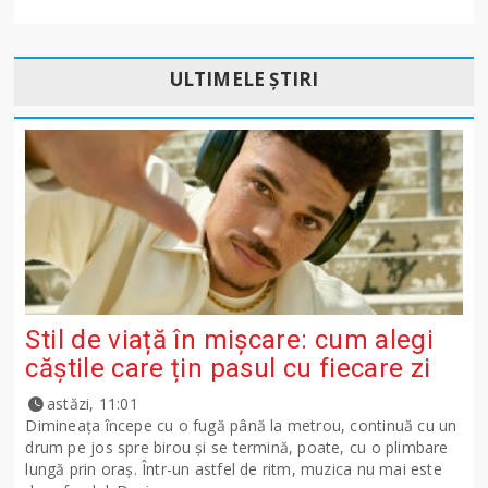
ULTIMELE ȘTIRI
Stil de viață în mișcare: cum alegi
căștile care țin pasul cu fiecare zi
astăzi, 11:01
Dimineața începe cu o fugă până la metrou, continuă cu un
drum pe jos spre birou și se termină, poate, cu o plimbare
lungă prin oraș. Într-un astfel de ritm, muzica nu mai este