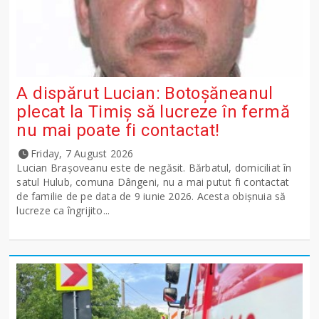
A dispărut Lucian: Botoșăneanul
plecat la Timiș să lucreze în fermă
nu mai poate fi contactat!
Friday, 7 August 2026
Lucian Brașoveanu este de negăsit. Bărbatul, domiciliat în
satul Hulub, comuna Dângeni, nu a mai putut fi contactat
de familie de pe data de 9 iunie 2026. Acesta obișnuia să
lucreze ca îngrijito...