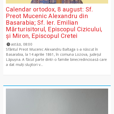
Calendar ortodox, 8 august: Sf.
Preot Mucenic Alexandru din
Basarabia; Sf. Ier. Emilian
Mărturisitorul, Episcopul Cizicului,
şi Miron, Episcopul Cretei
astăzi, 08:00
Sfântul Preot Mucenic Alexandru Baltaga s-a născut în
Basarabia, la 14 aprilie 1861, în comuna Lozova, județul
Lăpușna. A făcut parte dintr-o familie binecredincioasă care
a dat mulți slujitori v...