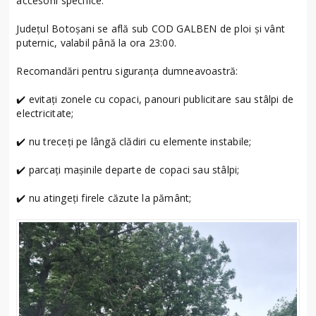
accesorii specifice.
Județul Botoșani se află sub COD GALBEN de ploi și vânt
puternic, valabil până la ora 23:00.
Recomandări pentru siguranța dumneavoastră:
✔️ evitați zonele cu copaci, panouri publicitare sau stâlpi de
electricitate;
✔️ nu treceți pe lângă clădiri cu elemente instabile;
✔️ parcați mașinile departe de copaci sau stâlpi;
✔️ nu atingeți firele căzute la pământ;