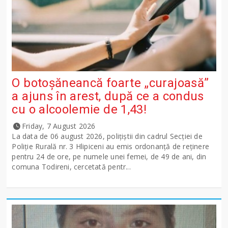
O botoșăneancă foarte „curajoasă”
a ajuns în arest, după ce a condus
cu o alcoolemie de 1,43!
Friday, 7 August 2026
La data de 06 august 2026, polițiștii din cadrul Secției de
Poliție Rurală nr. 3 Hlipiceni au emis ordonanță de reținere
pentru 24 de ore, pe numele unei femei, de 49 de ani, din
comuna Todireni, cercetată pentr...