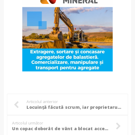
Articolul anterior
Locuință făcută scrum, iar proprietarul a fost găsit decedat de pompieri! (Foto)
Articolul următor
Un copac doborât de vânt a blocat accesul la o unitate medicală, au fost solicitați pompierii! (Foto)