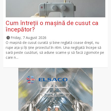
Cum întreții o mașină de cusut ca
începător?
Friday, 7 August 2026
O mașină de cusut curată și bine reglată coase drept, nu
rupe ața și îți ține proiectul în ritm. Una neglijată începe să
sară peste cusături, să adune scame și să facă zgomote pe
care n...