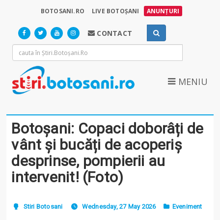
BOTOSANI.RO
LIVE BOTOȘANI
ANUNȚURI
CONTACT
MENIU
Botoșani: Copaci doborâți de
vânt și bucăți de acoperiș
desprinse, pompierii au
intervenit! (Foto)
Stiri Botosani
Wednesday, 27 May 2026
Eveniment