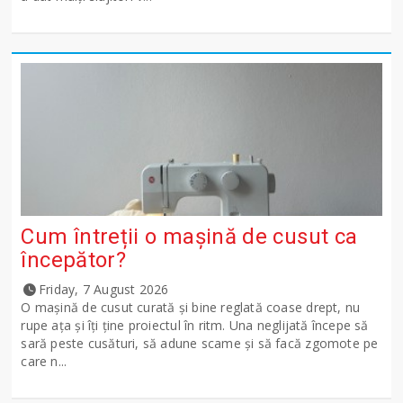
Cum întreții o mașină de cusut ca
începător?
Friday, 7 August 2026
O mașină de cusut curată și bine reglată coase drept, nu
rupe ața și îți ține proiectul în ritm. Una neglijată începe să
sară peste cusături, să adune scame și să facă zgomote pe
care n...