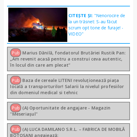
CITEȘTE ȘI:
"Nenorocire de
la un trăsnet: S-au făcut
scrum opt tone de furaje! -
VIDEO"
Pub
Marius Dănilă, fondatorul Brutăriei Rustik Pan:
„Am revenit acasă pentru a construi ceva autentic,
în locul din care am plecat”
Pub
Baza de cereale LITENI revoluționează piața
locală a transporturilor! Salarii la nivelul profesiilor
din domeniul medical si tehnic
Pub
(A) Oportunitate de angajare - Magazin
"Meseriașul"
Pub
(A) LUCA DAMILANO S.R.L. – FABRICA DE MOBILĂ
BOTOȘANI angajează: