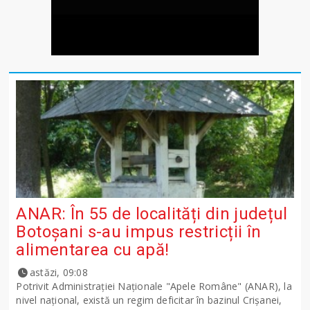
ANAR: În 55 de localități din județul
Botoșani s-au impus restricții în
alimentarea cu apă!
astăzi, 09:08
Potrivit Administraţiei Naţionale "Apele Române" (ANAR), la
nivel naţional, există un regim deficitar în bazinul Crişanei,