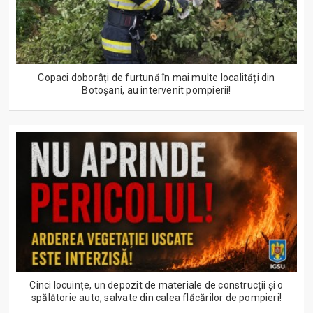
Copaci doborâți de furtună în mai multe localități din
Botoșani, au intervenit pompierii!
Cinci locuințe, un depozit de materiale de construcții și o
spălătorie auto, salvate din calea flăcărilor de pompieri!