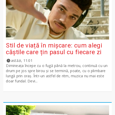
Stil de viață în mișcare: cum alegi
căștile care țin pasul cu fiecare zi
astăzi, 11:01
Dimineața începe cu o fugă până la metrou, continuă cu un
drum pe jos spre birou și se termină, poate, cu o plimbare
lungă prin oraș. Într-un astfel de ritm, muzica nu mai este
doar fundal. Devi...