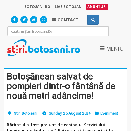
BOTOSANI.RO
LIVE BOTOȘANI
ANUNȚURI
CONTACT
MENIU
Botoșănean salvat de
pompieri dintr-o fântână de
nouă metri adâncime!
Stiri Botosani
Sunday, 25 August 2024
Eveniment
Bărbatul a fost preluat de echipajul Serviciului
Județean de Ambulanță Botoșani și transportat la