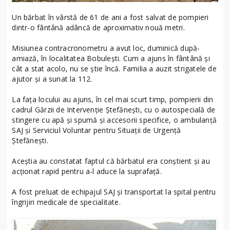
Un bărbat în vârstă de 61 de ani a fost salvat de pompieri
dintr-o fântână adâncă de aproximativ nouă metri.
Misiunea contracronometru a avut loc, duminică după-
amiază, în localitatea Bobulești. Cum a ajuns în fântână și
cât a stat acolo, nu se știe încă. Familia a auzit strigatele de
ajutor și a sunat la 112.
La fața locului au ajuns, în cel mai scurt timp, pompierii din
cadrul Gărzii de Intervenție Ștefănești, cu o autospecială de
stingere cu apă și spumă și accesorii specifice, o ambulanță
SAJ și Serviciul Voluntar pentru Situații de Urgență
Ștefănești.
Aceștia au constatat faptul că bărbatul era conștient și au
acționat rapid pentru a-l aduce la suprafață.
A fost preluat de echipajul SAJ și transportat la spital pentru
îngrijiri medicale de specialitate.