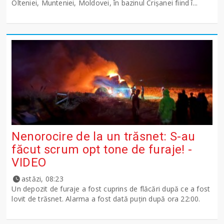
Olteniei, Munteniei, Moldovei, în bazinul Crişanei fiind î...
Nenorocire de la un trăsnet: S-au
făcut scrum opt tone de furaje! -
VIDEO
astăzi, 08:23
Un depozit de furaje a fost cuprins de flăcări după ce a fost
lovit de trăsnet. Alarma a fost dată puțin după ora 22:00.