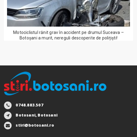
Motociclistul rănit grav în accident pe drumul Suceava –
Botoșani a murit, nereguli descoperite de polițiști!
0748.883.507
Botosani, Botosani
stiri@botosani.ro