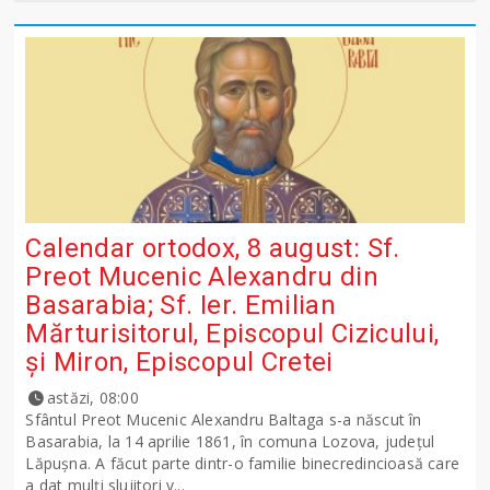
Calendar ortodox, 8 august: Sf.
Preot Mucenic Alexandru din
Basarabia; Sf. Ier. Emilian
Mărturisitorul, Episcopul Cizicului,
şi Miron, Episcopul Cretei
astăzi, 08:00
Sfântul Preot Mucenic Alexandru Baltaga s-a născut în
Basarabia, la 14 aprilie 1861, în comuna Lozova, județul
Lăpușna. A făcut parte dintr-o familie binecredincioasă care
a dat mulți slujitori v...