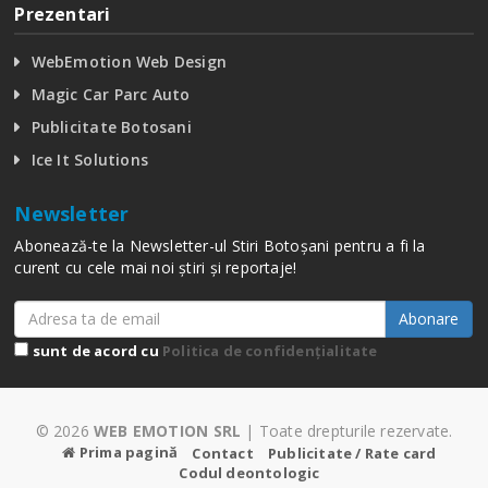
Prezentari
WebEmotion Web Design
Magic Car Parc Auto
Publicitate Botosani
Ice It Solutions
Newsletter
Abonează-te la Newsletter-ul Stiri Botoșani pentru a fi la
curent cu cele mai noi știri și reportaje!
Abonare
sunt de acord cu
Politica de confidențialitate
© 2026
WEB EMOTION SRL
| Toate drepturile rezervate.
Prima pagină
Contact
Publicitate / Rate card
Codul deontologic