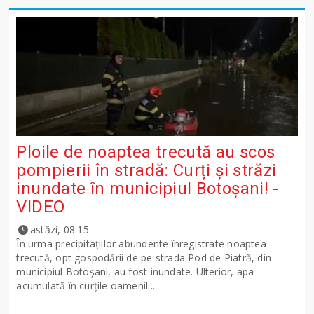
Ploile de noaptea trecută au scos
pompierii în stradă: Curți și străzi
inundate în municipiul Botoșani! -
VIDEO
astăzi, 08:15
În urma precipitațiilor abundente înregistrate noaptea
trecută, opt gospodării de pe strada Pod de Piatră, din
municipiul Botoșani, au fost inundate. Ulterior, apa
acumulată în curțile oamenil...