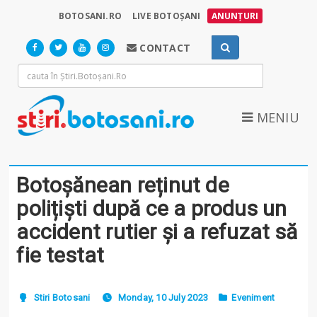
BOTOSANI.RO
LIVE BOTOȘANI
ANUNȚURI
CONTACT
MENIU
Botoșănean reținut de
polițiști după ce a produs un
accident rutier și a refuzat să
fie testat
Stiri Botosani
Monday, 10 July 2023
Eveniment