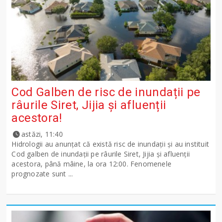
Cod Galben de risc de inundații pe
râurile Siret, Jijia și afluenții
acestora!
astăzi, 11:40
Hidrologii au anunțat că există risc de inundații și au instituit
Cod galben de inundații pe râurile Siret, Jijia și afluenții
acestora, până mâine, la ora 12:00. Fenomenele
prognozate sunt ...