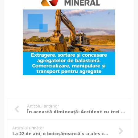
Articolul anterior
În această dimineață: Accident cu trei mașini, două persoane au ajuns la spital
Articolul următor
La 22 de ani, o botoșăneancă s-a ales cu dosar penal deși nu se afla la volan