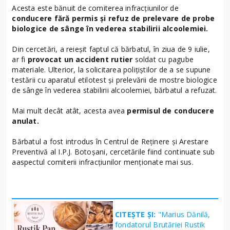
Acesta este bănuit de comiterea infracțiunilor de
conducere fără permis și refuz de prelevare de probe
biologice de sânge în vederea stabilirii alcoolemiei.
Din cercetări, a reieșit faptul că bărbatul, în ziua de 9 iulie,
ar fi
provocat un accident rutier
soldat cu pagube
materiale. Ulterior, la solicitarea polițiștilor de a se supune
testării cu aparatul etilotest și prelevării de mostre biologice
de sânge în vederea stabilirii alcoolemiei, bărbatul a refuzat.
Mai mult decât atât, acesta avea
permisul de conducere
anulat.
Bărbatul a fost introdus în Centrul de Reținere și Arestare
Preventivă al I.P.J. Botoșani, cercetările fiind continuate sub
aaspectul comiterii infracțiunilor menționate mai sus.
CITEȘTE ȘI:
"Marius Dănilă,
fondatorul Brutăriei Rustik