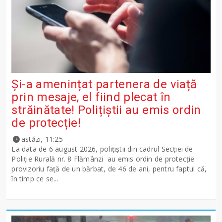
Și-a amenințat partenera de viață
prin mesaje, el fiind plecat în
străinătate! Polițiștii au emis ordin
de protecție!
astăzi, 11:25
La data de 6 august 2026, polițiștii din cadrul Secției de
Poliție Rurală nr. 8 Flămânzi au emis ordin de protecție
provizoriu față de un bărbat, de 46 de ani, pentru faptul că,
în timp ce se...