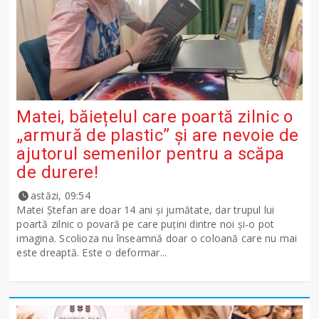
Matei, băiețelul care poartă zilnic o
„armură de plastic” și are nevoie de
ajutorul semenilor pentru a scăpa
de durere!
astăzi, 09:54
Matei Ștefan are doar 14 ani și jumătate, dar trupul lui
poartă zilnic o povară pe care puțini dintre noi și-o pot
imagina. Scolioza nu înseamnă doar o coloană care nu mai
este dreaptă. Este o deformar...