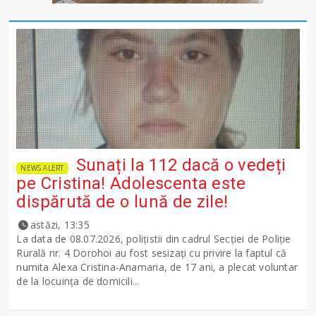
Sunați la 112 dacă o vedeți
NEWS ALERT
pe Cristina! Adolescenta este
dispărută de o lună de zile!
astăzi, 13:35
La data de 08.07.2026, polițistii din cadrul Secției de Poliție
Rurală nr. 4 Dorohoi au fost sesizați cu privire la faptul că
numita Alexa Cristina-Anamaria, de 17 ani, a plecat voluntar
de la locuința de domicili...