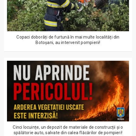
Copaci doborâți de furtună în mai multe localități din
Botoșani, au intervenit pompierii!
Cinci locuințe, un depozit de materiale de construcții și o
spălătorie auto, salvate din calea flăcărilor de pompieri!