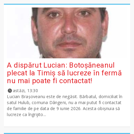
A dispărut Lucian: Botoșăneanul
plecat la Timiș să lucreze în fermă
nu mai poate fi contactat!
astăzi, 13:30
Lucian Brașoveanu este de negăsit. Bărbatul, domiciliat în
satul Hulub, comuna Dângeni, nu a mai putut fi contactat
de familie de pe data de 9 iunie 2026. Acesta obișnuia să
lucreze ca îngrijito...