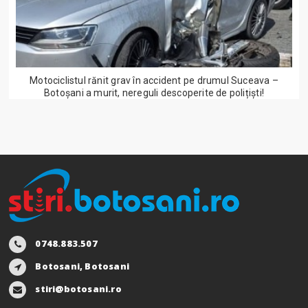
Motociclistul rănit grav în accident pe drumul Suceava –
Botoșani a murit, nereguli descoperite de polițiști!
0748.883.507
Botosani, Botosani
stiri@botosani.ro