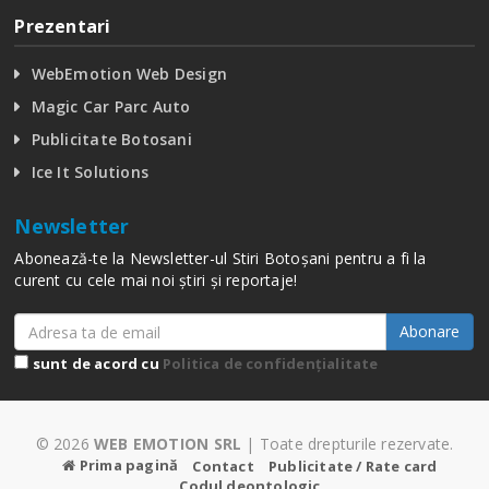
Prezentari
WebEmotion Web Design
Magic Car Parc Auto
Publicitate Botosani
Ice It Solutions
Newsletter
Abonează-te la Newsletter-ul Stiri Botoșani pentru a fi la
curent cu cele mai noi știri și reportaje!
Abonare
sunt de acord cu
Politica de confidențialitate
© 2026
WEB EMOTION SRL
| Toate drepturile rezervate.
Prima pagină
Contact
Publicitate / Rate card
Codul deontologic