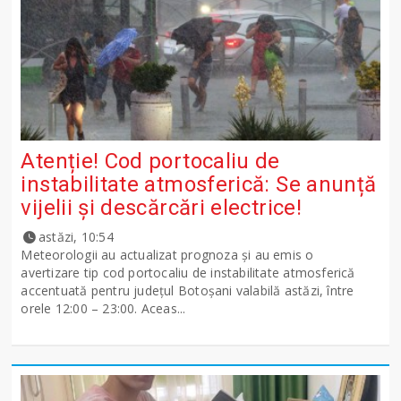
Atenție! Cod portocaliu de
instabilitate atmosferică: Se anunță
vijelii și descărcări electrice!
astăzi, 10:54
Meteorologii au actualizat prognoza și au emis o
avertizare tip cod portocaliu de instabilitate atmosferică
accentuată pentru județul Botoșani valabilă astăzi, între
orele 12:00 – 23:00. Aceas...