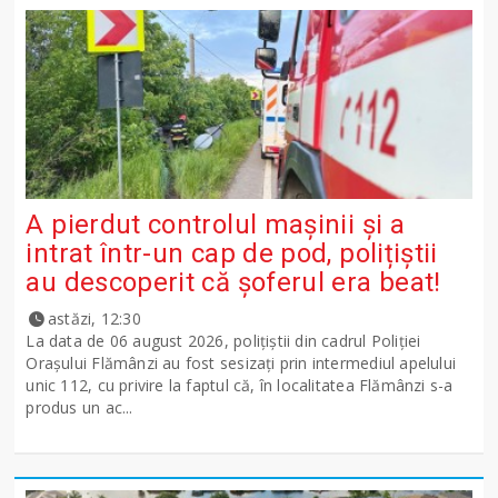
A pierdut controlul mașinii și a
intrat într-un cap de pod, polițiștii
au descoperit că șoferul era beat!
astăzi, 12:30
La data de 06 august 2026, polițiștii din cadrul Poliției
Orașului Flămânzi au fost sesizați prin intermediul apelului
unic 112, cu privire la faptul că, în localitatea Flămânzi s-a
produs un ac...