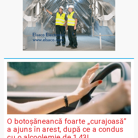
O botoșăneancă foarte „curajoasă”
a ajuns în arest, după ce a condus
cu o alcoolemie de 1,43!