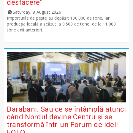
desfacere“
Saturday, 8 August 2026
Importurile de peşte au depăşit 130.000 de tone, iar
producţia locală a scăzut la 9.500 de tone, de la 11.000
tone anii anteriori.
Darabani. Sau ce se întâmplă atunci
când Nordul devine Centru și se
transformă într-un Forum de idei! -
FOTO