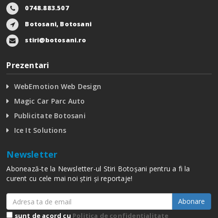
0748.883.507
Botosani, Botosani
stiri@botosani.ro
Prezentari
WebEmotion Web Design
Magic Car Parc Auto
Publicitate Botosani
Ice It Solutions
Newsletter
Abonează-te la Newsletter-ul Stiri Botoșani pentru a fi la
curent cu cele mai noi știri și reportaje!
Abonare
sunt de acord cu
Politica de confidențialitate