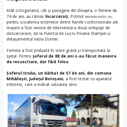
Atât octogenarul, cât și pasagera din dreapta, o femeie de
monitorulsv.ro
74 de ani, au rămas
încarcerați.
Potrivit
,
pentru scoaterea victimelor dintre fiarele contorsionate ale
mașinii a fost nevoie de intervenția a două echipaje de
descarcerare, de la Punctul de Lucru Poiana Stampei și
detașamentul Vatra Dornei.
Femeia a fost preluată în stare gravă și transportată la
spital. Pentru
șoferul de 88 de ani s-au făcut manevre
de resuscitare, dar fără folos.
Șoferul tirului, un bărbat de 57 de ani, din comuna
Mihăilești, județul Botoșani
, a fost testat cu aparatul
etilotest, care a indicat valoarea zero.