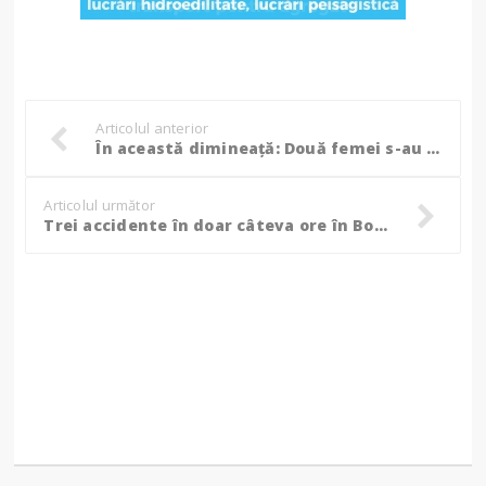
Articolul anterior
În această dimineață: Două femei s-au dat cu mașina peste cap, una dintre ele a ajuns la spital! (Foto)
Articolul următor
Trei accidente în doar câteva ore în Botoșani. O mașină s-a răsturnat pe cupolă, alta s-a izbit într-un cap de pod!