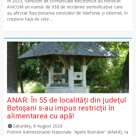
În 2025, furnizorii de comunicații electronice au notificat
ANCOM un număr de 938 de incidente semnificative care
au afectat funcționarea serviciilor de telefonie și internet, în
creștere față de cele ...
ANAR: În 55 de localități din județul
Botoșani s-au impus restricții în
alimentarea cu apă!
Saturday, 8 August 2026
Potrivit Administraţiei Naţionale "Apele Române" (ANAR), la