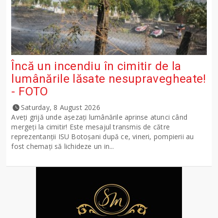
Încă un incendiu în cimitir de la
lumânările lăsate nesupravegheate!
- FOTO
Saturday, 8 August 2026
Aveți grijă unde așezați lumânările aprinse atunci când
mergeți la cimitir! Este mesajul transmis de către
reprezentanții ISU Botoșani după ce, vineri, pompierii au
fost chemați să lichideze un in...