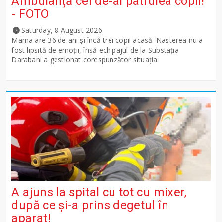
Ambulanță cel de-al patrulea copil!
- FOTO
Saturday, 8 August 2026
Mama are 36 de ani și încă trei copii acasă. Nașterea nu a
fost lipsită de emoții, însă echipajul de la Substația
Darabani a gestionat corespunzător situația.
A ajuns la spital cu tot cu mixer,
după ce și-a prins degetul în
aparat!