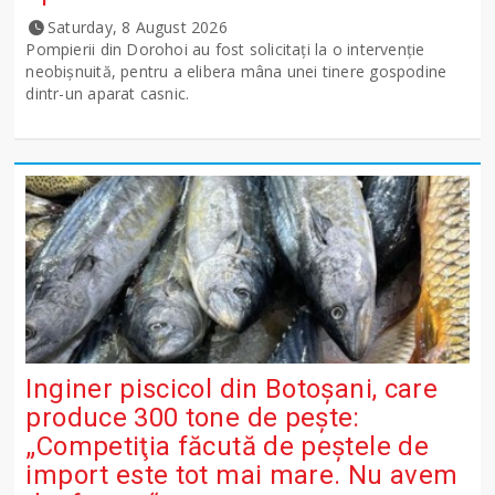
Saturday, 8 August 2026
Pompierii din Dorohoi au fost solicitați la o intervenție
neobișnuită, pentru a elibera mâna unei tinere gospodine
dintr-un aparat casnic.
Inginer piscicol din Botoşani, care
produce 300 tone de peşte:
„Competiţia făcută de peştele de
import este tot mai mare. Nu avem