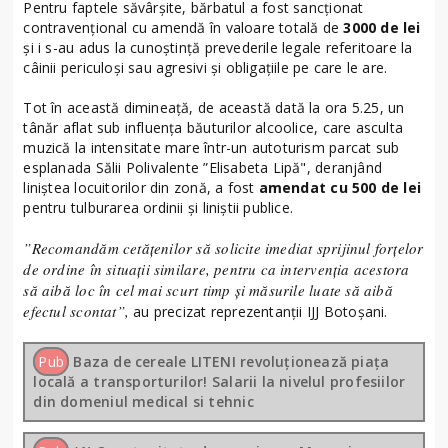
Pentru faptele săvârșite, bărbatul a fost sancționat
contravențional cu amendă în valoare totală de
3000 de lei
și i s-au adus la cunoștință prevederile legale referitoare la
câinii periculoși sau agresivi și obligațiile pe care le are.
Tot în această dimineață, de această dată la ora 5.25, un
tânăr aflat sub influența băuturilor alcoolice, care asculta
muzică la intensitate mare într-un autoturism parcat sub
esplanada Sălii Polivalente ”Elisabeta Lipă", deranjând
liniștea locuitorilor din zonă, a fost
amendat cu 500 de lei
pentru tulburarea ordinii și liniștii publice.
”Recomandăm cetățenilor să solicite imediat sprijinul forțelor
de ordine în situații similare, pentru ca intervenția acestora
să aibă loc în cel mai scurt timp și măsurile luate să aibă
efectul scontat”,
au precizat reprezentanții IJJ Botoșani.
Pub
Baza de cereale LITENI revoluționează piața
locală a transporturilor! Salarii la nivelul profesiilor
din domeniul medical si tehnic