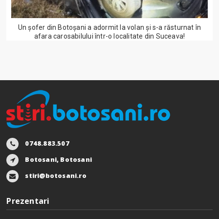
Un șofer din Botoșani a adormit la volan și s-a răsturnat în
afara carosabilului într-o localitate din Suceava!
0748.883.507
Botosani, Botosani
stiri@botosani.ro
Prezentari