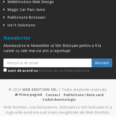
WebEmotion Web Design
Magic Car Parc Auto
Publicitate Botosani
Ice It Solutions
Newsletter
Abonează-te la Newsletter-ul Stiri Botoșani pentru a fi la
curent cu cele mai noi știri și reportaje!
Abonare
sunt de acord cu
Politica de confidențialitate
© 2026
WEB EMOTION SRL
| Toate drepturile rezervate.
Prima pagină
Contact
Publicitate / Rate card
Codul deontologic
Web Emotion, Live.Botosani.ro, Botosani.ro Stiri.Botosani.ro si
logo-urile acestora sunt marci inregistrate ale Web Emotion.