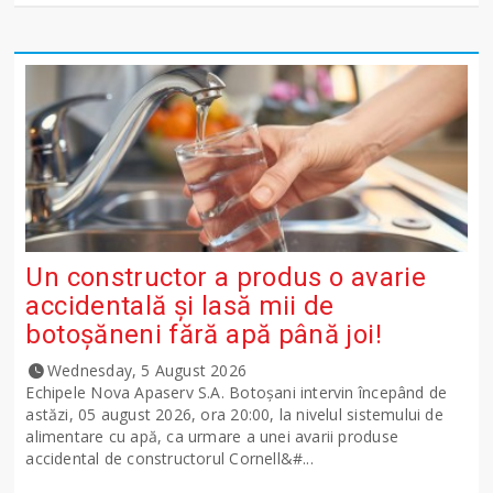
Un constructor a produs o avarie
accidentală și lasă mii de
botoșăneni fără apă până joi!
Wednesday, 5 August 2026
Echipele Nova Apaserv S.A. Botoșani intervin începând de
astăzi, 05 august 2026, ora 20:00, la nivelul sistemului de
alimentare cu apă, ca urmare a unei avarii produse
accidental de constructorul Cornell&#...