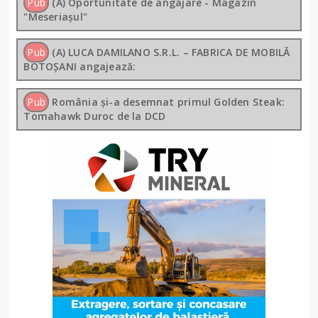
Pub
(A) Oportunitate de angajare - Magazin
"Meseriașul"
Pub
(A) LUCA DAMILANO S.R.L. – FABRICA DE MOBILĂ
BOTOȘANI angajează:
Pub
România și-a desemnat primul Golden Steak:
Tomahawk Duroc de la DCD