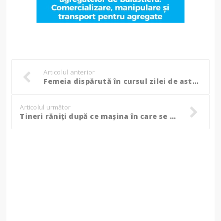
Articolul anterior
Femeia dispărută în cursul zilei de astăzi a fost găsită!
Articolul următor
Tineri răniți după ce mașina în care se aflau a rupt gardul și s-a oprit în zidul unei case! (Foto)