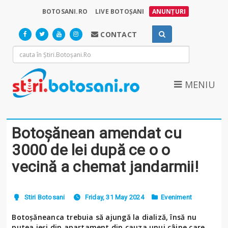
BOTOSANI.RO
LIVE BOTOȘANI
ANUNȚURI
CONTACT
MENIU
Botoșănean amendat cu
3000 de lei după ce o o
vecină a chemat jandarmii!
Stiri Botosani
Friday, 31 May 2024
Eveniment
Botoșăneanca trebuia să ajungă la dializă, însă nu
putea ieși din apartament din cauza unui câine care