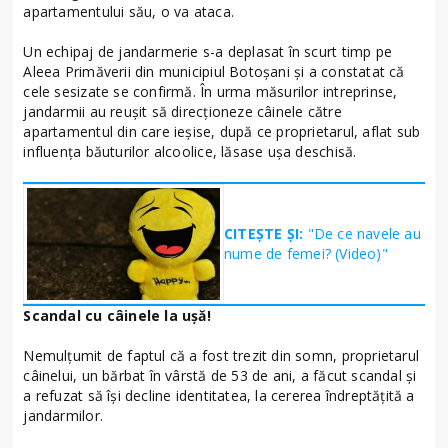
apartamentului său, o va ataca.
Un echipaj de jandarmerie s-a deplasat în scurt timp pe
Aleea Primăverii din municipiul Botoșani și a constatat că
cele sesizate se confirmă. În urma măsurilor intreprinse,
jandarmii au reușit să direcționeze câinele către
apartamentul din care ieșise, după ce proprietarul, aflat sub
influența băuturilor alcoolice, lăsase ușa deschisă.
CITEȘTE ȘI:
"De ce navele au
nume de femei? (Video)"
Scandal cu câinele la ușă!
Nemulțumit de faptul că a fost trezit din somn, proprietarul
câinelui, un bărbat în vârstă de 53 de ani, a făcut scandal și
a refuzat să își decline identitatea, la cererea îndreptățită a
jandarmilor.