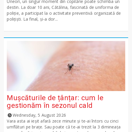
Uneori, un singur moment din copilărie poate schimba un
destin. La doar 10 ani, Cătălina, fascinată de uniforma de
poliție, a participat la o activitate preventivă organizată de
polițiști. La final, și-a dor...
Mușcăturile de țânțar: cum le
gestionăm în sezonul cald
Wednesday, 5 August 2026
Vara asta ai ieșit afară zece minute și te-ai întors cu cinci
umflături pe brațe. Sau poate că te-ai trezit la 3 dimineața