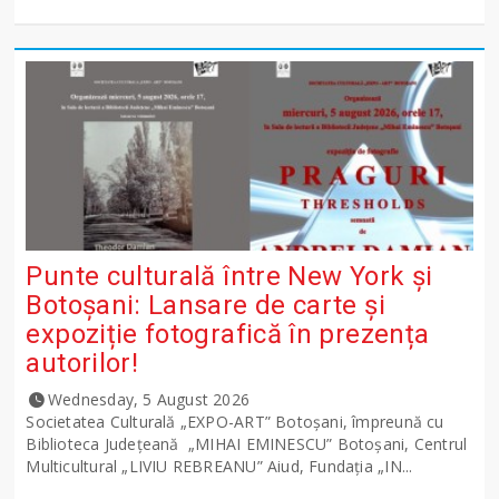
Punte culturală între New York și
Botoșani: Lansare de carte și
expoziție fotografică în prezența
autorilor!
Wednesday, 5 August 2026
Societatea Culturală „EXPO-ART” Botoșani, împreună cu
Biblioteca Județeană „MIHAI EMINESCU” Botoșani, Centrul
Multicultural „LIVIU REBREANU” Aiud, Fundația „IN...