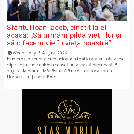
Sfântul Ioan Iacob, cinstit la el
acasă: „Să urmăm pilda vieții lui și
să o facem vie în viața noastră”
Wednesday, 5 August 2026
Numeroși pelerini și credincioși din toată țara au trăit alese
clipe de bucurie duhovnicească, în această dimineață, 5
august, la hramul Mănăstirii Crăiniceni din localitatea
Horodiștea, județul Boto...