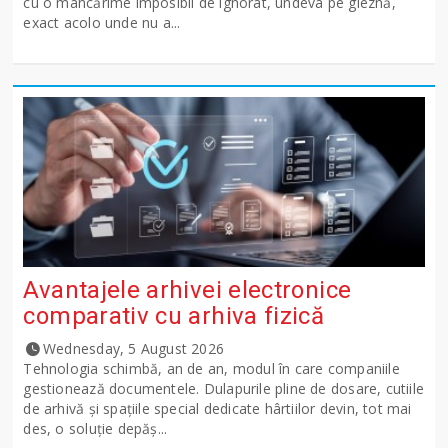
cu o mâncărime imposibil de ignorat, undeva pe gleznă,
exact acolo unde nu a...
Avantajele arhivei electronice
comparativ cu arhiva fizică
Wednesday, 5 August 2026
Tehnologia schimbă, an de an, modul în care companiile
gestionează documentele. Dulapurile pline de dosare, cutiile
de arhivă și spațiile special dedicate hârtiilor devin, tot mai
des, o soluție depăș...