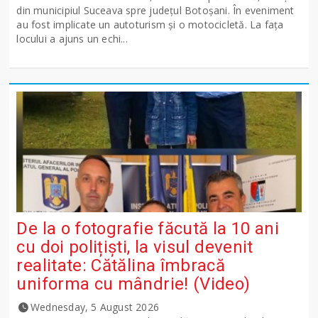
din municipiul Suceava spre județul Botoșani. În eveniment
au fost implicate un autoturism și o motocicletă. La fața
locului a ajuns un echi...
De la o fotografie făcută la 10 ani
cu doi polițiști, la visul devenit
realitate: Cătălina îmbracă
uniforma cu mândrie! (Video)
Wednesday, 5 August 2026