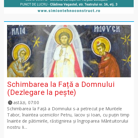
Schimbarea la Față a Domnului
(Dezlegare la peşte)
astăzi, 07:00
Schimbarea la Față a Domnului s-a petrecut pe Muntele
Tabor, înaintea ucenicilor Petru, Iacov și Ioan, cu puțin timp
înainte de pătimirile, răstignirea și îngroparea Mântuitorului
nostru Ii...