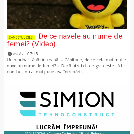
De ce navele au nume de
ZAMBETUL ZILEI
femei? (Video)
astăzi, 07:15
Un marinar tânăr întreabă: – Căpitane, de ce cele mai multe
nave au nume de femei? – Dacă ai şti cît de greu este să le
conduci, nu ai mai pune așa întrebări st...