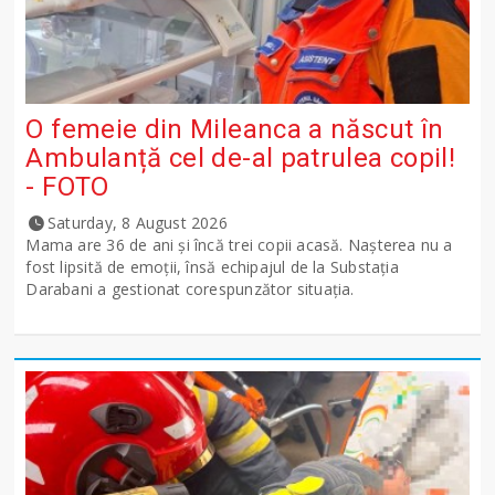
O femeie din Mileanca a născut în
Ambulanță cel de-al patrulea copil!
- FOTO
Saturday, 8 August 2026
Mama are 36 de ani și încă trei copii acasă. Nașterea nu a
fost lipsită de emoții, însă echipajul de la Substația
Darabani a gestionat corespunzător situația.