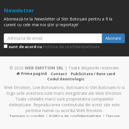
Newsletter
Abonează-te la Newsletter-ul Stiri Botoșani pentru a fi la
curent cu cele mai noi știri și reportaje!
Abonare
sunt de acord cu
Politica de confidențialitate
© 2026
WEB EMOTION SRL
| Toate drepturile rezervate.
Prima pagină
Contact
Publicitate / Rate card
Codul deontologic
Web Emotion, Live.Botosani.ro, Botosani.ro Stiri.Botosani.ro si
logo-urile acestora sunt marci inregistrate ale Web Emotion.
Toate celelalte marci sunt proprietatea companiilor
detinatoare. Reproducerea continutului din acest site este
permisa numai cu acordul Web Emotion.
Termeni și condiții
|
Politica de confidențialitate
|
Despre
Cookie-uri
|
Setări cookie-uri
Pagină generată în 0.99 secunde