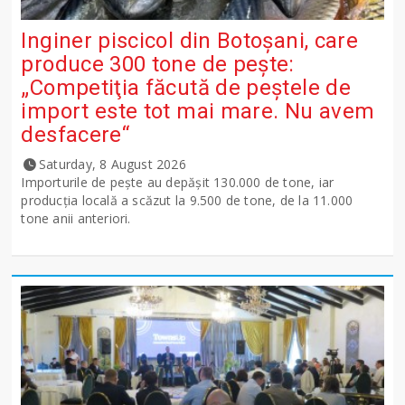
Inginer piscicol din Botoşani, care
produce 300 tone de peşte:
„Competiţia făcută de peştele de
import este tot mai mare. Nu avem
desfacere“
Saturday, 8 August 2026
Importurile de peşte au depăşit 130.000 de tone, iar
producţia locală a scăzut la 9.500 de tone, de la 11.000
tone anii anteriori.