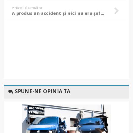
Articolul următor
A produs un accident și nici nu era șofer, bărbat reținut de polițiști după un lung șir de infracțiuni!
SPUNE-NE OPINIA TA