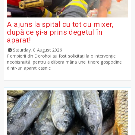
A ajuns la spital cu tot cu mixer,
după ce și-a prins degetul în
aparat!
Saturday, 8 August 2026
Pompierii din Dorohoi au fost solicitați la o intervenție
neobișnuită, pentru a elibera mâna unei tinere gospodine
dintr-un aparat casnic.