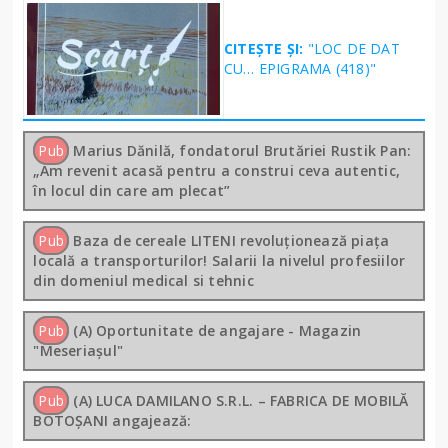
CITEȘTE ȘI:
"LOC DE DAT
CU… EPIGRAMA (418)"
Pub
Marius Dănilă, fondatorul Brutăriei Rustik Pan:
„Am revenit acasă pentru a construi ceva autentic,
în locul din care am plecat”
Pub
Baza de cereale LITENI revoluționează piața
locală a transporturilor! Salarii la nivelul profesiilor
din domeniul medical si tehnic
Pub
(A) Oportunitate de angajare - Magazin
"Meseriașul"
Pub
(A) LUCA DAMILANO S.R.L. – FABRICA DE MOBILĂ
BOTOȘANI angajează: