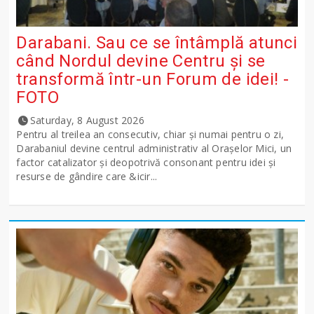
Darabani. Sau ce se întâmplă atunci
când Nordul devine Centru și se
transformă într-un Forum de idei! -
FOTO
Saturday, 8 August 2026
Pentru al treilea an consecutiv, chiar și numai pentru o zi,
Darabaniul devine centrul administrativ al Orașelor Mici, un
factor catalizator și deopotrivă consonant pentru idei și
resurse de gândire care &icir...