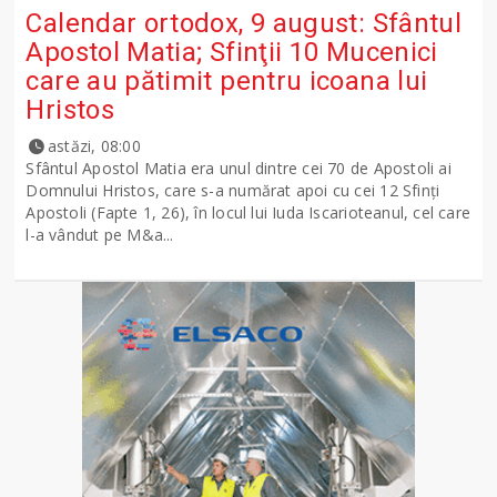
Calendar ortodox, 9 august: Sfântul
Apostol Matia; Sfinţii 10 Mucenici
care au pătimit pentru icoana lui
Hristos
astăzi, 08:00
Sfântul Apostol Matia era unul dintre cei 70 de Apostoli ai
Domnului Hristos, care s-a numărat apoi cu cei 12 Sfinţi
Apostoli (Fapte 1, 26), în locul lui Iuda Iscarioteanul, cel care
l-a vândut pe M&a...