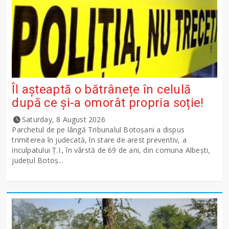
Îl așteaptă o bătrânețe în celulă
după ce și-a omorât propria soție!
Saturday, 8 August 2026
Parchetul de pe lângă Tribunalul Botoşani a dispus
trimiterea în judecată, în stare de arest preventiv, a
inculpatului Ț.I., în vârstă de 69 de ani, din comuna Albești,
județul Botoș...