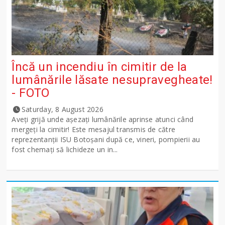
Încă un incendiu în cimitir de la
lumânările lăsate nesupravegheate!
- FOTO
Saturday, 8 August 2026
Aveți grijă unde așezați lumânările aprinse atunci când
mergeți la cimitir! Este mesajul transmis de către
reprezentanții ISU Botoșani după ce, vineri, pompierii au
fost chemați să lichideze un in...