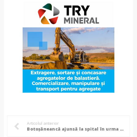
Articolul anterior
Botoșăneancă ajunsă la spital în urma unui incendiu, a încercat să își salveze bunurile! (Foto)