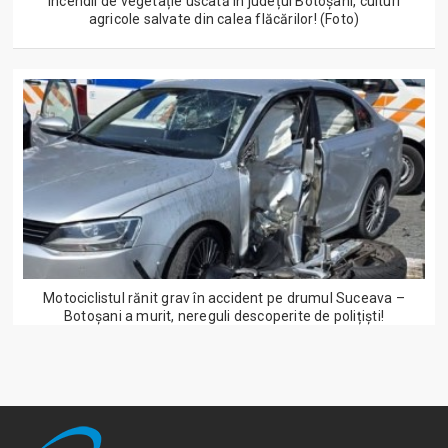
Incendii de vegetație uscată în județul Botoșani, culturi
agricole salvate din calea flăcărilor! (Foto)
Motociclistul rănit grav în accident pe drumul Suceava –
Botoșani a murit, nereguli descoperite de polițiști!