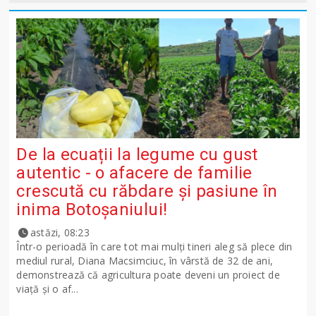
De la ecuații la legume cu gust
autentic - o afacere de familie
crescută cu răbdare și pasiune în
inima Botoșaniului!
astăzi, 08:23
Într-o perioadă în care tot mai mulți tineri aleg să plece din
mediul rural, Diana Macsimciuc, în vârstă de 32 de ani,
demonstrează că agricultura poate deveni un proiect de
viață și o af...