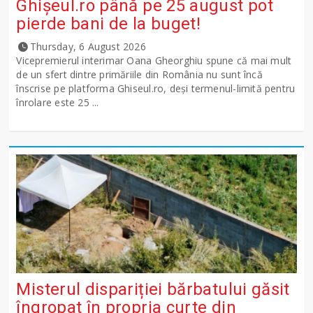
Ghişeul.ro până pe 25 august pot
pierde bani de la buget!
Thursday, 6 August 2026
Vicepremierul interimar Oana Gheorghiu spune că mai mult
de un sfert dintre primăriile din România nu sunt încă
înscrise pe platforma Ghiseul.ro, deși termenul-limită pentru
înrolare este 25 ...
Misterul dispariției bărbatului găsit
îngropat în propria curte din