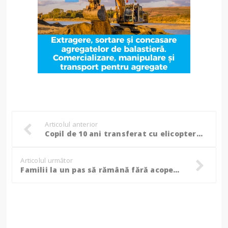
Articolul anterior
Copil de 10 ani transferat cu elicopterul la spital în Iași, după ce a căzut de la etajul I al unei clădiri dezafectate
Articolul următor
Familii la un pas să rămână fără acoperiș deasupra capului de sărbători, din cauza unor incendii