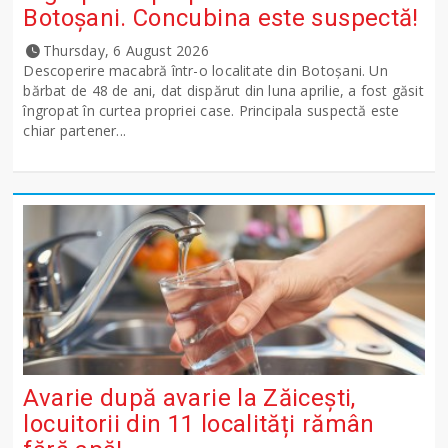
Botoșani. Concubina este suspectă!
Thursday, 6 August 2026
Descoperire macabră într-o localitate din Botoșani. Un
bărbat de 48 de ani, dat dispărut din luna aprilie, a fost găsit
îngropat în curtea propriei case. Principala suspectă este
chiar partener...
Avarie după avarie la Zăicești,
locuitorii din 11 localități rămân