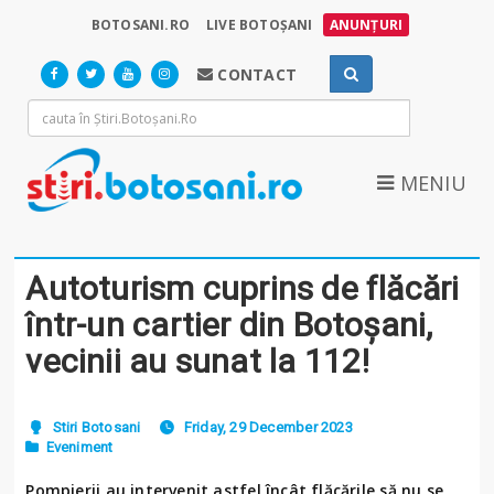
BOTOSANI.RO
LIVE BOTOȘANI
ANUNȚURI
CONTACT
MENIU
Autoturism cuprins de flăcări
într-un cartier din Botoșani,
vecinii au sunat la 112!
Stiri Botosani
Friday, 29 December 2023
Eveniment
Pompierii au intervenit astfel încât flăcările să nu se