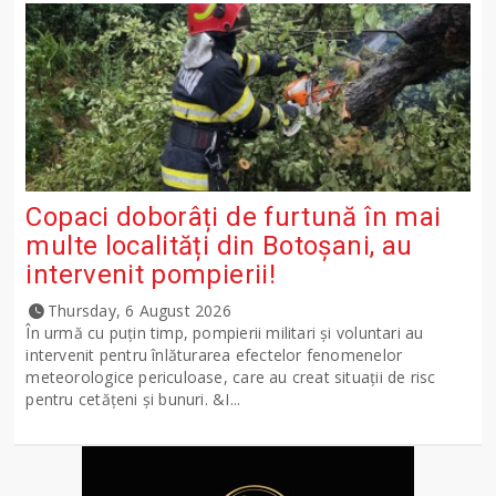
Copaci doborâți de furtună în mai
multe localități din Botoșani, au
intervenit pompierii!
Thursday, 6 August 2026
În urmă cu puțin timp, pompierii militari și voluntari au
intervenit pentru înlăturarea efectelor fenomenelor
meteorologice periculoase, care au creat situații de risc
pentru cetățeni și bunuri. &I...