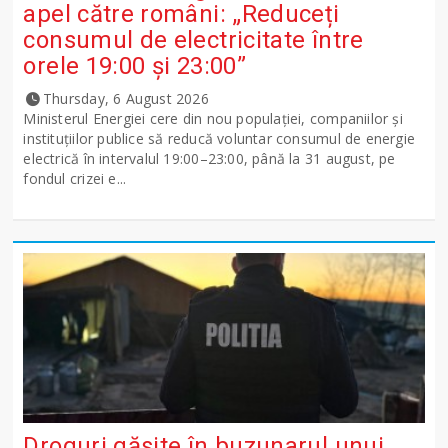
apel către români: „Reduceți
consumul de electricitate între
orele 19:00 și 23:00”
Thursday, 6 August 2026
Ministerul Energiei cere din nou populației, companiilor și
instituțiilor publice să reducă voluntar consumul de energie
electrică în intervalul 19:00–23:00, până la 31 august, pe
fondul crizei e...
Droguri găsite în buzunarul unui