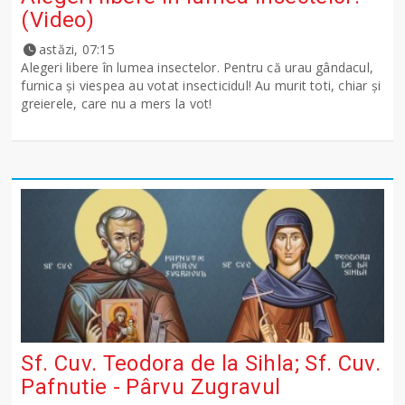
(Video)
astăzi, 07:15
Alegeri libere în lumea insectelor. Pentru că urau gândacul,
furnica și viespea au votat insecticidul! Au murit toti, chiar și
greierele, care nu a mers la vot!
Sf. Cuv. Teodora de la Sihla; Sf. Cuv.
Pafnutie - Pârvu Zugravul