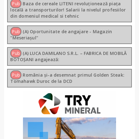
Pub
Baza de cereale LITENI revoluționează piața
locală a transporturilor! Salarii la nivelul profesiilor
din domeniul medical si tehnic
Pub
(A) Oportunitate de angajare - Magazin
"Meseriașul"
Pub
(A) LUCA DAMILANO S.R.L. – FABRICA DE MOBILĂ
BOTOȘANI angajează:
Pub
România și-a desemnat primul Golden Steak:
Tomahawk Duroc de la DCD