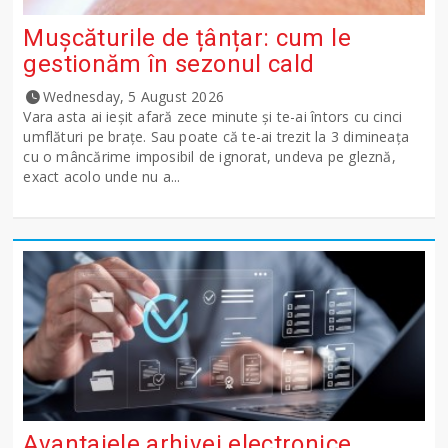
Mușcăturile de țânțar: cum le
gestionăm în sezonul cald
Wednesday, 5 August 2026
Vara asta ai ieșit afară zece minute și te-ai întors cu cinci
umflături pe brațe. Sau poate că te-ai trezit la 3 dimineața
cu o mâncărime imposibil de ignorat, undeva pe gleznă,
exact acolo unde nu a...
Avantajele arhivei electronice