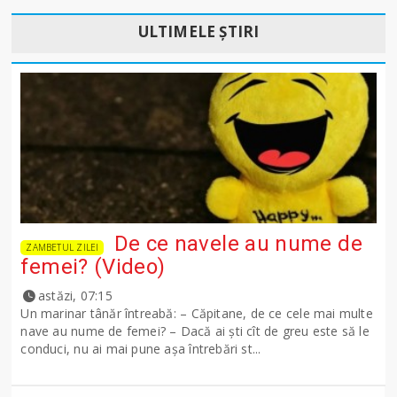
ULTIMELE ȘTIRI
De ce navele au nume de
ZAMBETUL ZILEI
femei? (Video)
astăzi, 07:15
Un marinar tânăr întreabă: – Căpitane, de ce cele mai multe
nave au nume de femei? – Dacă ai şti cît de greu este să le
conduci, nu ai mai pune așa întrebări st...