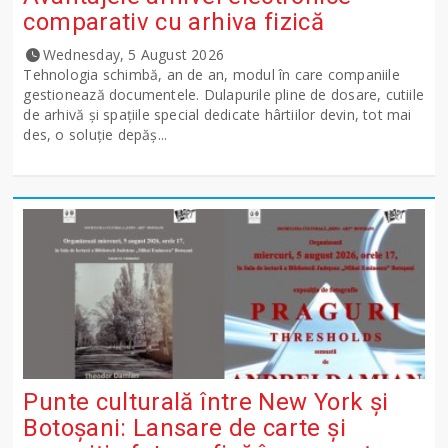
comparativ cu arhiva fizică
Wednesday, 5 August 2026
Tehnologia schimbă, an de an, modul în care companiile
gestionează documentele. Dulapurile pline de dosare, cutiile
de arhivă și spațiile special dedicate hârtiilor devin, tot mai
des, o soluție depăș...
Punte culturală între New York și
Botoșani: Lansare de carte și