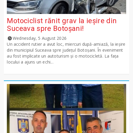
Motociclist rănit grav la ieșire din
Suceava spre Botoșani!
Wednesday, 5 August 2026
Un accident rutier a avut loc, miercuri după-amiază, la ieșire
din municipiul Suceava spre județul Botoșani. În eveniment
au fost implicate un autoturism și o motocicletă. La fața
locului a ajuns un echi...