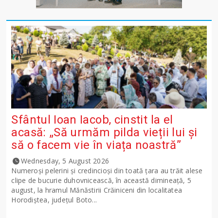
Sfântul Ioan Iacob, cinstit la el
acasă: „Să urmăm pilda vieții lui și
să o facem vie în viața noastră”
Wednesday, 5 August 2026
Numeroși pelerini și credincioși din toată țara au trăit alese
clipe de bucurie duhovnicească, în această dimineață, 5
august, la hramul Mănăstirii Crăiniceni din localitatea
Horodiștea, județul Boto...