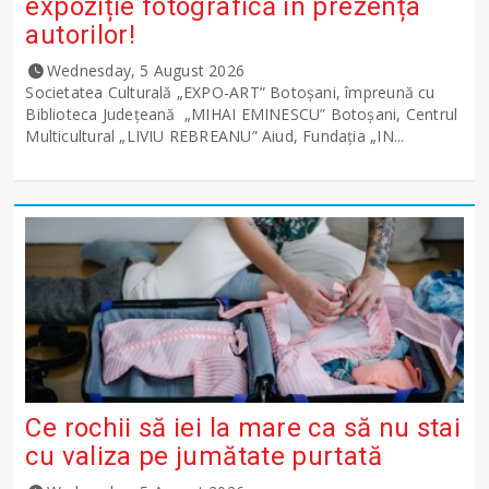
expoziție fotografică în prezența
autorilor!
Wednesday, 5 August 2026
Societatea Culturală „EXPO-ART” Botoșani, împreună cu
Biblioteca Județeană „MIHAI EMINESCU” Botoșani, Centrul
Multicultural „LIVIU REBREANU” Aiud, Fundația „IN...
Ce rochii să iei la mare ca să nu stai
cu valiza pe jumătate purtată