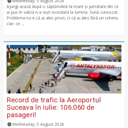
Wednesday, 5 August 2026
Ajungi acasă după o săptămână la mare și jumătate din ce
ai pus în valiză n-a ieșit niciodată la lumină. Sună cunoscut.
Problema nu e că ai ales prost, ci că ai ales fără un criteriu
clar: ce ...
Record de trafic la Aeroportul
Suceava în iulie: 106.060 de
pasageri!
Wednesday, 5 August 2026