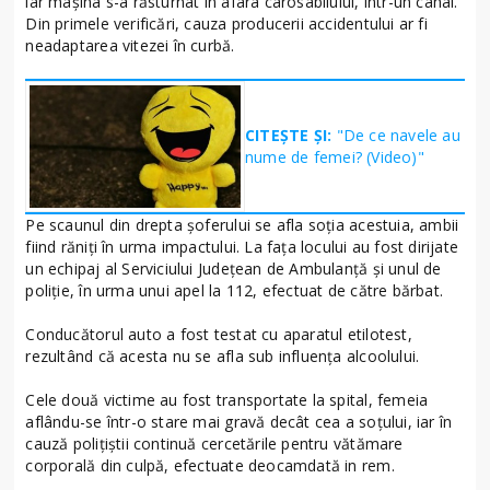
iar mașina s-a răsturnat în afara carosabilului, într-un canal.
Din primele verificări, cauza producerii accidentului ar fi
neadaptarea vitezei în curbă.
CITEȘTE ȘI:
"De ce navele au
nume de femei? (Video)"
Pe scaunul din drepta șoferului se afla soția acestuia, ambii
fiind răniți în urma impactului. La fața locului au fost dirijate
un echipaj al Serviciului Județean de Ambulanță și unul de
poliție, în urma unui apel la 112, efectuat de către bărbat.
Conducătorul auto a fost testat cu aparatul etilotest,
rezultând că acesta nu se afla sub influența alcoolului.
Cele două victime au fost transportate la spital, femeia
aflându-se într-o stare mai gravă decât cea a soțului, iar în
cauză polițiștii continuă cercetările pentru vătămare
corporală din culpă, efectuate deocamdată in rem.