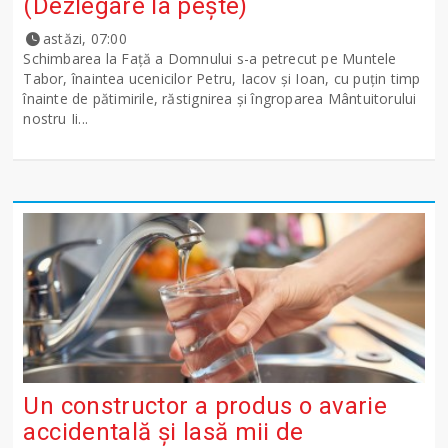
(Dezlegare la peşte)
astăzi, 07:00
Schimbarea la Față a Domnului s-a petrecut pe Muntele
Tabor, înaintea ucenicilor Petru, Iacov și Ioan, cu puțin timp
înainte de pătimirile, răstignirea și îngroparea Mântuitorului
nostru Ii...
Un constructor a produs o avarie
accidentală și lasă mii de