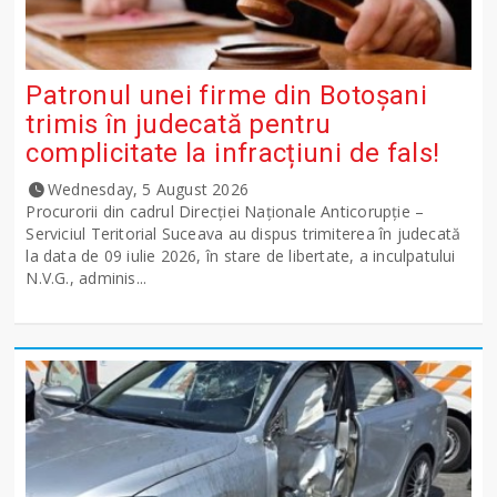
Patronul unei firme din Botoșani
trimis în judecată pentru
complicitate la infracțiuni de fals!
Wednesday, 5 August 2026
Procurorii din cadrul Direcției Naționale Anticorupție –
Serviciul Teritorial Suceava au dispus trimiterea în judecată
la data de 09 iulie 2026, în stare de libertate, a inculpatului
N.V.G., adminis...