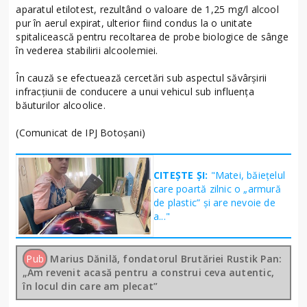
aparatul etilotest, rezultând o valoare de 1,25 mg/l alcool
pur în aerul expirat, ulterior fiind condus la o unitate
spitalicească pentru recoltarea de probe biologice de sânge
în vederea stabilirii alcoolemiei.
În cauză se efectuează cercetări sub aspectul săvârșirii
infracțiunii de conducere a unui vehicul sub influența
băuturilor alcoolice.
(Comunicat de IPJ Botoșani)
CITEȘTE ȘI:
"Matei, băiețelul
care poartă zilnic o „armură
de plastic” și are nevoie de
a..."
Pub
Marius Dănilă, fondatorul Brutăriei Rustik Pan:
„Am revenit acasă pentru a construi ceva autentic,
în locul din care am plecat”