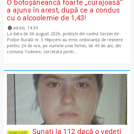
O botoșăneancă foarte „curajoasă”
a ajuns în arest, după ce a condus
cu o alcoolemie de 1,43!
astăzi, 14:30
La data de 06 august 2026, polițiștii din cadrul Secției de
Poliție Rurală nr. 3 Hlipiceni au emis ordonanță de reținere
pentru 24 de ore, pe numele unei femei, de 49 de ani, din
comuna Todireni, cercetată pentr...
Sunați la 112 dacă o vedeți
NEWS ALERT