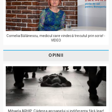
Cornelia Bălănescu, medicul care vindecă trecutul prin scris! -
VIDEO
OPINII
Mihaela ARHIP: Căderea aproapelui și indiferența fără leac!