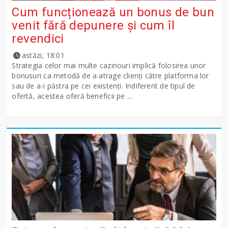
Cum funcționează un bonus de bun
venit fără depunere și cum îl
revendici
astăzi, 18:01
Strategia celor mai multe cazinouri implică folosirea unor
bonusuri ca metodă de a atrage clienți către platforma lor
sau de a-i păstra pe cei existenți. Indiferent de tipul de
ofertă, acestea oferă beneficii pe ...