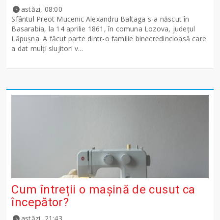
astăzi, 08:00
Sfântul Preot Mucenic Alexandru Baltaga s-a născut în
Basarabia, la 14 aprilie 1861, în comuna Lozova, județul
Lăpușna. A făcut parte dintr-o familie binecredincioasă care
a dat mulți slujitori v...
Cum întreții o mașină de cusut ca
începător?
astăzi, 21:43