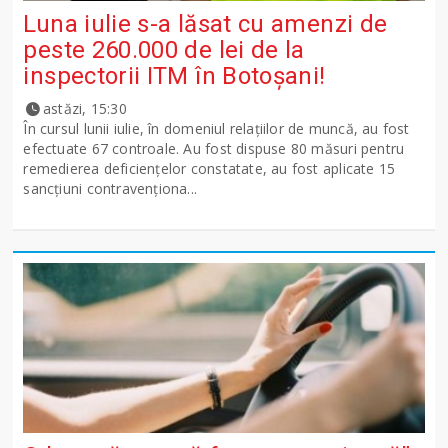
Luna iulie s-a lăsat cu amenzi de
peste 260.000 de lei de la
inspectorii ITM în Botoșani!
astăzi, 15:30
În cursul lunii iulie, în domeniul relațiilor de muncă, au fost
efectuate 67 controale. Au fost dispuse 80 măsuri pentru
remedierea deficiențelor constatate, au fost aplicate 15
sancţiuni contravenționa...