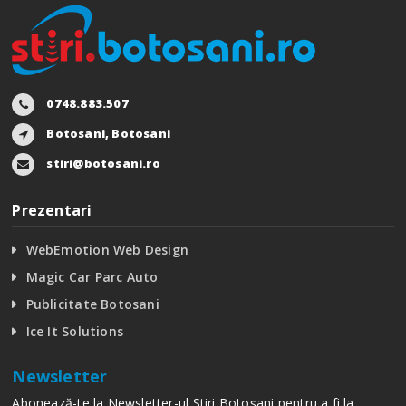
0748.883.507
Botosani, Botosani
stiri@botosani.ro
Prezentari
WebEmotion Web Design
Magic Car Parc Auto
Publicitate Botosani
Ice It Solutions
Newsletter
Abonează-te la Newsletter-ul Stiri Botoșani pentru a fi la