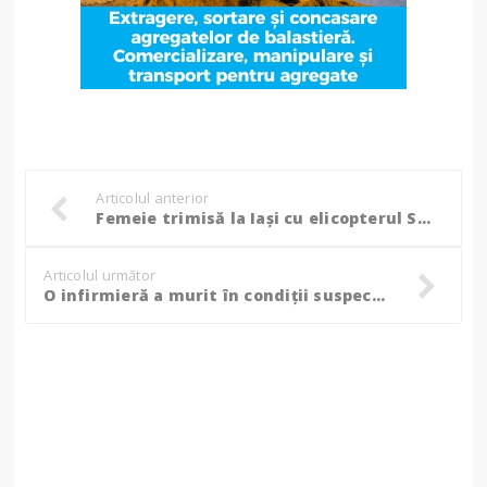
Articolul anterior
Femeie trimisă la Iași cu elicopterul SMURD
Articolul următor
O infirmieră a murit în condiții suspecte; Poliția a demarat o anchetă