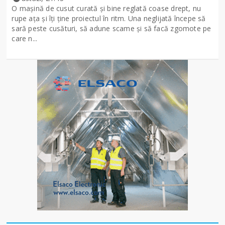
O mașină de cusut curată și bine reglată coase drept, nu
rupe ața și îți ține proiectul în ritm. Una neglijată începe să
sară peste cusături, să adune scame și să facă zgomote pe
care n...