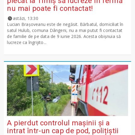
plecat la Timiș să lucreze în fermă
nu mai poate fi contactat!
astăzi, 13:30
Lucian Brașoveanu este de negăsit. Bărbatul, domiciliat în
satul Hulub, comuna Dângeni, nu a mai putut fi contactat
de familie de pe data de 9 iunie 2026. Acesta obișnuia să
lucreze ca îngrijito...
A pierdut controlul mașinii și a
intrat într-un cap de pod, polițiștii