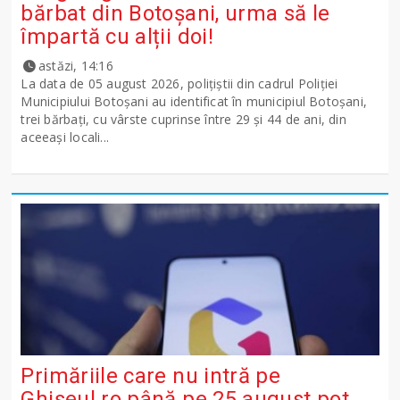
bărbat din Botoșani, urma să le
împartă cu alții doi!
astăzi, 14:16
La data de 05 august 2026, polițiștii din cadrul Poliției
Municipiului Botoșani au identificat în municipiul Botoșani,
trei bărbați, cu vârste cuprinse între 29 și 44 de ani, din
aceeași locali...
Primăriile care nu intră pe
Ghişeul.ro până pe 25 august pot