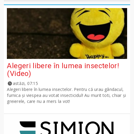
Alegeri libere în lumea insectelor!
(Video)
astăzi, 07:15
Alegeri libere în lumea insectelor. Pentru că urau gândacul,
furnica și viespea au votat insecticidul! Au murit toti, chiar și
greierele, care nu a mers la vot!