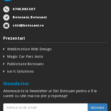
0748.883.507
Botosani, Botosani
stiri@botosani.ro
Prezentari
WebEmotion Web Design
Magic Car Parc Auto
Publicitate Botosani
Ice It Solutions
Newsletter
Abonează-te la Newsletter-ul Stiri Botoșani pentru a fi la
curent cu cele mai noi știri și reportaje!
Abonare