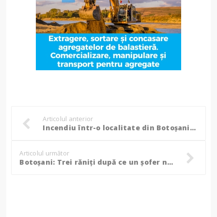
Articolul anterior
Incendiu într-o localitate din Botoșani: Bunurile dintr-o bucătărie de vară au fost cuprinse de flăcări!
Articolul următor
Botoșani: Trei răniți după ce un șofer nu a adaptat viteza într-o curbă și a lovit altă mașină!