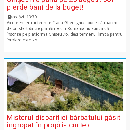
pierde bani de la buget!
astăzi, 13:30
Vicepremierul interimar Oana Gheorghiu spune că mai mult
de un sfert dintre primăriile din România nu sunt încă
înscrise pe platforma Ghiseul.ro, deși termenul-limită pentru
înrolare este 25 ...
Misterul dispariției bărbatului găsit
îngropat în propria curte din