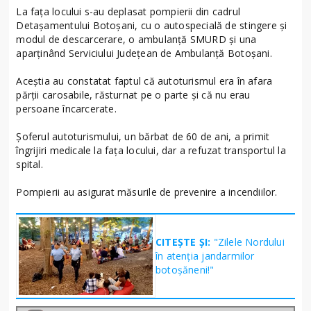
La fața locului s-au deplasat pompierii din cadrul
Detașamentului Botoșani, cu o autospecială de stingere și
modul de descarcerare, o ambulanță SMURD și una
aparținând Serviciului Județean de Ambulanță Botoșani.
Aceștia au constatat faptul că autoturismul era în afara
părții carosabile, răsturnat pe o parte și că nu erau
persoane încarcerate.
Șoferul autoturismului, un bărbat de 60 de ani, a primit
îngrijiri medicale la fața locului, dar a refuzat transportul la
spital.
Pompierii au asigurat măsurile de prevenire a incendiilor.
CITEȘTE ȘI:
"Zilele Nordului
în atenția jandarmilor
botoșăneni!"