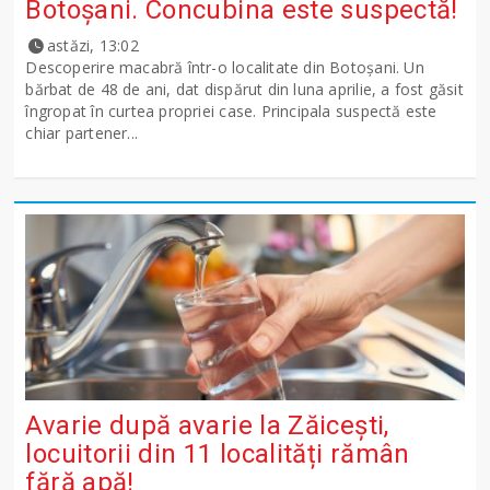
Botoșani. Concubina este suspectă!
astăzi, 13:02
Descoperire macabră într-o localitate din Botoșani. Un
bărbat de 48 de ani, dat dispărut din luna aprilie, a fost găsit
îngropat în curtea propriei case. Principala suspectă este
chiar partener...
Avarie după avarie la Zăicești,
locuitorii din 11 localități rămân
fără apă!