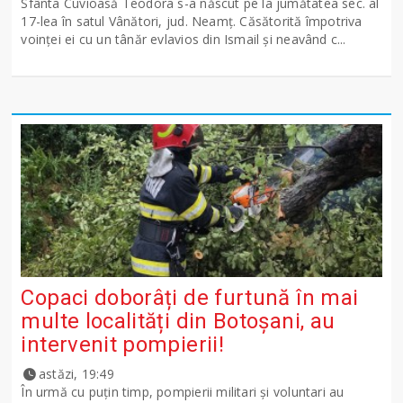
Sfânta Cuvioasă Teodora s-a născut pe la jumătatea sec. al
17-lea în satul Vânători, jud. Neamţ. Căsătorită împotriva
voinţei ei cu un tânăr evlavios din Ismail şi neavând c...
Copaci doborâți de furtună în mai
multe localități din Botoșani, au
intervenit pompierii!
astăzi, 19:49
În urmă cu puțin timp, pompierii militari și voluntari au