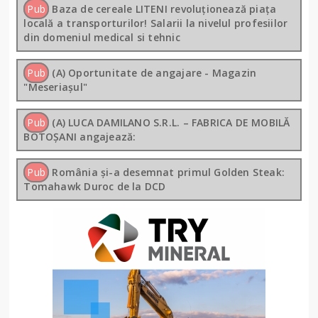
Pub
Baza de cereale LITENI revoluționează piața
locală a transporturilor! Salarii la nivelul profesiilor
din domeniul medical si tehnic
Pub
(A) Oportunitate de angajare - Magazin
"Meseriașul"
Pub
(A) LUCA DAMILANO S.R.L. – FABRICA DE MOBILĂ
BOTOȘANI angajează:
Pub
România și-a desemnat primul Golden Steak:
Tomahawk Duroc de la DCD