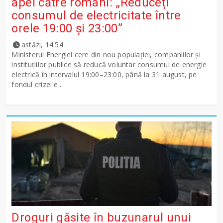
apel către români: „Reduceți
consumul de electricitate între
orele 19:00 și 23:00”
astăzi, 14:54
Ministerul Energiei cere din nou populației, companiilor și
instituțiilor publice să reducă voluntar consumul de energie
electrică în intervalul 19:00–23:00, până la 31 august, pe
fondul crizei e...
Droguri găsite în buzunarul unui